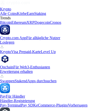
Krypto
Alle Coins
Körbe
Earn
Staking
Trends
Bitcoin
Ethereum
XRP
Dogecoin
Cronos
Crypto.com App
Für alltägliche Nutzer
Loslegen
Krypto
Visa Prepaid-Karte
Level Up
Onchain
Für Web3-Enthusiasten
Erweiterung erhalten
Swappen
Staken
dApps durchsuchen
Pay
Für Händler
Händler-Registrierung
Pay-Terminal
Pay SDK
eCommerce-Plugins
Vorhersagen