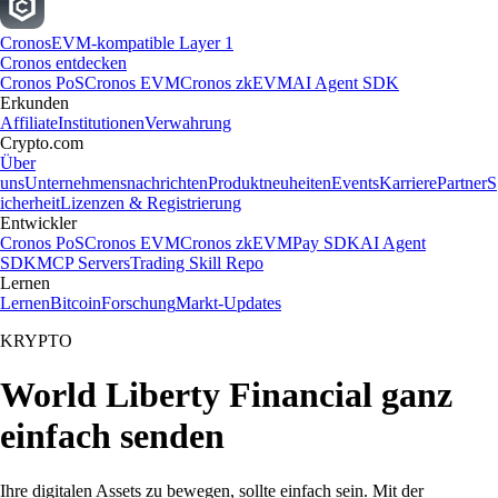
Cronos
EVM-kompatible Layer 1
Cronos entdecken
Cronos PoS
Cronos EVM
Cronos zkEVM
AI Agent SDK
Erkunden
Affiliate
Institutionen
Verwahrung
Crypto.com
Über
uns
Unternehmensnachrichten
Produktneuheiten
Events
Karriere
Partner
S
icherheit
Lizenzen & Registrierung
Entwickler
Cronos PoS
Cronos EVM
Cronos zkEVM
Pay SDK
AI Agent
SDK
MCP Servers
Trading Skill Repo
Lernen
Lernen
Bitcoin
Forschung
Markt-Updates
KRYPTO
World Liberty Financial ganz
einfach senden
Ihre digitalen Assets zu bewegen, sollte einfach sein. Mit der