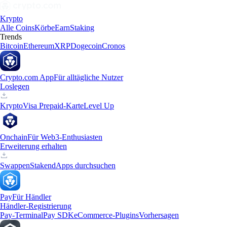
Krypto
Alle Coins
Körbe
Earn
Staking
Trends
Bitcoin
Ethereum
XRP
Dogecoin
Cronos
Crypto.com App
Für alltägliche Nutzer
Loslegen
Krypto
Visa Prepaid-Karte
Level Up
Onchain
Für Web3-Enthusiasten
Erweiterung erhalten
Swappen
Staken
dApps durchsuchen
Pay
Für Händler
Händler-Registrierung
Pay-Terminal
Pay SDK
eCommerce-Plugins
Vorhersagen