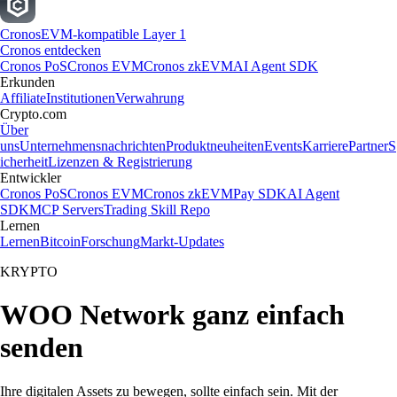
Cronos
EVM-kompatible Layer 1
Cronos entdecken
Cronos PoS
Cronos EVM
Cronos zkEVM
AI Agent SDK
Erkunden
Affiliate
Institutionen
Verwahrung
Crypto.com
Über
uns
Unternehmensnachrichten
Produktneuheiten
Events
Karriere
Partner
S
icherheit
Lizenzen & Registrierung
Entwickler
Cronos PoS
Cronos EVM
Cronos zkEVM
Pay SDK
AI Agent
SDK
MCP Servers
Trading Skill Repo
Lernen
Lernen
Bitcoin
Forschung
Markt-Updates
KRYPTO
WOO Network ganz einfach
senden
Ihre digitalen Assets zu bewegen, sollte einfach sein. Mit der