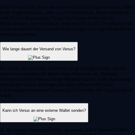
Beim Versand von Venus über das native Blockchain-Netzwerk fallen
in der Regel Netzwerk- oder „Gas“-Gebühren an. Diese variieren je
nach Netzwerkauslastung. Einige Plattformen bieten jedoch
Möglichkeiten, diese Kosten zu umgehen: So ist die Übertragung von
Venus an andere Nutzer innerhalb der Crypto.com App beispielsweise
komplett kostenlos.
Wie lange dauert der Versand von Venus?
Die Dauer des Versands von Venus hängt im Allgemeinen von der
aktuellen Auslastung des Blockchain-Netzwerks ab. Standard-
Netzwerktransfers können einige Minuten oder bei hoher Auslastung
auch länger dauern. Im Gegensatz dazu erfolgen Off-Chain-
Übertragungen zwischen Nutzern auf Plattformen wie Crypto.com oft
sofort.
Kann ich Venus an eine externe Wallet senden?
Ja, Sie können Venus problemlos an externe Non-Custodial-Wallets