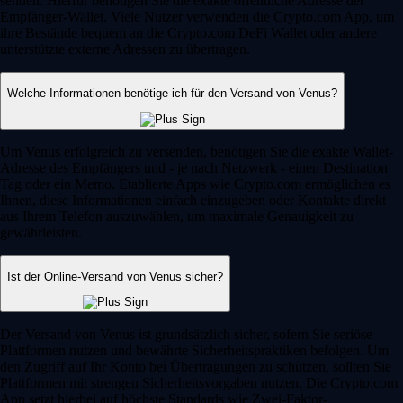
senden. Hierfür benötigen Sie die exakte öffentliche Adresse der
Empfänger-Wallet. Viele Nutzer verwenden die Crypto.com App, um
ihre Bestände bequem an die Crypto.com DeFi Wallet oder andere
unterstützte externe Adressen zu übertragen.
Welche Informationen benötige ich für den Versand von Venus?
Um Venus erfolgreich zu versenden, benötigen Sie die exakte Wallet-
Adresse des Empfängers und - je nach Netzwerk - einen Destination
Tag oder ein Memo. Etablierte Apps wie Crypto.com ermöglichen es
Ihnen, diese Informationen einfach einzugeben oder Kontakte direkt
aus Ihrem Telefon auszuwählen, um maximale Genauigkeit zu
gewährleisten.
Ist der Online-Versand von Venus sicher?
Der Versand von Venus ist grundsätzlich sicher, sofern Sie seriöse
Plattformen nutzen und bewährte Sicherheitspraktiken befolgen. Um
den Zugriff auf Ihr Konto bei Übertragungen zu schützen, sollten Sie
Plattformen mit strengen Sicherheitsvorgaben nutzen. Die Crypto.com
App setzt hierbei auf höchste Standards wie Zwei-Faktor-