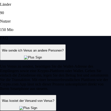
Länder
90
Nutzer
150 Mio
FAQ
Wie sende ich Venus an andere Personen?
Um Venus zu senden, benötigen Sie die Wallet-Adresse des
Empfängers sowie eine Krypto-Plattform oder Wallet. Geben Sie
einfach die Zieladresse ein, legen Sie den Betrag fest und autorisieren
Sie die Transaktion. Mit einer benutzerfreundlichen Plattform wie der
Crypto.com App lässt sich dieser Prozess unkompliziert direkt von
Ihrem Smartphone aus steuern.
Was kostet der Versand von Venus?