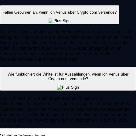
Fallen Gebühren an, wenn ich Venus über Crypto.com versende?
Wenn Sie Venus an einen anderen Nutzer der Crypto.com App senden,
erfolgt die Transaktion sofort und es fallen keine Gebühren an. Wenn
Sie sich entscheiden, Ihre Venus an eine externe Wallet auszuzahlen,
fallen die standardmäßigen Netzwerk-Auszahlungsgebühren an.
Überprüfen Sie vor der Bestätigung in der App immer die
Transaktionsdetails und Netzwerkkosten.
Wie funktioniert die Whitelist für Auszahlungen, wenn ich Venus über
Crypto.com versende?
Die Whitelist für Auszahlungen ist eine obligatorische
Sicherheitsmaßnahme in der Crypto.com App, die dem Schutz Ihres
Kontos dient. Bevor Sie Venus an eine neue externe Adresse senden
können, müssen Sie diese zuerst Ihrer Whitelist hinzufügen und den
Vorgang mit Ihrer bevorzugten Sicherheitsmethode, wie z. B. 2FA,
verifizieren.
Wichtige Informationen