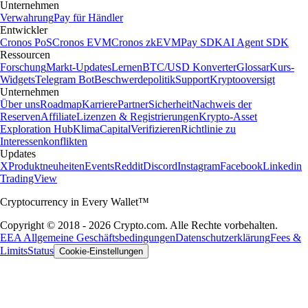
Unternehmen
Verwahrung
Pay für Händler
Entwickler
Cronos PoS
Cronos EVM
Cronos zkEVM
Pay SDK
AI Agent SDK
Ressourcen
Forschung
Markt-Updates
Lernen
BTC/USD Konverter
Glossar
Kurs-
Widgets
Telegram Bot
Beschwerdepolitik
Support
Kryptooversigt
Unternehmen
Über uns
Roadmap
Karriere
Partner
Sicherheit
Nachweis der
Reserven
Affiliate
Lizenzen & Registrierungen
Krypto-Asset
Exploration Hub
Klima
Capital
Verifizieren
Richtlinie zu
Interessenkonflikten
Updates
X
Produktneuheiten
Events
Reddit
Discord
Instagram
Facebook
Linkedin
TradingView
Cryptocurrency in Every Wallet™
Copyright © 2018 - 2026 Crypto.com. Alle Rechte vorbehalten.
EEA Allgemeine Geschäftsbedingungen
Datenschutzerklärung
Fees &
Limits
Status
Cookie-Einstellungen