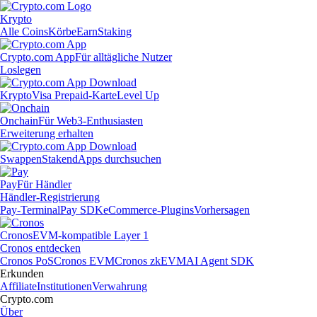
Krypto
Alle Coins
Körbe
Earn
Staking
Crypto.com App
Für alltägliche Nutzer
Loslegen
Krypto
Visa Prepaid-Karte
Level Up
Onchain
Für Web3-Enthusiasten
Erweiterung erhalten
Swappen
Staken
dApps durchsuchen
Pay
Für Händler
Händler-Registrierung
Pay-Terminal
Pay SDK
eCommerce-Plugins
Vorhersagen
Cronos
EVM-kompatible Layer 1
Cronos entdecken
Cronos PoS
Cronos EVM
Cronos zkEVM
AI Agent SDK
Erkunden
Affiliate
Institutionen
Verwahrung
Crypto.com
Über