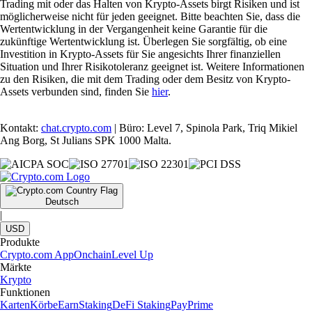
Trading mit oder das Halten von Krypto-Assets birgt Risiken und ist
möglicherweise nicht für jeden geeignet. Bitte beachten Sie, dass die
Wertentwicklung in der Vergangenheit keine Garantie für die
zukünftige Wertentwicklung ist. Überlegen Sie sorgfältig, ob eine
Investition in Krypto-Assets für Sie angesichts Ihrer finanziellen
Situation und Ihrer Risikotoleranz geeignet ist. Weitere Informationen
zu den Risiken, die mit dem Trading oder dem Besitz von Krypto-
Assets verbunden sind, finden Sie
hier
.
Kontakt:
chat.crypto.com
| Büro: Level 7, Spinola Park, Triq Mikiel
Ang Borg, St Julians SPK 1000 Malta.
Deutsch
|
USD
Produkte
Crypto.com App
Onchain
Level Up
Märkte
Krypto
Funktionen
Karten
Körbe
Earn
Staking
DeFi Staking
Pay
Prime