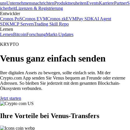
uns
Unternehmensnachrichten
Produktneuheiten
Events
Karriere
Partner
S
icherheit
Lizenzen & Registrierung
Entwickler
Cronos PoS
Cronos EVM
Cronos zkEVM
Pay SDK
AI Agent
SDK
MCP Servers
Trading Skill Repo
Lernen
Lernen
Bitcoin
Forschung
Markt-Updates
KRYPTO
Venus ganz einfach senden
Ihre digitalen Assets zu bewegen, sollte einfach sein. Mit der
Crypto.com App senden Sie Venus bequem an Freunde oder externe
Adressen. So bleiben Sie jederzeit mit dem gesamten Blockchain-
Ökosystem verbunden.
Jetzt starten
Ihre Vorteile bei Venus-Transfers