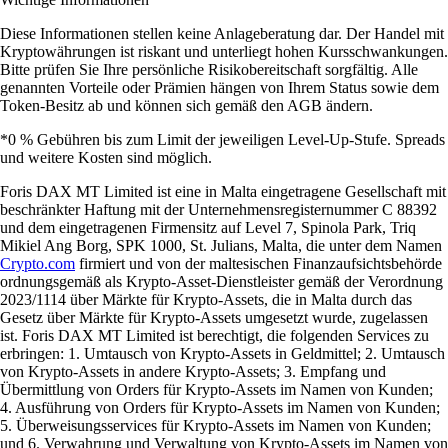
Diese Informationen stellen keine Anlageberatung dar. Der Handel mit
Kryptowährungen ist riskant und unterliegt hohen Kursschwankungen.
Bitte prüfen Sie Ihre persönliche Risikobereitschaft sorgfältig. Alle
genannten Vorteile oder Prämien hängen von Ihrem Status sowie dem
Token-Besitz ab und können sich gemäß den AGB ändern.
*0 % Gebühren bis zum Limit der jeweiligen Level-Up-Stufe. Spreads
und weitere Kosten sind möglich.
Foris DAX MT Limited ist eine in Malta eingetragene Gesellschaft mit
beschränkter Haftung mit der Unternehmensregisternummer C 88392
und dem eingetragenen Firmensitz auf Level 7, Spinola Park, Triq
Mikiel Ang Borg, SPK 1000, St. Julians, Malta, die unter dem Namen
Crypto.com
firmiert und von der maltesischen Finanzaufsichtsbehörde
ordnungsgemäß als Krypto-Asset-Dienstleister gemäß der Verordnung
2023/1114 über Märkte für Krypto-Assets, die in Malta durch das
Gesetz über Märkte für Krypto-Assets umgesetzt wurde, zugelassen
ist. Foris DAX MT Limited ist berechtigt, die folgenden Services zu
erbringen: 1. Umtausch von Krypto-Assets in Geldmittel; 2. Umtausch
von Krypto-Assets in andere Krypto-Assets; 3. Empfang und
Übermittlung von Orders für Krypto-Assets im Namen von Kunden;
4. Ausführung von Orders für Krypto-Assets im Namen von Kunden;
5. Überweisungsservices für Krypto-Assets im Namen von Kunden;
und 6. Verwahrung und Verwaltung von Krypto-Assets im Namen von