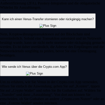
Authentifizierung (2FA), Passkey-Integration und die obligatorische
Whitelist für Auszahlungen.
Kann ich einen Venus-Transfer stornieren oder rückgängig machen?
Nein, Kryptowährungstransaktionen auf der Blockchain sind
unveränderlich. Sobald eine Transaktion autorisiert und im Netzwerk
bestätigt wurde, kann sie nicht mehr storniert oder rückgängig gemacht
werden. Es ist daher unerlässlich, die Adresse des Empfängers und die
Netzwerkdetails sorgfältig zu prüfen, bevor Sie eine Übertragung
bestätigen.
Wie sende ich Venus über die Crypto.com App?
Um zu erfahren, wie Sie Venus in der Crypto.com App versenden,
öffnen Sie einfach die Anwendung, gehen Sie auf „Konten“, tippen
Sie auf „Crypto Wallet“ und rufen Sie Ihr Guthaben auf. Wählen Sie
„Transfer“ und dann „Auszahlung“. Von dort aus können Sie
entscheiden, ob Sie Guthaben an andere „Crypto.com Nutzer“ oder an
eine „Externe Wallet“ senden möchten.