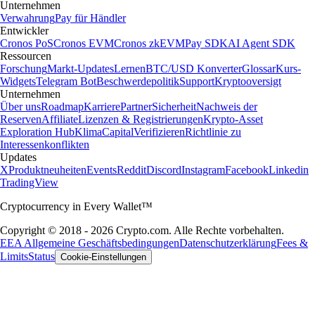
Unternehmen
Verwahrung
Pay für Händler
Entwickler
Cronos PoS
Cronos EVM
Cronos zkEVM
Pay SDK
AI Agent SDK
Ressourcen
Forschung
Markt-Updates
Lernen
BTC/USD Konverter
Glossar
Kurs-
Widgets
Telegram Bot
Beschwerdepolitik
Support
Kryptooversigt
Unternehmen
Über uns
Roadmap
Karriere
Partner
Sicherheit
Nachweis der
Reserven
Affiliate
Lizenzen & Registrierungen
Krypto-Asset
Exploration Hub
Klima
Capital
Verifizieren
Richtlinie zu
Interessenkonflikten
Updates
X
Produktneuheiten
Events
Reddit
Discord
Instagram
Facebook
Linkedin
TradingView
Cryptocurrency in Every Wallet™
Copyright © 2018 - 2026 Crypto.com. Alle Rechte vorbehalten.
EEA Allgemeine Geschäftsbedingungen
Datenschutzerklärung
Fees &
Limits
Status
Cookie-Einstellungen