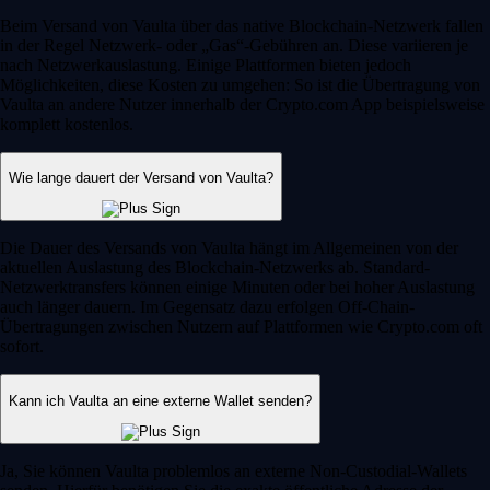
Beim Versand von Vaulta über das native Blockchain-Netzwerk fallen
in der Regel Netzwerk- oder „Gas“-Gebühren an. Diese variieren je
nach Netzwerkauslastung. Einige Plattformen bieten jedoch
Möglichkeiten, diese Kosten zu umgehen: So ist die Übertragung von
Vaulta an andere Nutzer innerhalb der Crypto.com App beispielsweise
komplett kostenlos.
Wie lange dauert der Versand von Vaulta?
Die Dauer des Versands von Vaulta hängt im Allgemeinen von der
aktuellen Auslastung des Blockchain-Netzwerks ab. Standard-
Netzwerktransfers können einige Minuten oder bei hoher Auslastung
auch länger dauern. Im Gegensatz dazu erfolgen Off-Chain-
Übertragungen zwischen Nutzern auf Plattformen wie Crypto.com oft
sofort.
Kann ich Vaulta an eine externe Wallet senden?
Ja, Sie können Vaulta problemlos an externe Non-Custodial-Wallets