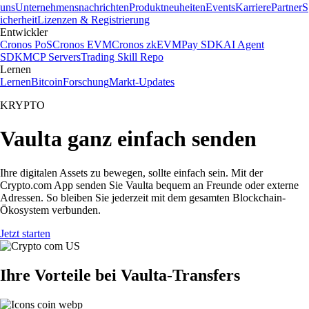
uns
Unternehmensnachrichten
Produktneuheiten
Events
Karriere
Partner
S
icherheit
Lizenzen & Registrierung
Entwickler
Cronos PoS
Cronos EVM
Cronos zkEVM
Pay SDK
AI Agent
SDK
MCP Servers
Trading Skill Repo
Lernen
Lernen
Bitcoin
Forschung
Markt-Updates
KRYPTO
Vaulta ganz einfach senden
Ihre digitalen Assets zu bewegen, sollte einfach sein. Mit der
Crypto.com App senden Sie Vaulta bequem an Freunde oder externe
Adressen. So bleiben Sie jederzeit mit dem gesamten Blockchain-
Ökosystem verbunden.
Jetzt starten
Ihre Vorteile bei Vaulta-Transfers