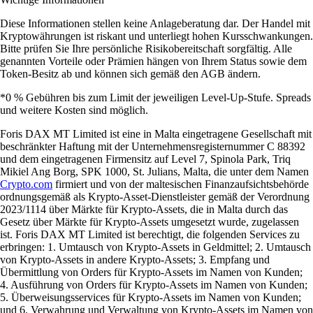
Diese Informationen stellen keine Anlageberatung dar. Der Handel mit
Kryptowährungen ist riskant und unterliegt hohen Kursschwankungen.
Bitte prüfen Sie Ihre persönliche Risikobereitschaft sorgfältig. Alle
genannten Vorteile oder Prämien hängen von Ihrem Status sowie dem
Token-Besitz ab und können sich gemäß den AGB ändern.
*0 % Gebühren bis zum Limit der jeweiligen Level-Up-Stufe. Spreads
und weitere Kosten sind möglich.
Foris DAX MT Limited ist eine in Malta eingetragene Gesellschaft mit
beschränkter Haftung mit der Unternehmensregisternummer C 88392
und dem eingetragenen Firmensitz auf Level 7, Spinola Park, Triq
Mikiel Ang Borg, SPK 1000, St. Julians, Malta, die unter dem Namen
Crypto.com
firmiert und von der maltesischen Finanzaufsichtsbehörde
ordnungsgemäß als Krypto-Asset-Dienstleister gemäß der Verordnung
2023/1114 über Märkte für Krypto-Assets, die in Malta durch das
Gesetz über Märkte für Krypto-Assets umgesetzt wurde, zugelassen
ist. Foris DAX MT Limited ist berechtigt, die folgenden Services zu
erbringen: 1. Umtausch von Krypto-Assets in Geldmittel; 2. Umtausch
von Krypto-Assets in andere Krypto-Assets; 3. Empfang und
Übermittlung von Orders für Krypto-Assets im Namen von Kunden;
4. Ausführung von Orders für Krypto-Assets im Namen von Kunden;
5. Überweisungsservices für Krypto-Assets im Namen von Kunden;
und 6. Verwahrung und Verwaltung von Krypto-Assets im Namen von