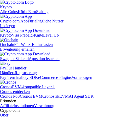
Krypto
Alle Coins
Körbe
Earn
Staking
Crypto.com App
Für alltägliche Nutzer
Loslegen
Krypto
Visa Prepaid-Karte
Level Up
Onchain
Für Web3-Enthusiasten
Erweiterung erhalten
Swappen
Staken
dApps durchsuchen
Pay
Für Händler
Händler-Registrierung
Pay-Terminal
Pay SDK
eCommerce-Plugins
Vorhersagen
Cronos
EVM-kompatible Layer 1
Cronos entdecken
Cronos PoS
Cronos EVM
Cronos zkEVM
AI Agent SDK
Erkunden
Affiliate
Institutionen
Verwahrung
Crypto.com
Über