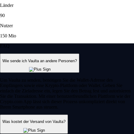
Länder
90
Nutzer
150 Mio
FAQ
Wie sende ich Vaulta an andere Personen?
Um Vaulta zu senden, benötigen Sie die Wallet-Adresse des
Empfängers sowie eine Krypto-Plattform oder Wallet. Geben Sie
einfach die Zieladresse ein, legen Sie den Betrag fest und autorisieren
Sie die Transaktion. Mit einer benutzerfreundlichen Plattform wie der
Crypto.com App lässt sich dieser Prozess unkompliziert direkt von
Ihrem Smartphone aus steuern.
Was kostet der Versand von Vaulta?