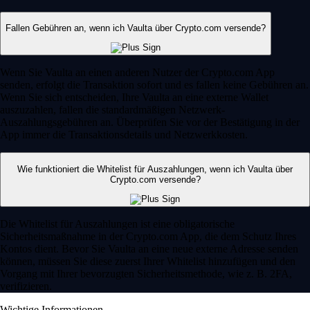
Fallen Gebühren an, wenn ich Vaulta über Crypto.com versende?
Wenn Sie Vaulta an einen anderen Nutzer der Crypto.com App
senden, erfolgt die Transaktion sofort und es fallen keine Gebühren an.
Wenn Sie sich entscheiden, Ihre Vaulta an eine externe Wallet
auszuzahlen, fallen die standardmäßigen Netzwerk-
Auszahlungsgebühren an. Überprüfen Sie vor der Bestätigung in der
App immer die Transaktionsdetails und Netzwerkkosten.
Wie funktioniert die Whitelist für Auszahlungen, wenn ich Vaulta über
Crypto.com versende?
Die Whitelist für Auszahlungen ist eine obligatorische
Sicherheitsmaßnahme in der Crypto.com App, die dem Schutz Ihres
Kontos dient. Bevor Sie Vaulta an eine neue externe Adresse senden
können, müssen Sie diese zuerst Ihrer Whitelist hinzufügen und den
Vorgang mit Ihrer bevorzugten Sicherheitsmethode, wie z. B. 2FA,
verifizieren.
Wichtige Informationen