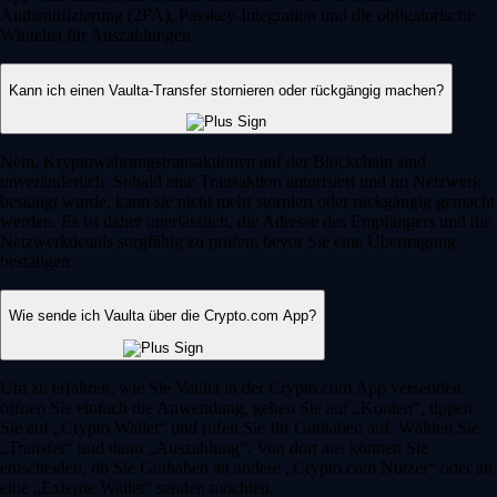
Authentifizierung (2FA), Passkey-Integration und die obligatorische
Whitelist für Auszahlungen.
Kann ich einen Vaulta-Transfer stornieren oder rückgängig machen?
Nein, Kryptowährungstransaktionen auf der Blockchain sind
unveränderlich. Sobald eine Transaktion autorisiert und im Netzwerk
bestätigt wurde, kann sie nicht mehr storniert oder rückgängig gemacht
werden. Es ist daher unerlässlich, die Adresse des Empfängers und die
Netzwerkdetails sorgfältig zu prüfen, bevor Sie eine Übertragung
bestätigen.
Wie sende ich Vaulta über die Crypto.com App?
Um zu erfahren, wie Sie Vaulta in der Crypto.com App versenden,
öffnen Sie einfach die Anwendung, gehen Sie auf „Konten“, tippen
Sie auf „Crypto Wallet“ und rufen Sie Ihr Guthaben auf. Wählen Sie
„Transfer“ und dann „Auszahlung“. Von dort aus können Sie
entscheiden, ob Sie Guthaben an andere „Crypto.com Nutzer“ oder an
eine „Externe Wallet“ senden möchten.