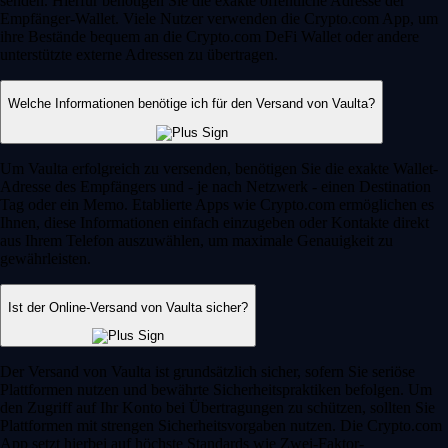
senden. Hierfür benötigen Sie die exakte öffentliche Adresse der
Empfänger-Wallet. Viele Nutzer verwenden die Crypto.com App, um
ihre Bestände bequem an die Crypto.com DeFi Wallet oder andere
unterstützte externe Adressen zu übertragen.
Welche Informationen benötige ich für den Versand von Vaulta?
Um Vaulta erfolgreich zu versenden, benötigen Sie die exakte Wallet-
Adresse des Empfängers und - je nach Netzwerk - einen Destination
Tag oder ein Memo. Etablierte Apps wie Crypto.com ermöglichen es
Ihnen, diese Informationen einfach einzugeben oder Kontakte direkt
aus Ihrem Telefon auszuwählen, um maximale Genauigkeit zu
gewährleisten.
Ist der Online-Versand von Vaulta sicher?
Der Versand von Vaulta ist grundsätzlich sicher, sofern Sie seriöse
Plattformen nutzen und bewährte Sicherheitspraktiken befolgen. Um
den Zugriff auf Ihr Konto bei Übertragungen zu schützen, sollten Sie
Plattformen mit strengen Sicherheitsvorgaben nutzen. Die Crypto.com
App setzt hierbei auf höchste Standards wie Zwei-Faktor-