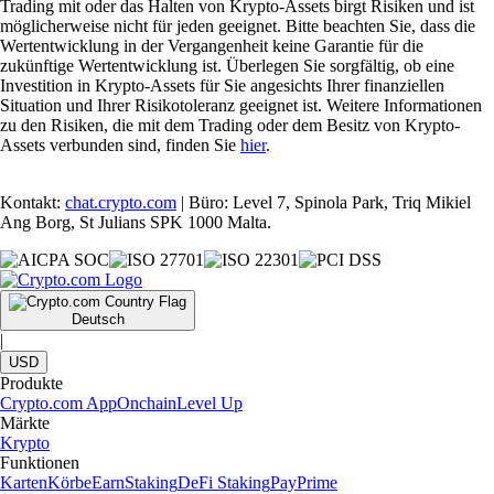
Trading mit oder das Halten von Krypto-Assets birgt Risiken und ist
möglicherweise nicht für jeden geeignet. Bitte beachten Sie, dass die
Wertentwicklung in der Vergangenheit keine Garantie für die
zukünftige Wertentwicklung ist. Überlegen Sie sorgfältig, ob eine
Investition in Krypto-Assets für Sie angesichts Ihrer finanziellen
Situation und Ihrer Risikotoleranz geeignet ist. Weitere Informationen
zu den Risiken, die mit dem Trading oder dem Besitz von Krypto-
Assets verbunden sind, finden Sie
hier
.
Kontakt:
chat.crypto.com
| Büro: Level 7, Spinola Park, Triq Mikiel
Ang Borg, St Julians SPK 1000 Malta.
Deutsch
|
USD
Produkte
Crypto.com App
Onchain
Level Up
Märkte
Krypto
Funktionen
Karten
Körbe
Earn
Staking
DeFi Staking
Pay
Prime