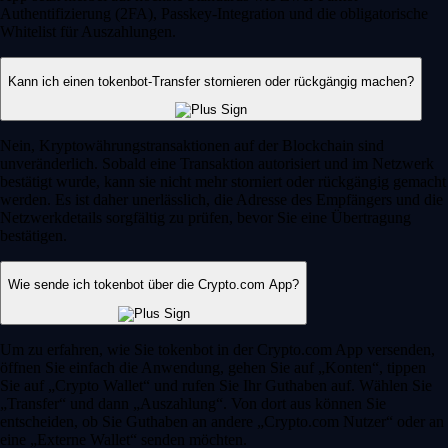
Authentifizierung (2FA), Passkey-Integration und die obligatorische
Whitelist für Auszahlungen.
Kann ich einen tokenbot-Transfer stornieren oder rückgängig machen?
Nein, Kryptowährungstransaktionen auf der Blockchain sind
unveränderlich. Sobald eine Transaktion autorisiert und im Netzwerk
bestätigt wurde, kann sie nicht mehr storniert oder rückgängig gemacht
werden. Es ist daher unerlässlich, die Adresse des Empfängers und die
Netzwerkdetails sorgfältig zu prüfen, bevor Sie eine Übertragung
bestätigen.
Wie sende ich tokenbot über die Crypto.com App?
Um zu erfahren, wie Sie tokenbot in der Crypto.com App versenden,
öffnen Sie einfach die Anwendung, gehen Sie auf „Konten“, tippen
Sie auf „Crypto Wallet“ und rufen Sie Ihr Guthaben auf. Wählen Sie
„Transfer“ und dann „Auszahlung“. Von dort aus können Sie
entscheiden, ob Sie Guthaben an andere „Crypto.com Nutzer“ oder an
eine „Externe Wallet“ senden möchten.