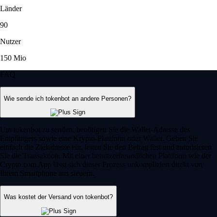
Länder
90
Nutzer
150 Mio
FAQ
Wie sende ich tokenbot an andere Personen?
Um tokenbot zu senden, benötigen Sie die Wallet-Adresse des
Empfängers sowie eine Krypto-Plattform oder Wallet. Geben Sie
einfach die Zieladresse ein, legen Sie den Betrag fest und autorisieren
Sie die Transaktion. Mit einer benutzerfreundlichen Plattform wie der
Crypto.com App lässt sich dieser Prozess unkompliziert direkt von
Ihrem Smartphone aus steuern.
Was kostet der Versand von tokenbot?