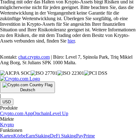
Trading mit oder das Halten von Krypto-Assets birgt Risiken und ist
möglicherweise nicht für jeden geeignet. Bitte beachten Sie, dass die
Wertentwicklung in der Vergangenheit keine Garantie für die
zukünftige Wertentwicklung ist. Überlegen Sie sorgfältig, ob eine
Investition in Krypto-Assets für Sie angesichts Ihrer finanziellen
Situation und Ihrer Risikotoleranz geeignet ist. Weitere Informationen
zu den Risiken, die mit dem Trading oder dem Besitz von Krypto-
Assets verbunden sind, finden Sie
hier
.
Kontakt:
chat.crypto.com
| Büro: Level 7, Spinola Park, Triq Mikiel
Ang Borg, St Julians SPK 1000 Malta.
Deutsch
|
USD
Produkte
Crypto.com App
Onchain
Level Up
Märkte
Krypto
Funktionen
Karten
Körbe
Earn
Staking
DeFi Staking
Pay
Prime