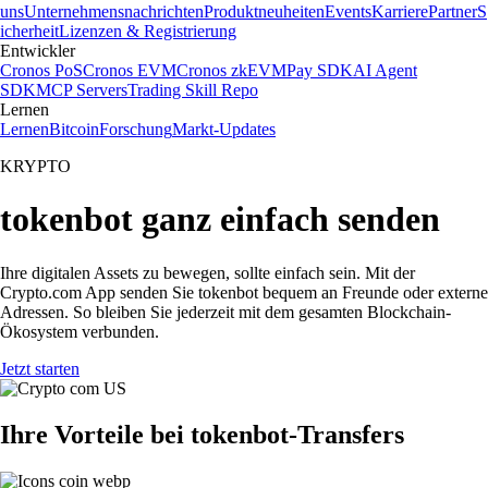
uns
Unternehmensnachrichten
Produktneuheiten
Events
Karriere
Partner
S
icherheit
Lizenzen & Registrierung
Entwickler
Cronos PoS
Cronos EVM
Cronos zkEVM
Pay SDK
AI Agent
SDK
MCP Servers
Trading Skill Repo
Lernen
Lernen
Bitcoin
Forschung
Markt-Updates
KRYPTO
tokenbot ganz einfach senden
Ihre digitalen Assets zu bewegen, sollte einfach sein. Mit der
Crypto.com App senden Sie tokenbot bequem an Freunde oder externe
Adressen. So bleiben Sie jederzeit mit dem gesamten Blockchain-
Ökosystem verbunden.
Jetzt starten
Ihre Vorteile bei tokenbot-Transfers