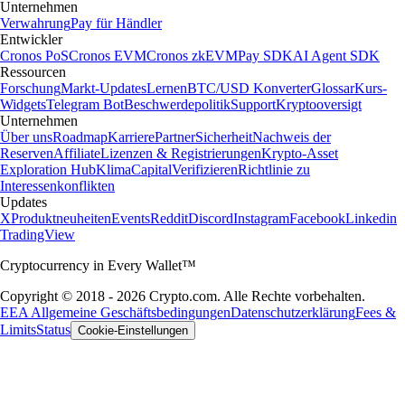
Unternehmen
Verwahrung
Pay für Händler
Entwickler
Cronos PoS
Cronos EVM
Cronos zkEVM
Pay SDK
AI Agent SDK
Ressourcen
Forschung
Markt-Updates
Lernen
BTC/USD Konverter
Glossar
Kurs-
Widgets
Telegram Bot
Beschwerdepolitik
Support
Kryptooversigt
Unternehmen
Über uns
Roadmap
Karriere
Partner
Sicherheit
Nachweis der
Reserven
Affiliate
Lizenzen & Registrierungen
Krypto-Asset
Exploration Hub
Klima
Capital
Verifizieren
Richtlinie zu
Interessenkonflikten
Updates
X
Produktneuheiten
Events
Reddit
Discord
Instagram
Facebook
Linkedin
TradingView
Cryptocurrency in Every Wallet™
Copyright © 2018 - 2026 Crypto.com. Alle Rechte vorbehalten.
EEA Allgemeine Geschäftsbedingungen
Datenschutzerklärung
Fees &
Limits
Status
Cookie-Einstellungen