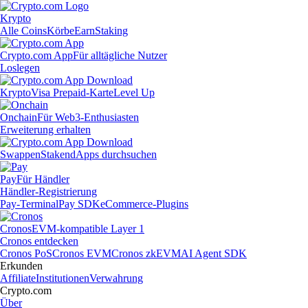
Krypto
Alle Coins
Körbe
Earn
Staking
Crypto.com App
Für alltägliche Nutzer
Loslegen
Krypto
Visa Prepaid-Karte
Level Up
Onchain
Für Web3-Enthusiasten
Erweiterung erhalten
Swappen
Staken
dApps durchsuchen
Pay
Für Händler
Händler-Registrierung
Pay-Terminal
Pay SDK
eCommerce-Plugins
Cronos
EVM-kompatible Layer 1
Cronos entdecken
Cronos PoS
Cronos EVM
Cronos zkEVM
AI Agent SDK
Erkunden
Affiliate
Institutionen
Verwahrung
Crypto.com
Über