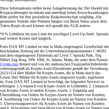
Diese Informationen stellen keine Anlageberatung dar. Der Handel mit
Kryptowährungen ist riskant und unterliegt hohen Kursschwankungen.
Bitte prüfen Sie Ihre persönliche Risikobereitschaft sorgfältig. Alle
genannten Vorteile oder Prämien hängen von Ihrem Status sowie dem
Token-Besitz ab und können sich gemäß den AGB ändern.
*0 % Gebühren bis zum Limit der jeweiligen Level-Up-Stufe. Spreads
und weitere Kosten sind möglich.
Foris DAX MT Limited ist eine in Malta eingetragene Gesellschaft mit
beschränkter Haftung mit der Unternehmensregisternummer C 88392
und dem eingetragenen Firmensitz auf Level 7, Spinola Park, Triq
Mikiel Ang Borg, SPK 1000, St. Julians, Malta, die unter dem Namen
Crypto.com
firmiert und von der maltesischen Finanzaufsichtsbehörde
ordnungsgemäß als Krypto-Asset-Dienstleister gemäß der Verordnung
2023/1114 über Märkte für Krypto-Assets, die in Malta durch das
Gesetz über Märkte für Krypto-Assets umgesetzt wurde, zugelassen
ist. Foris DAX MT Limited ist berechtigt, die folgenden Services zu
erbringen: 1. Umtausch von Krypto-Assets in Geldmittel; 2. Umtausch
von Krypto-Assets in andere Krypto-Assets; 3. Empfang und
Übermittlung von Orders für Krypto-Assets im Namen von Kunden;
4. Ausführung von Orders für Krypto-Assets im Namen von Kunden;
5. Überweisungsservices für Krypto-Assets im Namen von Kunden;
und 6. Verwahrung und Verwaltung von Krypto-Assets im Namen von