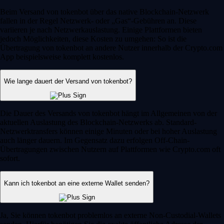
Beim Versand von tokenbot über das native Blockchain-Netzwerk
fallen in der Regel Netzwerk- oder „Gas“-Gebühren an. Diese
variieren je nach Netzwerkauslastung. Einige Plattformen bieten
jedoch Möglichkeiten, diese Kosten zu umgehen: So ist die
Übertragung von tokenbot an andere Nutzer innerhalb der Crypto.com
App beispielsweise komplett kostenlos.
Wie lange dauert der Versand von tokenbot?
Die Dauer des Versands von tokenbot hängt im Allgemeinen von der
aktuellen Auslastung des Blockchain-Netzwerks ab. Standard-
Netzwerktransfers können einige Minuten oder bei hoher Auslastung
auch länger dauern. Im Gegensatz dazu erfolgen Off-Chain-
Übertragungen zwischen Nutzern auf Plattformen wie Crypto.com oft
sofort.
Kann ich tokenbot an eine externe Wallet senden?
Ja, Sie können tokenbot problemlos an externe Non-Custodial-Wallets