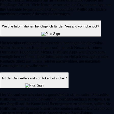
senden. Hierfür benötigen Sie die exakte öffentliche Adresse der
Empfänger-Wallet. Viele Nutzer verwenden die Crypto.com App, um
ihre Bestände bequem an die Crypto.com DeFi Wallet oder andere
unterstützte externe Adressen zu übertragen.
Welche Informationen benötige ich für den Versand von tokenbot?
Um tokenbot erfolgreich zu versenden, benötigen Sie die exakte
Wallet-Adresse des Empfängers und - je nach Netzwerk - einen
Destination Tag oder ein Memo. Etablierte Apps wie Crypto.com
ermöglichen es Ihnen, diese Informationen einfach einzugeben oder
Kontakte direkt aus Ihrem Telefon auszuwählen, um maximale
Genauigkeit zu gewährleisten.
Ist der Online-Versand von tokenbot sicher?
Der Versand von tokenbot ist grundsätzlich sicher, sofern Sie seriöse
Plattformen nutzen und bewährte Sicherheitspraktiken befolgen. Um
den Zugriff auf Ihr Konto bei Übertragungen zu schützen, sollten Sie
Plattformen mit strengen Sicherheitsvorgaben nutzen. Die Crypto.com
App setzt hierbei auf höchste Standards wie Zwei-Faktor-