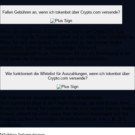
Fallen Gebühren an, wenn ich tokenbot über Crypto.com versende?
Wenn Sie tokenbot an einen anderen Nutzer der Crypto.com App
senden, erfolgt die Transaktion sofort und es fallen keine Gebühren an.
Wenn Sie sich entscheiden, Ihre tokenbot an eine externe Wallet
auszuzahlen, fallen die standardmäßigen Netzwerk-
Auszahlungsgebühren an. Überprüfen Sie vor der Bestätigung in der
App immer die Transaktionsdetails und Netzwerkkosten.
Wie funktioniert die Whitelist für Auszahlungen, wenn ich tokenbot über
Crypto.com versende?
Die Whitelist für Auszahlungen ist eine obligatorische
Sicherheitsmaßnahme in der Crypto.com App, die dem Schutz Ihres
Kontos dient. Bevor Sie tokenbot an eine neue externe Adresse senden
können, müssen Sie diese zuerst Ihrer Whitelist hinzufügen und den
Vorgang mit Ihrer bevorzugten Sicherheitsmethode, wie z. B. 2FA,
verifizieren.
Wichtige Informationen