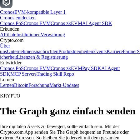
Cronos
EVM-kompatible Layer 1
Cronos entdecken
Cronos PoS
Cronos EVM
Cronos zkEVM
AI Agent SDK
Erkunden
Affiliate
Institutionen
Verwahrung
Crypto.com
Über
uns
Unternehmensnachrichten
Produktneuheiten
Events
Karriere
Partner
S
icherheit
Lizenzen & Registrierung
Entwickler
Cronos PoS
Cronos EVM
Cronos zkEVM
Pay SDK
AI Agent
SDK
MCP Servers
Trading Skill Repo
Lernen
Lernen
Bitcoin
Forschung
Markt-Updates
KRYPTO
The Graph ganz einfach senden
Ihre digitalen Assets zu bewegen, sollte einfach sein. Mit der
Crypto.com App senden Sie The Graph bequem an Freunde oder
externe Adressen. So bleiben Sie jederzeit mit dem gesamten