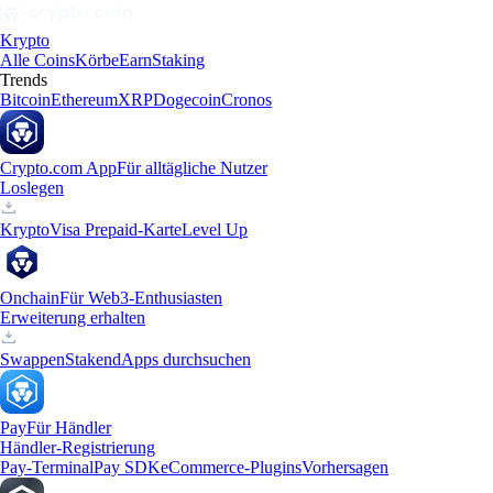
Krypto
Alle Coins
Körbe
Earn
Staking
Trends
Bitcoin
Ethereum
XRP
Dogecoin
Cronos
Crypto.com App
Für alltägliche Nutzer
Loslegen
Krypto
Visa Prepaid-Karte
Level Up
Onchain
Für Web3-Enthusiasten
Erweiterung erhalten
Swappen
Staken
dApps durchsuchen
Pay
Für Händler
Händler-Registrierung
Pay-Terminal
Pay SDK
eCommerce-Plugins
Vorhersagen