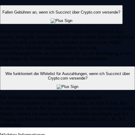
Fallen Gebühren an, wenn ich Succinct über Crypto.com versende?
Wenn Sie Succinct an einen anderen Nutzer der Crypto.com App
senden, erfolgt die Transaktion sofort und es fallen keine Gebühren an.
Wenn Sie sich entscheiden, Ihre Succinct an eine externe Wallet
auszuzahlen, fallen die standardmäßigen Netzwerk-
Auszahlungsgebühren an. Überprüfen Sie vor der Bestätigung in der
App immer die Transaktionsdetails und Netzwerkkosten.
Wie funktioniert die Whitelist für Auszahlungen, wenn ich Succinct über
Crypto.com versende?
Die Whitelist für Auszahlungen ist eine obligatorische
Sicherheitsmaßnahme in der Crypto.com App, die dem Schutz Ihres
Kontos dient. Bevor Sie Succinct an eine neue externe Adresse senden
können, müssen Sie diese zuerst Ihrer Whitelist hinzufügen und den
Vorgang mit Ihrer bevorzugten Sicherheitsmethode, wie z. B. 2FA,
verifizieren.
Wichtige Informationen