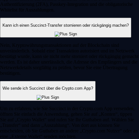
Authentifizierung (2FA), Passkey-Integration und die obligatorische
Whitelist für Auszahlungen.
Kann ich einen Succinct-Transfer stornieren oder rückgängig machen?
Nein, Kryptowährungstransaktionen auf der Blockchain sind
unveränderlich. Sobald eine Transaktion autorisiert und im Netzwerk
bestätigt wurde, kann sie nicht mehr storniert oder rückgängig gemacht
werden. Es ist daher unerlässlich, die Adresse des Empfängers und die
Netzwerkdetails sorgfältig zu prüfen, bevor Sie eine Übertragung
bestätigen.
Wie sende ich Succinct über die Crypto.com App?
Um zu erfahren, wie Sie Succinct in der Crypto.com App versenden,
öffnen Sie einfach die Anwendung, gehen Sie auf „Konten“, tippen
Sie auf „Crypto Wallet“ und rufen Sie Ihr Guthaben auf. Wählen Sie
„Transfer“ und dann „Auszahlung“. Von dort aus können Sie
entscheiden, ob Sie Guthaben an andere „Crypto.com Nutzer“ oder an
eine „Externe Wallet“ senden möchten.