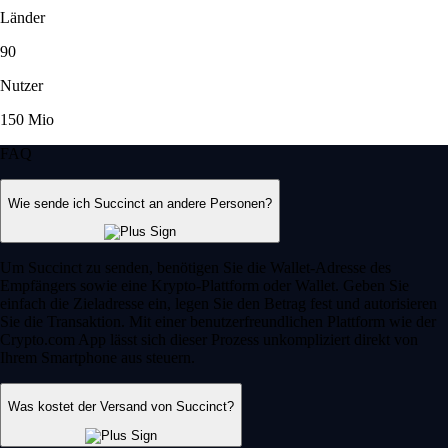
Länder
90
Nutzer
150 Mio
FAQ
Wie sende ich Succinct an andere Personen?
Um Succinct zu senden, benötigen Sie die Wallet-Adresse des
Empfängers sowie eine Krypto-Plattform oder Wallet. Geben Sie
einfach die Zieladresse ein, legen Sie den Betrag fest und autorisieren
Sie die Transaktion. Mit einer benutzerfreundlichen Plattform wie der
Crypto.com App lässt sich dieser Prozess unkompliziert direkt von
Ihrem Smartphone aus steuern.
Was kostet der Versand von Succinct?