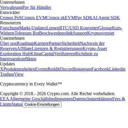
Unternehmen
Verwahrung
Pay für Händler
Entwickler
Cronos PoS
Cronos EVM
Cronos zkEVM
Pay SDK
AI Agent SDK
Ressourcen
Forschung
Markt-Updates
Lernen
BTC/USD Konverter
Glossar
Kurs-
Widgets
Telegram Bot
Beschwerdepolitik
Support
Kryptooversigt
Unternehmen
Über uns
Roadmap
Karriere
Partner
Sicherheit
Nachweis der
Reserven
Affiliate
Lizenzen & Registrierungen
Krypto-Asset
Exploration Hub
Klima
Capital
Verifizieren
Richtlinie zu
Interessenkonflikten
Updates
X
Produktneuheiten
Events
Reddit
Discord
Instagram
Facebook
Linkedin
TradingView
Cryptocurrency in Every Wallet™
Copyright © 2018 - 2026 Crypto.com. Alle Rechte vorbehalten.
EEA Allgemeine Geschäftsbedingungen
Datenschutzerklärung
Fees &
Limits
Status
Cookie-Einstellungen