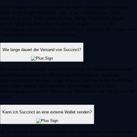
Beim Versand von Succinct über das native Blockchain-Netzwerk
fallen in der Regel Netzwerk- oder „Gas“-Gebühren an. Diese
variieren je nach Netzwerkauslastung. Einige Plattformen bieten
jedoch Möglichkeiten, diese Kosten zu umgehen: So ist die
Übertragung von Succinct an andere Nutzer innerhalb der Crypto.com
App beispielsweise komplett kostenlos.
Wie lange dauert der Versand von Succinct?
Die Dauer des Versands von Succinct hängt im Allgemeinen von der
aktuellen Auslastung des Blockchain-Netzwerks ab. Standard-
Netzwerktransfers können einige Minuten oder bei hoher Auslastung
auch länger dauern. Im Gegensatz dazu erfolgen Off-Chain-
Übertragungen zwischen Nutzern auf Plattformen wie Crypto.com oft
sofort.
Kann ich Succinct an eine externe Wallet senden?
Ja, Sie können Succinct problemlos an externe Non-Custodial-Wallets