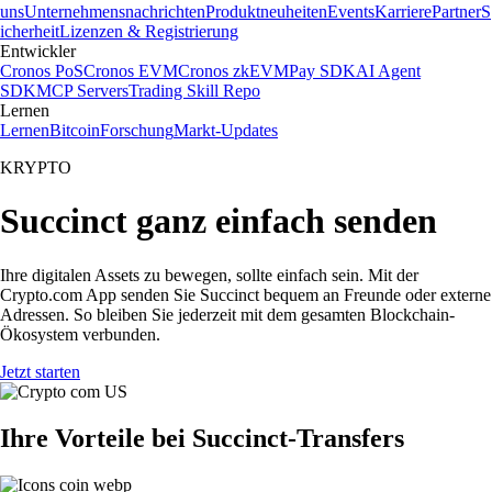
uns
Unternehmensnachrichten
Produktneuheiten
Events
Karriere
Partner
S
icherheit
Lizenzen & Registrierung
Entwickler
Cronos PoS
Cronos EVM
Cronos zkEVM
Pay SDK
AI Agent
SDK
MCP Servers
Trading Skill Repo
Lernen
Lernen
Bitcoin
Forschung
Markt-Updates
KRYPTO
Succinct ganz einfach senden
Ihre digitalen Assets zu bewegen, sollte einfach sein. Mit der
Crypto.com App senden Sie Succinct bequem an Freunde oder externe
Adressen. So bleiben Sie jederzeit mit dem gesamten Blockchain-
Ökosystem verbunden.
Jetzt starten
Ihre Vorteile bei Succinct-Transfers