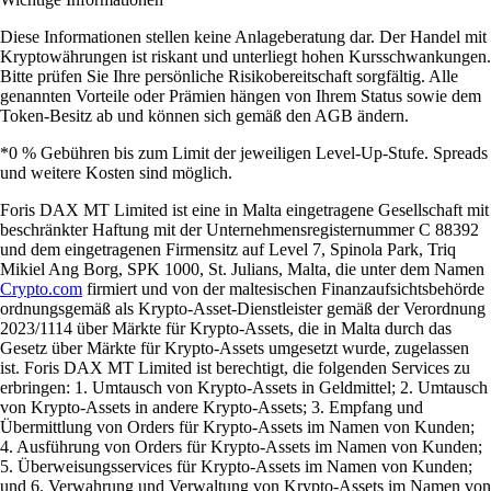
Diese Informationen stellen keine Anlageberatung dar. Der Handel mit
Kryptowährungen ist riskant und unterliegt hohen Kursschwankungen.
Bitte prüfen Sie Ihre persönliche Risikobereitschaft sorgfältig. Alle
genannten Vorteile oder Prämien hängen von Ihrem Status sowie dem
Token-Besitz ab und können sich gemäß den AGB ändern.
*0 % Gebühren bis zum Limit der jeweiligen Level-Up-Stufe. Spreads
und weitere Kosten sind möglich.
Foris DAX MT Limited ist eine in Malta eingetragene Gesellschaft mit
beschränkter Haftung mit der Unternehmensregisternummer C 88392
und dem eingetragenen Firmensitz auf Level 7, Spinola Park, Triq
Mikiel Ang Borg, SPK 1000, St. Julians, Malta, die unter dem Namen
Crypto.com
firmiert und von der maltesischen Finanzaufsichtsbehörde
ordnungsgemäß als Krypto-Asset-Dienstleister gemäß der Verordnung
2023/1114 über Märkte für Krypto-Assets, die in Malta durch das
Gesetz über Märkte für Krypto-Assets umgesetzt wurde, zugelassen
ist. Foris DAX MT Limited ist berechtigt, die folgenden Services zu
erbringen: 1. Umtausch von Krypto-Assets in Geldmittel; 2. Umtausch
von Krypto-Assets in andere Krypto-Assets; 3. Empfang und
Übermittlung von Orders für Krypto-Assets im Namen von Kunden;
4. Ausführung von Orders für Krypto-Assets im Namen von Kunden;
5. Überweisungsservices für Krypto-Assets im Namen von Kunden;
und 6. Verwahrung und Verwaltung von Krypto-Assets im Namen von