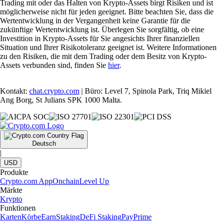
Trading mit oder das Halten von Krypto-Assets birgt Risiken und ist
möglicherweise nicht für jeden geeignet. Bitte beachten Sie, dass die
Wertentwicklung in der Vergangenheit keine Garantie für die
zukünftige Wertentwicklung ist. Überlegen Sie sorgfältig, ob eine
Investition in Krypto-Assets für Sie angesichts Ihrer finanziellen
Situation und Ihrer Risikotoleranz geeignet ist. Weitere Informationen
zu den Risiken, die mit dem Trading oder dem Besitz von Krypto-
Assets verbunden sind, finden Sie
hier
.
Kontakt:
chat.crypto.com
| Büro: Level 7, Spinola Park, Triq Mikiel
Ang Borg, St Julians SPK 1000 Malta.
Deutsch
|
USD
Produkte
Crypto.com App
Onchain
Level Up
Märkte
Krypto
Funktionen
Karten
Körbe
Earn
Staking
DeFi Staking
Pay
Prime