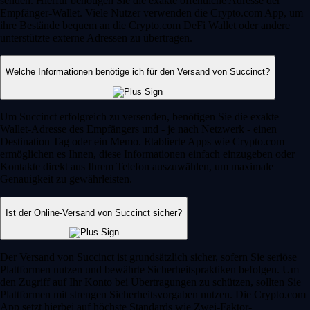
senden. Hierfür benötigen Sie die exakte öffentliche Adresse der
Empfänger-Wallet. Viele Nutzer verwenden die Crypto.com App, um
ihre Bestände bequem an die Crypto.com DeFi Wallet oder andere
unterstützte externe Adressen zu übertragen.
Welche Informationen benötige ich für den Versand von Succinct?
Um Succinct erfolgreich zu versenden, benötigen Sie die exakte
Wallet-Adresse des Empfängers und - je nach Netzwerk - einen
Destination Tag oder ein Memo. Etablierte Apps wie Crypto.com
ermöglichen es Ihnen, diese Informationen einfach einzugeben oder
Kontakte direkt aus Ihrem Telefon auszuwählen, um maximale
Genauigkeit zu gewährleisten.
Ist der Online-Versand von Succinct sicher?
Der Versand von Succinct ist grundsätzlich sicher, sofern Sie seriöse
Plattformen nutzen und bewährte Sicherheitspraktiken befolgen. Um
den Zugriff auf Ihr Konto bei Übertragungen zu schützen, sollten Sie
Plattformen mit strengen Sicherheitsvorgaben nutzen. Die Crypto.com
App setzt hierbei auf höchste Standards wie Zwei-Faktor-