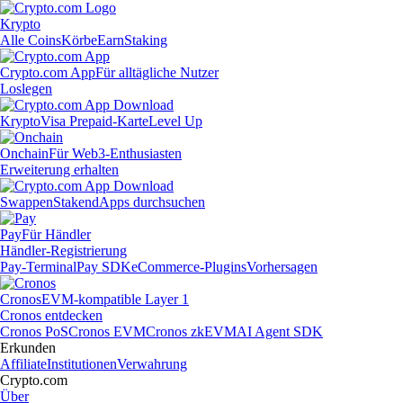
Krypto
Alle Coins
Körbe
Earn
Staking
Crypto.com App
Für alltägliche Nutzer
Loslegen
Krypto
Visa Prepaid-Karte
Level Up
Onchain
Für Web3-Enthusiasten
Erweiterung erhalten
Swappen
Staken
dApps durchsuchen
Pay
Für Händler
Händler-Registrierung
Pay-Terminal
Pay SDK
eCommerce-Plugins
Vorhersagen
Cronos
EVM-kompatible Layer 1
Cronos entdecken
Cronos PoS
Cronos EVM
Cronos zkEVM
AI Agent SDK
Erkunden
Affiliate
Institutionen
Verwahrung
Crypto.com
Über