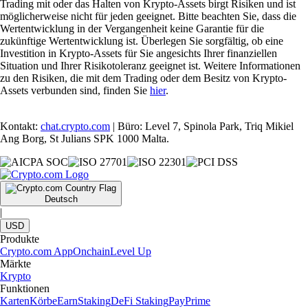
Trading mit oder das Halten von Krypto-Assets birgt Risiken und ist
möglicherweise nicht für jeden geeignet. Bitte beachten Sie, dass die
Wertentwicklung in der Vergangenheit keine Garantie für die
zukünftige Wertentwicklung ist. Überlegen Sie sorgfältig, ob eine
Investition in Krypto-Assets für Sie angesichts Ihrer finanziellen
Situation und Ihrer Risikotoleranz geeignet ist. Weitere Informationen
zu den Risiken, die mit dem Trading oder dem Besitz von Krypto-
Assets verbunden sind, finden Sie
hier
.
Kontakt:
chat.crypto.com
| Büro: Level 7, Spinola Park, Triq Mikiel
Ang Borg, St Julians SPK 1000 Malta.
Deutsch
|
USD
Produkte
Crypto.com App
Onchain
Level Up
Märkte
Krypto
Funktionen
Karten
Körbe
Earn
Staking
DeFi Staking
Pay
Prime