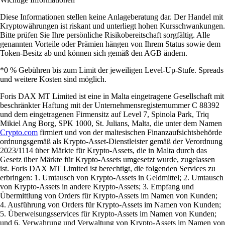
Diese Informationen stellen keine Anlageberatung dar. Der Handel mit
Kryptowährungen ist riskant und unterliegt hohen Kursschwankungen.
Bitte prüfen Sie Ihre persönliche Risikobereitschaft sorgfältig. Alle
genannten Vorteile oder Prämien hängen von Ihrem Status sowie dem
Token-Besitz ab und können sich gemäß den AGB ändern.
*0 % Gebühren bis zum Limit der jeweiligen Level-Up-Stufe. Spreads
und weitere Kosten sind möglich.
Foris DAX MT Limited ist eine in Malta eingetragene Gesellschaft mit
beschränkter Haftung mit der Unternehmensregisternummer C 88392
und dem eingetragenen Firmensitz auf Level 7, Spinola Park, Triq
Mikiel Ang Borg, SPK 1000, St. Julians, Malta, die unter dem Namen
Crypto.com
firmiert und von der maltesischen Finanzaufsichtsbehörde
ordnungsgemäß als Krypto-Asset-Dienstleister gemäß der Verordnung
2023/1114 über Märkte für Krypto-Assets, die in Malta durch das
Gesetz über Märkte für Krypto-Assets umgesetzt wurde, zugelassen
ist. Foris DAX MT Limited ist berechtigt, die folgenden Services zu
erbringen: 1. Umtausch von Krypto-Assets in Geldmittel; 2. Umtausch
von Krypto-Assets in andere Krypto-Assets; 3. Empfang und
Übermittlung von Orders für Krypto-Assets im Namen von Kunden;
4. Ausführung von Orders für Krypto-Assets im Namen von Kunden;
5. Überweisungsservices für Krypto-Assets im Namen von Kunden;
und 6. Verwahrung und Verwaltung von Krypto-Assets im Namen von