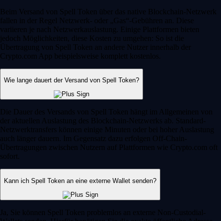
Beim Versand von Spell Token über das native Blockchain-Netzwerk
fallen in der Regel Netzwerk- oder „Gas“-Gebühren an. Diese
variieren je nach Netzwerkauslastung. Einige Plattformen bieten
jedoch Möglichkeiten, diese Kosten zu umgehen: So ist die
Übertragung von Spell Token an andere Nutzer innerhalb der
Crypto.com App beispielsweise komplett kostenlos.
Wie lange dauert der Versand von Spell Token?
Die Dauer des Versands von Spell Token hängt im Allgemeinen von
der aktuellen Auslastung des Blockchain-Netzwerks ab. Standard-
Netzwerktransfers können einige Minuten oder bei hoher Auslastung
auch länger dauern. Im Gegensatz dazu erfolgen Off-Chain-
Übertragungen zwischen Nutzern auf Plattformen wie Crypto.com oft
sofort.
Kann ich Spell Token an eine externe Wallet senden?
Ja, Sie können Spell Token problemlos an externe Non-Custodial-