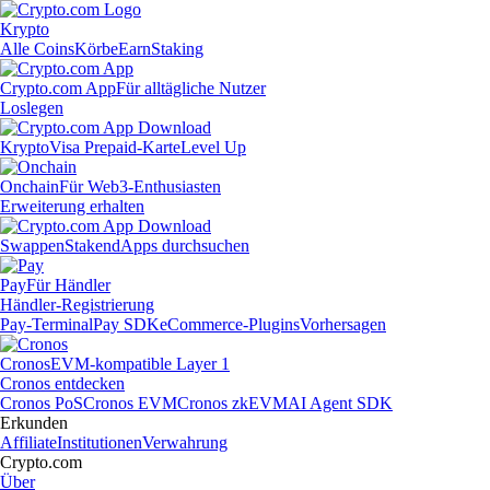
Krypto
Alle Coins
Körbe
Earn
Staking
Crypto.com App
Für alltägliche Nutzer
Loslegen
Krypto
Visa Prepaid-Karte
Level Up
Onchain
Für Web3-Enthusiasten
Erweiterung erhalten
Swappen
Staken
dApps durchsuchen
Pay
Für Händler
Händler-Registrierung
Pay-Terminal
Pay SDK
eCommerce-Plugins
Vorhersagen
Cronos
EVM-kompatible Layer 1
Cronos entdecken
Cronos PoS
Cronos EVM
Cronos zkEVM
AI Agent SDK
Erkunden
Affiliate
Institutionen
Verwahrung
Crypto.com
Über