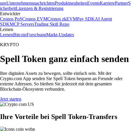
uns
Unternehmensnachrichten
Produktneuheiten
Events
Karriere
Partner
S
icherheit
Lizenzen & Registrierung
Entwickler
Cronos PoS
Cronos EVM
Cronos zkEVM
Pay SDK
AI Agent
SDK
MCP Servers
Trading Skill Repo
Lernen
Lernen
Bitcoin
Forschung
Markt-Updates
KRYPTO
Spell Token ganz einfach senden
Ihre digitalen Assets zu bewegen, sollte einfach sein. Mit der
Crypto.com App senden Sie Spell Token bequem an Freunde oder
externe Adressen. So bleiben Sie jederzeit mit dem gesamten
Blockchain-Ökosystem verbunden.
Jetzt starten
Ihre Vorteile bei Spell Token-Transfers