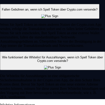
Fallen Gebühren an, wenn ich Spell Token über Crypto.com versende?
Wenn Sie Spell Token an einen anderen Nutzer der Crypto.com App
senden, erfolgt die Transaktion sofort und es fallen keine Gebühren an.
Wenn Sie sich entscheiden, Ihre Spell Token an eine externe Wallet
auszuzahlen, fallen die standardmäßigen Netzwerk-
Auszahlungsgebühren an. Überprüfen Sie vor der Bestätigung in der
App immer die Transaktionsdetails und Netzwerkkosten.
Wie funktioniert die Whitelist für Auszahlungen, wenn ich Spell Token über
Crypto.com versende?
Die Whitelist für Auszahlungen ist eine obligatorische
Sicherheitsmaßnahme in der Crypto.com App, die dem Schutz Ihres
Kontos dient. Bevor Sie Spell Token an eine neue externe Adresse
senden können, müssen Sie diese zuerst Ihrer Whitelist hinzufügen und
den Vorgang mit Ihrer bevorzugten Sicherheitsmethode, wie z. B.
2FA, verifizieren.
Wichtige Informationen