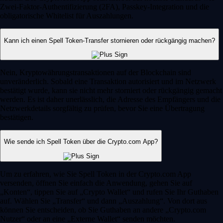
Zwei-Faktor-Authentifizierung (2FA), Passkey-Integration und die
obligatorische Whitelist für Auszahlungen.
Kann ich einen Spell Token-Transfer stornieren oder rückgängig machen?
Nein, Kryptowährungstransaktionen auf der Blockchain sind
unveränderlich. Sobald eine Transaktion autorisiert und im Netzwerk
bestätigt wurde, kann sie nicht mehr storniert oder rückgängig gemacht
werden. Es ist daher unerlässlich, die Adresse des Empfängers und die
Netzwerkdetails sorgfältig zu prüfen, bevor Sie eine Übertragung
bestätigen.
Wie sende ich Spell Token über die Crypto.com App?
Um zu erfahren, wie Sie Spell Token in der Crypto.com App
versenden, öffnen Sie einfach die Anwendung, gehen Sie auf
„Konten“, tippen Sie auf „Crypto Wallet“ und rufen Sie Ihr Guthaben
auf. Wählen Sie „Transfer“ und dann „Auszahlung“. Von dort aus
können Sie entscheiden, ob Sie Guthaben an andere „Crypto.com
Nutzer“ oder an eine „Externe Wallet“ senden möchten.