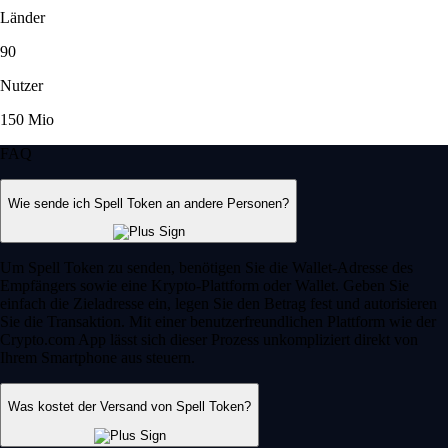
Länder
90
Nutzer
150 Mio
FAQ
Wie sende ich Spell Token an andere Personen?
Um Spell Token zu senden, benötigen Sie die Wallet-Adresse des
Empfängers sowie eine Krypto-Plattform oder Wallet. Geben Sie
einfach die Zieladresse ein, legen Sie den Betrag fest und autorisieren
Sie die Transaktion. Mit einer benutzerfreundlichen Plattform wie der
Crypto.com App lässt sich dieser Prozess unkompliziert direkt von
Ihrem Smartphone aus steuern.
Was kostet der Versand von Spell Token?