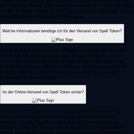
Wallets senden. Hierfür benötigen Sie die exakte öffentliche Adresse
der Empfänger-Wallet. Viele Nutzer verwenden die Crypto.com App,
um ihre Bestände bequem an die Crypto.com DeFi Wallet oder andere
unterstützte externe Adressen zu übertragen.
Welche Informationen benötige ich für den Versand von Spell Token?
Um Spell Token erfolgreich zu versenden, benötigen Sie die exakte
Wallet-Adresse des Empfängers und - je nach Netzwerk - einen
Destination Tag oder ein Memo. Etablierte Apps wie Crypto.com
ermöglichen es Ihnen, diese Informationen einfach einzugeben oder
Kontakte direkt aus Ihrem Telefon auszuwählen, um maximale
Genauigkeit zu gewährleisten.
Ist der Online-Versand von Spell Token sicher?
Der Versand von Spell Token ist grundsätzlich sicher, sofern Sie
seriöse Plattformen nutzen und bewährte Sicherheitspraktiken
befolgen. Um den Zugriff auf Ihr Konto bei Übertragungen zu
schützen, sollten Sie Plattformen mit strengen Sicherheitsvorgaben
nutzen. Die Crypto.com App setzt hierbei auf höchste Standards wie