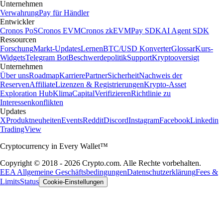
Unternehmen
Verwahrung
Pay für Händler
Entwickler
Cronos PoS
Cronos EVM
Cronos zkEVM
Pay SDK
AI Agent SDK
Ressourcen
Forschung
Markt-Updates
Lernen
BTC/USD Konverter
Glossar
Kurs-
Widgets
Telegram Bot
Beschwerdepolitik
Support
Kryptooversigt
Unternehmen
Über uns
Roadmap
Karriere
Partner
Sicherheit
Nachweis der
Reserven
Affiliate
Lizenzen & Registrierungen
Krypto-Asset
Exploration Hub
Klima
Capital
Verifizieren
Richtlinie zu
Interessenkonflikten
Updates
X
Produktneuheiten
Events
Reddit
Discord
Instagram
Facebook
Linkedin
TradingView
Cryptocurrency in Every Wallet™
Copyright © 2018 - 2026 Crypto.com. Alle Rechte vorbehalten.
EEA Allgemeine Geschäftsbedingungen
Datenschutzerklärung
Fees &
Limits
Status
Cookie-Einstellungen