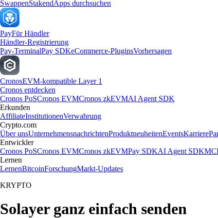
Swappen
Staken
dApps durchsuchen
Pay
Für Händler
Händler-Registrierung
Pay-Terminal
Pay SDK
eCommerce-Plugins
Vorhersagen
Cronos
EVM-kompatible Layer 1
Cronos entdecken
Cronos PoS
Cronos EVM
Cronos zkEVM
AI Agent SDK
Erkunden
Affiliate
Institutionen
Verwahrung
Crypto.com
Über uns
Unternehmensnachrichten
Produktneuheiten
Events
Karriere
Pa
Entwickler
Cronos PoS
Cronos EVM
Cronos zkEVM
Pay SDK
AI Agent SDK
MCP
Lernen
Lernen
Bitcoin
Forschung
Markt-Updates
KRYPTO
Solayer ganz einfach senden