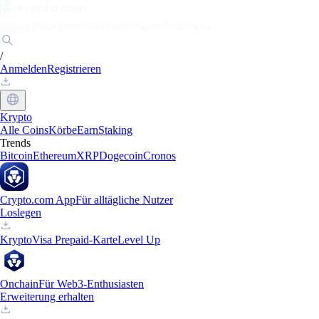
Märkte
Einzelpersonen
Unternehmen
Entdecken
/
Anmelden
Registrieren
Krypto
Alle Coins
Körbe
Earn
Staking
Trends
Bitcoin
Ethereum
XRP
Dogecoin
Cronos
Crypto.com App
Für alltägliche Nutzer
Loslegen
Krypto
Visa Prepaid-Karte
Level Up
Onchain
Für Web3-Enthusiasten
Erweiterung erhalten