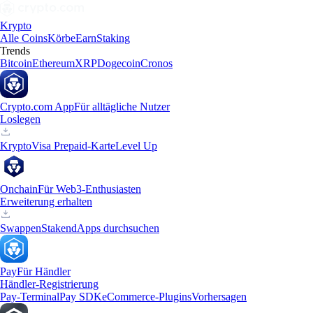
Krypto
Alle Coins
Körbe
Earn
Staking
Trends
Bitcoin
Ethereum
XRP
Dogecoin
Cronos
Crypto.com App
Für alltägliche Nutzer
Loslegen
Krypto
Visa Prepaid-Karte
Level Up
Onchain
Für Web3-Enthusiasten
Erweiterung erhalten
Swappen
Staken
dApps durchsuchen
Pay
Für Händler
Händler-Registrierung
Pay-Terminal
Pay SDK
eCommerce-Plugins
Vorhersagen