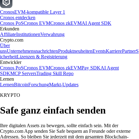
Cronos
EVM-kompatible Layer 1
Cronos entdecken
Cronos PoS
Cronos EVM
Cronos zkEVM
AI Agent SDK
Erkunden
Affiliate
Institutionen
Verwahrung
Crypto.com
Über
uns
Unternehmensnachrichten
Produktneuheiten
Events
Karriere
Partner
S
icherheit
Lizenzen & Registrierung
Entwickler
Cronos PoS
Cronos EVM
Cronos zkEVM
Pay SDK
AI Agent
SDK
MCP Servers
Trading Skill Repo
Lernen
Lernen
Bitcoin
Forschung
Markt-Updates
KRYPTO
Safe ganz einfach senden
Ihre digitalen Assets zu bewegen, sollte einfach sein. Mit der
Crypto.com App senden Sie Safe bequem an Freunde oder externe
Adressen. So bleiben Sie jederzeit mit dem gesamten Blockchain-