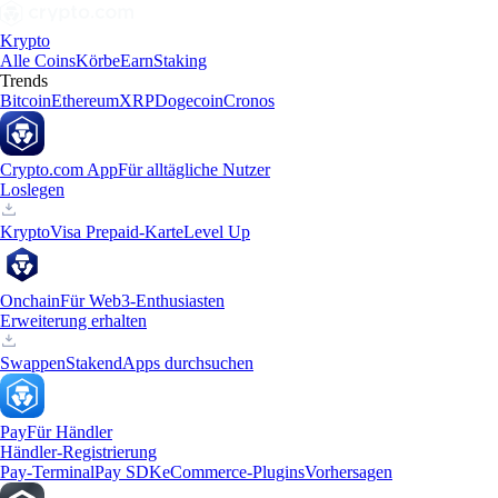
Krypto
Alle Coins
Körbe
Earn
Staking
Trends
Bitcoin
Ethereum
XRP
Dogecoin
Cronos
Crypto.com App
Für alltägliche Nutzer
Loslegen
Krypto
Visa Prepaid-Karte
Level Up
Onchain
Für Web3-Enthusiasten
Erweiterung erhalten
Swappen
Staken
dApps durchsuchen
Pay
Für Händler
Händler-Registrierung
Pay-Terminal
Pay SDK
eCommerce-Plugins
Vorhersagen