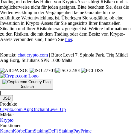
Trading mit oder das Halten von Krypto-Assets birgt Risiken und ist
möglicherweise nicht für jeden geeignet. Bitte beachten Sie, dass die
Wertentwicklung in der Vergangenheit keine Garantie für die
zukünftige Wertentwicklung ist. Überlegen Sie sorgfältig, ob eine
Investition in Krypto-Assets für Sie angesichts Ihrer finanziellen
Situation und Ihrer Risikotoleranz geeignet ist. Weitere Informationen
zu den Risiken, die mit dem Trading oder dem Besitz von Krypto-
Assets verbunden sind, finden Sie
hier
.
Kontakt:
chat.crypto.com
| Büro: Level 7, Spinola Park, Triq Mikiel
Ang Borg, St Julians SPK 1000 Malta.
Deutsch
|
USD
Produkte
Crypto.com App
Onchain
Level Up
Märkte
Krypto
Funktionen
Karten
Körbe
Earn
Staking
DeFi Staking
Pay
Prime