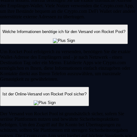
Wallets senden. Hierfür benötigen Sie die exakte öffentliche Adresse
der Empfänger-Wallet. Viele Nutzer verwenden die Crypto.com App,
um ihre Bestände bequem an die Crypto.com DeFi Wallet oder andere
unterstützte externe Adressen zu übertragen.
Welche Informationen benötige ich für den Versand von Rocket Pool?
Um Rocket Pool erfolgreich zu versenden, benötigen Sie die exakte
Wallet-Adresse des Empfängers und - je nach Netzwerk - einen
Destination Tag oder ein Memo. Etablierte Apps wie Crypto.com
ermöglichen es Ihnen, diese Informationen einfach einzugeben oder
Kontakte direkt aus Ihrem Telefon auszuwählen, um maximale
Genauigkeit zu gewährleisten.
Ist der Online-Versand von Rocket Pool sicher?
Der Versand von Rocket Pool ist grundsätzlich sicher, sofern Sie
seriöse Plattformen nutzen und bewährte Sicherheitspraktiken
befolgen. Um den Zugriff auf Ihr Konto bei Übertragungen zu
schützen, sollten Sie Plattformen mit strengen Sicherheitsvorgaben
nutzen. Die Crypto.com App setzt hierbei auf höchste Standards wie