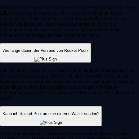
Beim Versand von Rocket Pool über das native Blockchain-Netzwerk
fallen in der Regel Netzwerk- oder „Gas“-Gebühren an. Diese
variieren je nach Netzwerkauslastung. Einige Plattformen bieten
jedoch Möglichkeiten, diese Kosten zu umgehen: So ist die
Übertragung von Rocket Pool an andere Nutzer innerhalb der
Crypto.com App beispielsweise komplett kostenlos.
Wie lange dauert der Versand von Rocket Pool?
Die Dauer des Versands von Rocket Pool hängt im Allgemeinen von
der aktuellen Auslastung des Blockchain-Netzwerks ab. Standard-
Netzwerktransfers können einige Minuten oder bei hoher Auslastung
auch länger dauern. Im Gegensatz dazu erfolgen Off-Chain-
Übertragungen zwischen Nutzern auf Plattformen wie Crypto.com oft
sofort.
Kann ich Rocket Pool an eine externe Wallet senden?
Ja, Sie können Rocket Pool problemlos an externe Non-Custodial-