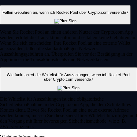
Fallen Gebühren an, wenn ich Rocket Pool über Crypto.com versende?
Wenn Sie Rocket Pool an einen anderen Nutzer der Crypto.com App
senden, erfolgt die Transaktion sofort und es fallen keine Gebühren an.
Wenn Sie sich entscheiden, Ihre Rocket Pool an eine externe Wallet
auszuzahlen, fallen die standardmäßigen Netzwerk-
Auszahlungsgebühren an. Überprüfen Sie vor der Bestätigung in der
App immer die Transaktionsdetails und Netzwerkkosten.
Wie funktioniert die Whitelist für Auszahlungen, wenn ich Rocket Pool
über Crypto.com versende?
Die Whitelist für Auszahlungen ist eine obligatorische
Sicherheitsmaßnahme in der Crypto.com App, die dem Schutz Ihres
Kontos dient. Bevor Sie Rocket Pool an eine neue externe Adresse
senden können, müssen Sie diese zuerst Ihrer Whitelist hinzufügen und
den Vorgang mit Ihrer bevorzugten Sicherheitsmethode, wie z. B.
2FA, verifizieren.
Wichtige Informationen