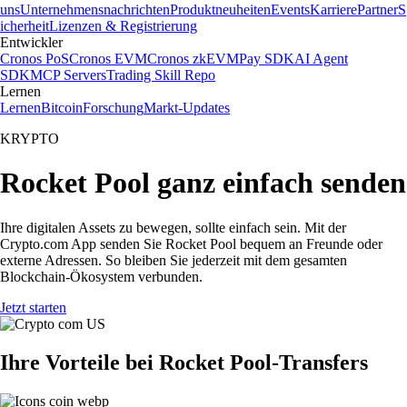
uns
Unternehmensnachrichten
Produktneuheiten
Events
Karriere
Partner
S
icherheit
Lizenzen & Registrierung
Entwickler
Cronos PoS
Cronos EVM
Cronos zkEVM
Pay SDK
AI Agent
SDK
MCP Servers
Trading Skill Repo
Lernen
Lernen
Bitcoin
Forschung
Markt-Updates
KRYPTO
Rocket Pool ganz einfach senden
Ihre digitalen Assets zu bewegen, sollte einfach sein. Mit der
Crypto.com App senden Sie Rocket Pool bequem an Freunde oder
externe Adressen. So bleiben Sie jederzeit mit dem gesamten
Blockchain-Ökosystem verbunden.
Jetzt starten
Ihre Vorteile bei Rocket Pool-Transfers