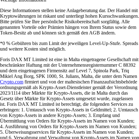
Diese Informationen stellen keine Anlageberatung dar. Der Handel mit
Kryptowährungen ist riskant und unterliegt hohen Kursschwankungen.
Bitte prüfen Sie Ihre persönliche Risikobereitschaft sorgfältig. Alle
genannten Vorteile oder Prämien hängen von Ihrem Status sowie dem
Token-Besitz ab und können sich gemäß den AGB ändern.
*0 % Gebühren bis zum Limit der jeweiligen Level-Up-Stufe. Spreads
und weitere Kosten sind möglich.
Foris DAX MT Limited ist eine in Malta eingetragene Gesellschaft mit
beschränkter Haftung mit der Unternehmensregisternummer C 88392
und dem eingetragenen Firmensitz auf Level 7, Spinola Park, Triq
Mikiel Ang Borg, SPK 1000, St. Julians, Malta, die unter dem Namen
Crypto.com
firmiert und von der maltesischen Finanzaufsichtsbehörde
ordnungsgemäß als Krypto-Asset-Dienstleister gemäß der Verordnung
2023/1114 über Märkte für Krypto-Assets, die in Malta durch das
Gesetz über Märkte für Krypto-Assets umgesetzt wurde, zugelassen
ist. Foris DAX MT Limited ist berechtigt, die folgenden Services zu
erbringen: 1. Umtausch von Krypto-Assets in Geldmittel; 2. Umtausch
von Krypto-Assets in andere Krypto-Assets; 3. Empfang und
Übermittlung von Orders für Krypto-Assets im Namen von Kunden;
4. Ausführung von Orders für Krypto-Assets im Namen von Kunden;
5. Überweisungsservices für Krypto-Assets im Namen von Kunden;
und 6. Verwahrung und Verwaltung von Krypto-Assets im Namen von