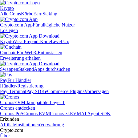
Krypto
Alle Coins
Körbe
Earn
Staking
Crypto.com App
Für alltägliche Nutzer
Loslegen
Krypto
Visa Prepaid-Karte
Level Up
Onchain
Für Web3-Enthusiasten
Erweiterung erhalten
Swappen
Staken
dApps durchsuchen
Pay
Für Händler
Händler-Registrierung
Pay-Terminal
Pay SDK
eCommerce-Plugins
Vorhersagen
Cronos
EVM-kompatible Layer 1
Cronos entdecken
Cronos PoS
Cronos EVM
Cronos zkEVM
AI Agent SDK
Erkunden
Affiliate
Institutionen
Verwahrung
Crypto.com
Über