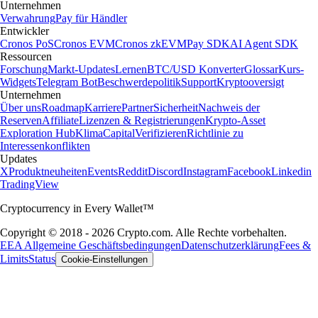
Unternehmen
Verwahrung
Pay für Händler
Entwickler
Cronos PoS
Cronos EVM
Cronos zkEVM
Pay SDK
AI Agent SDK
Ressourcen
Forschung
Markt-Updates
Lernen
BTC/USD Konverter
Glossar
Kurs-
Widgets
Telegram Bot
Beschwerdepolitik
Support
Kryptooversigt
Unternehmen
Über uns
Roadmap
Karriere
Partner
Sicherheit
Nachweis der
Reserven
Affiliate
Lizenzen & Registrierungen
Krypto-Asset
Exploration Hub
Klima
Capital
Verifizieren
Richtlinie zu
Interessenkonflikten
Updates
X
Produktneuheiten
Events
Reddit
Discord
Instagram
Facebook
Linkedin
TradingView
Cryptocurrency in Every Wallet™
Copyright © 2018 - 2026 Crypto.com. Alle Rechte vorbehalten.
EEA Allgemeine Geschäftsbedingungen
Datenschutzerklärung
Fees &
Limits
Status
Cookie-Einstellungen