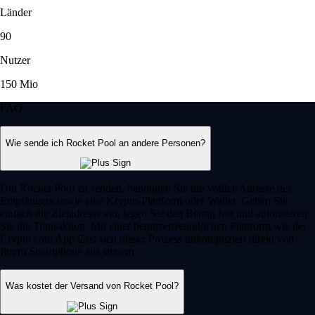
Länder
90
Nutzer
150 Mio
FAQ
Wie sende ich Rocket Pool an andere Personen?
Um Rocket Pool zu senden, benötigen Sie die Wallet-Adresse des
Empfängers sowie eine Krypto-Plattform oder Wallet. Geben Sie
einfach die Zieladresse ein, legen Sie den Betrag fest und autorisieren
Sie die Transaktion. Mit einer benutzerfreundlichen Plattform wie der
Crypto.com App lässt sich dieser Prozess unkompliziert direkt von
Ihrem Smartphone aus steuern.
Was kostet der Versand von Rocket Pool?