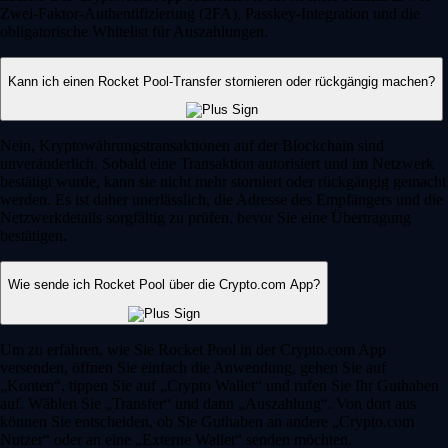
Zwei-Faktor-Authentifizierung (2FA), Passkey-Integration und die
obligatorische Whitelist für Auszahlungen.
Kann ich einen Rocket Pool-Transfer stornieren oder rückgängig machen?
Nein, Kryptowährungstransaktionen auf der Blockchain sind
unveränderlich. Sobald eine Transaktion autorisiert und im Netzwerk
bestätigt wurde, kann sie nicht mehr storniert oder rückgängig gemacht
werden. Es ist daher unerlässlich, die Adresse des Empfängers und die
Netzwerkdetails sorgfältig zu prüfen, bevor Sie eine Übertragung
bestätigen.
Wie sende ich Rocket Pool über die Crypto.com App?
Um zu erfahren, wie Sie Rocket Pool in der Crypto.com App
versenden, öffnen Sie einfach die Anwendung, gehen Sie auf
„Konten“, tippen Sie auf „Crypto Wallet“ und rufen Sie Ihr Guthaben
auf. Wählen Sie „Transfer“ und dann „Auszahlung“. Von dort aus
können Sie entscheiden, ob Sie Guthaben an andere „Crypto.com
Nutzer“ oder an eine „Externe Wallet“ senden möchten.