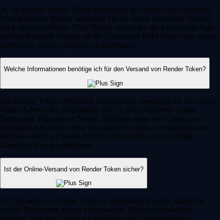
Ja, Sie können Render Token problemlos an externe Non-Custodial-
Wallets senden. Hierfür benötigen Sie die exakte öffentliche Adresse
der Empfänger-Wallet. Viele Nutzer verwenden die Crypto.com App,
um ihre Bestände bequem an die Crypto.com DeFi Wallet oder andere
unterstützte externe Adressen zu übertragen.
Welche Informationen benötige ich für den Versand von Render Token?
Um Render Token erfolgreich zu versenden, benötigen Sie die exakte
Wallet-Adresse des Empfängers und - je nach Netzwerk - einen
Destination Tag oder ein Memo. Etablierte Apps wie Crypto.com
ermöglichen es Ihnen, diese Informationen einfach einzugeben oder
Kontakte direkt aus Ihrem Telefon auszuwählen, um maximale
Genauigkeit zu gewährleisten.
Ist der Online-Versand von Render Token sicher?
Der Versand von Render Token ist grundsätzlich sicher, sofern Sie
seriöse Plattformen nutzen und bewährte Sicherheitspraktiken
befolgen. Um den Zugriff auf Ihr Konto bei Übertragungen zu