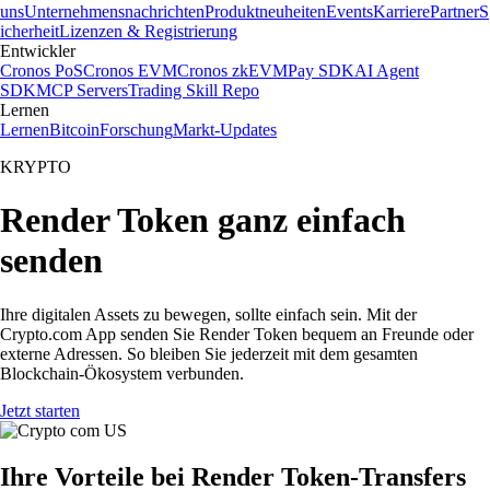
uns
Unternehmensnachrichten
Produktneuheiten
Events
Karriere
Partner
S
icherheit
Lizenzen & Registrierung
Entwickler
Cronos PoS
Cronos EVM
Cronos zkEVM
Pay SDK
AI Agent
SDK
MCP Servers
Trading Skill Repo
Lernen
Lernen
Bitcoin
Forschung
Markt-Updates
KRYPTO
Render Token ganz einfach
senden
Ihre digitalen Assets zu bewegen, sollte einfach sein. Mit der
Crypto.com App senden Sie Render Token bequem an Freunde oder
externe Adressen. So bleiben Sie jederzeit mit dem gesamten
Blockchain-Ökosystem verbunden.
Jetzt starten
Ihre Vorteile bei Render Token-Transfers