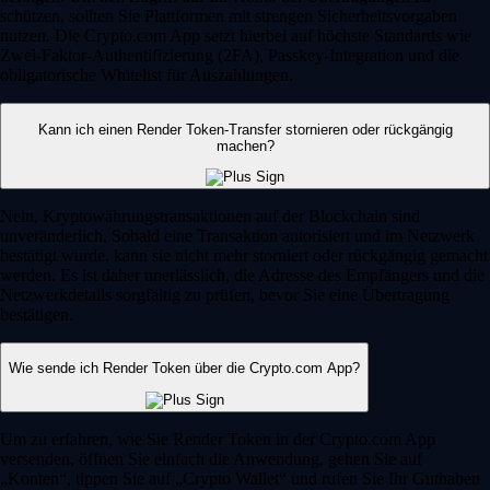
schützen, sollten Sie Plattformen mit strengen Sicherheitsvorgaben
nutzen. Die Crypto.com App setzt hierbei auf höchste Standards wie
Zwei-Faktor-Authentifizierung (2FA), Passkey-Integration und die
obligatorische Whitelist für Auszahlungen.
Kann ich einen Render Token-Transfer stornieren oder rückgängig
machen?
Nein, Kryptowährungstransaktionen auf der Blockchain sind
unveränderlich. Sobald eine Transaktion autorisiert und im Netzwerk
bestätigt wurde, kann sie nicht mehr storniert oder rückgängig gemacht
werden. Es ist daher unerlässlich, die Adresse des Empfängers und die
Netzwerkdetails sorgfältig zu prüfen, bevor Sie eine Übertragung
bestätigen.
Wie sende ich Render Token über die Crypto.com App?
Um zu erfahren, wie Sie Render Token in der Crypto.com App
versenden, öffnen Sie einfach die Anwendung, gehen Sie auf
„Konten“, tippen Sie auf „Crypto Wallet“ und rufen Sie Ihr Guthaben