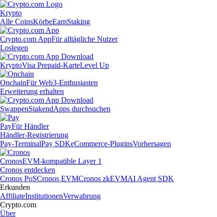
Krypto
Alle Coins
Körbe
Earn
Staking
Crypto.com App
Für alltägliche Nutzer
Loslegen
Krypto
Visa Prepaid-Karte
Level Up
Onchain
Für Web3-Enthusiasten
Erweiterung erhalten
Swappen
Staken
dApps durchsuchen
Pay
Für Händler
Händler-Registrierung
Pay-Terminal
Pay SDK
eCommerce-Plugins
Vorhersagen
Cronos
EVM-kompatible Layer 1
Cronos entdecken
Cronos PoS
Cronos EVM
Cronos zkEVM
AI Agent SDK
Erkunden
Affiliate
Institutionen
Verwahrung
Crypto.com
Über