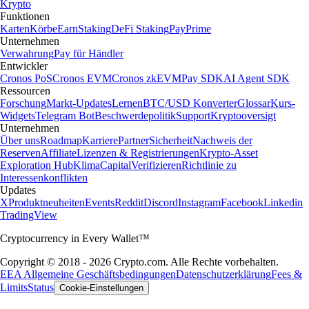
Krypto
Funktionen
Karten
Körbe
Earn
Staking
DeFi Staking
Pay
Prime
Unternehmen
Verwahrung
Pay für Händler
Entwickler
Cronos PoS
Cronos EVM
Cronos zkEVM
Pay SDK
AI Agent SDK
Ressourcen
Forschung
Markt-Updates
Lernen
BTC/USD Konverter
Glossar
Kurs-
Widgets
Telegram Bot
Beschwerdepolitik
Support
Kryptooversigt
Unternehmen
Über uns
Roadmap
Karriere
Partner
Sicherheit
Nachweis der
Reserven
Affiliate
Lizenzen & Registrierungen
Krypto-Asset
Exploration Hub
Klima
Capital
Verifizieren
Richtlinie zu
Interessenkonflikten
Updates
X
Produktneuheiten
Events
Reddit
Discord
Instagram
Facebook
Linkedin
TradingView
Cryptocurrency in Every Wallet™
Copyright © 2018 - 2026 Crypto.com. Alle Rechte vorbehalten.
EEA Allgemeine Geschäftsbedingungen
Datenschutzerklärung
Fees &
Limits
Status
Cookie-Einstellungen