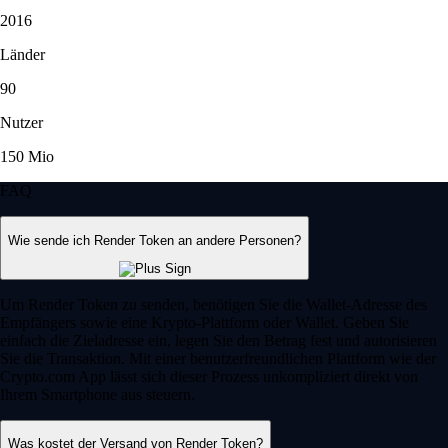
2016
Länder
90
Nutzer
150 Mio
FAQ
Wie sende ich Render Token an andere Personen?
Um Render Token zu senden, benötigen Sie die Wallet-Adresse des
Empfängers sowie eine Krypto-Plattform oder Wallet. Geben Sie
einfach die Zieladresse ein, legen Sie den Betrag fest und autorisieren
Sie die Transaktion. Mit einer benutzerfreundlichen Plattform wie der
Crypto.com App lässt sich dieser Prozess unkompliziert direkt von
Ihrem Smartphone aus steuern.
Was kostet der Versand von Render Token?