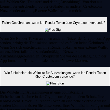
auf. Wählen Sie „Transfer“ und dann „Auszahlung“. Von dort aus
können Sie entscheiden, ob Sie Guthaben an andere „Crypto.com
Nutzer“ oder an eine „Externe Wallet“ senden möchten.
Fallen Gebühren an, wenn ich Render Token über Crypto.com versende?
Wenn Sie Render Token an einen anderen Nutzer der Crypto.com App
senden, erfolgt die Transaktion sofort und es fallen keine Gebühren an.
Wenn Sie sich entscheiden, Ihre Render Token an eine externe Wallet
auszuzahlen, fallen die standardmäßigen Netzwerk-
Auszahlungsgebühren an. Überprüfen Sie vor der Bestätigung in der
App immer die Transaktionsdetails und Netzwerkkosten.
Wie funktioniert die Whitelist für Auszahlungen, wenn ich Render Token
über Crypto.com versende?
Die Whitelist für Auszahlungen ist eine obligatorische
Sicherheitsmaßnahme in der Crypto.com App, die dem Schutz Ihres
Kontos dient. Bevor Sie Render Token an eine neue externe Adresse
senden können, müssen Sie diese zuerst Ihrer Whitelist hinzufügen und
den Vorgang mit Ihrer bevorzugten Sicherheitsmethode, wie z. B.