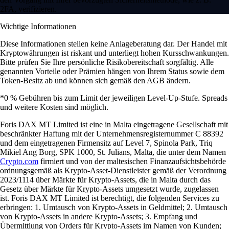
2FA, verifizieren.
Wichtige Informationen
Diese Informationen stellen keine Anlageberatung dar. Der Handel mit
Kryptowährungen ist riskant und unterliegt hohen Kursschwankungen.
Bitte prüfen Sie Ihre persönliche Risikobereitschaft sorgfältig. Alle
genannten Vorteile oder Prämien hängen von Ihrem Status sowie dem
Token-Besitz ab und können sich gemäß den AGB ändern.
*0 % Gebühren bis zum Limit der jeweiligen Level-Up-Stufe. Spreads
und weitere Kosten sind möglich.
Foris DAX MT Limited ist eine in Malta eingetragene Gesellschaft mit
beschränkter Haftung mit der Unternehmensregisternummer C 88392
und dem eingetragenen Firmensitz auf Level 7, Spinola Park, Triq
Mikiel Ang Borg, SPK 1000, St. Julians, Malta, die unter dem Namen
Crypto.com
firmiert und von der maltesischen Finanzaufsichtsbehörde
ordnungsgemäß als Krypto-Asset-Dienstleister gemäß der Verordnung
2023/1114 über Märkte für Krypto-Assets, die in Malta durch das
Gesetz über Märkte für Krypto-Assets umgesetzt wurde, zugelassen
ist. Foris DAX MT Limited ist berechtigt, die folgenden Services zu
erbringen: 1. Umtausch von Krypto-Assets in Geldmittel; 2. Umtausch
von Krypto-Assets in andere Krypto-Assets; 3. Empfang und
Übermittlung von Orders für Krypto-Assets im Namen von Kunden;