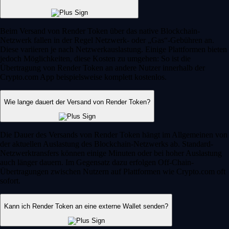
Beim Versand von Render Token über das native Blockchain-
Netzwerk fallen in der Regel Netzwerk- oder „Gas“-Gebühren an.
Diese variieren je nach Netzwerkauslastung. Einige Plattformen bieten
jedoch Möglichkeiten, diese Kosten zu umgehen: So ist die
Übertragung von Render Token an andere Nutzer innerhalb der
Crypto.com App beispielsweise komplett kostenlos.
Wie lange dauert der Versand von Render Token?
Die Dauer des Versands von Render Token hängt im Allgemeinen von
der aktuellen Auslastung des Blockchain-Netzwerks ab. Standard-
Netzwerktransfers können einige Minuten oder bei hoher Auslastung
auch länger dauern. Im Gegensatz dazu erfolgen Off-Chain-
Übertragungen zwischen Nutzern auf Plattformen wie Crypto.com oft
sofort.
Kann ich Render Token an eine externe Wallet senden?