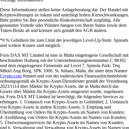
Diese Informationen stellen keine Anlageberatung dar. Der Handel mit
Kryptowährungen ist riskant und unterliegt hohen Kursschwankungen.
Bitte prüfen Sie Ihre persönliche Risikobereitschaft sorgfältig. Alle
genannten Vorteile oder Prämien hängen von Ihrem Status sowie dem
Token-Besitz ab und können sich gemäß den AGB ändern.
*0 % Gebühren bis zum Limit der jeweiligen Level-Up-Stufe. Spreads
und weitere Kosten sind möglich.
Foris DAX MT Limited ist eine in Malta eingetragene Gesellschaft mit
beschränkter Haftung mit der Unternehmensregisternummer C 88392
und dem eingetragenen Firmensitz auf Level 7, Spinola Park, Triq
Mikiel Ang Borg, SPK 1000, St. Julians, Malta, die unter dem Namen
Crypto.com
firmiert und von der maltesischen Finanzaufsichtsbehörde
ordnungsgemäß als Krypto-Asset-Dienstleister gemäß der Verordnung
2023/1114 über Märkte für Krypto-Assets, die in Malta durch das
Gesetz über Märkte für Krypto-Assets umgesetzt wurde, zugelassen
ist. Foris DAX MT Limited ist berechtigt, die folgenden Services zu
erbringen: 1. Umtausch von Krypto-Assets in Geldmittel; 2. Umtausch
von Krypto-Assets in andere Krypto-Assets; 3. Empfang und
Übermittlung von Orders für Krypto-Assets im Namen von Kunden;
4. Ausführung von Orders für Krypto-Assets im Namen von Kunden;
5. Überweisungsservices für Krypto-Assets im Namen von Kunden;
und 6. Verwahrung und Verwaltung von Krypto-Assets im Namen von