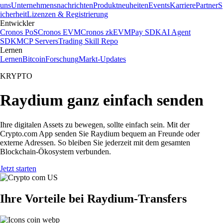
uns
Unternehmensnachrichten
Produktneuheiten
Events
Karriere
Partner
S
icherheit
Lizenzen & Registrierung
Entwickler
Cronos PoS
Cronos EVM
Cronos zkEVM
Pay SDK
AI Agent
SDK
MCP Servers
Trading Skill Repo
Lernen
Lernen
Bitcoin
Forschung
Markt-Updates
KRYPTO
Raydium ganz einfach senden
Ihre digitalen Assets zu bewegen, sollte einfach sein. Mit der
Crypto.com App senden Sie Raydium bequem an Freunde oder
externe Adressen. So bleiben Sie jederzeit mit dem gesamten
Blockchain-Ökosystem verbunden.
Jetzt starten
Ihre Vorteile bei Raydium-Transfers