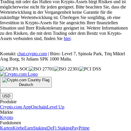
Trading mit oder das Halten von Krypto-Assets birgt Risiken und ist
möglicherweise nicht für jeden geeignet. Bitte beachten Sie, dass die
Wertentwicklung in der Vergangenheit keine Garantie für die
zukünftige Wertentwicklung ist. Überlegen Sie sorgfältig, ob eine
Investition in Krypto-Assets für Sie angesichts Ihrer finanziellen
Situation und Ihrer Risikotoleranz geeignet ist. Weitere Informationen
zu den Risiken, die mit dem Trading oder dem Besitz von Krypto-
Assets verbunden sind, finden Sie
hier
.
Kontakt:
chat.crypto.com
| Büro: Level 7, Spinola Park, Triq Mikiel
Ang Borg, St Julians SPK 1000 Malta.
Deutsch
|
USD
Produkte
Crypto.com App
Onchain
Level Up
Märkte
Krypto
Funktionen
Karten
Körbe
Earn
Staking
DeFi Staking
Pay
Prime