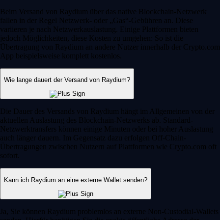
Beim Versand von Raydium über das native Blockchain-Netzwerk
fallen in der Regel Netzwerk- oder „Gas“-Gebühren an. Diese
variieren je nach Netzwerkauslastung. Einige Plattformen bieten
jedoch Möglichkeiten, diese Kosten zu umgehen: So ist die
Übertragung von Raydium an andere Nutzer innerhalb der Crypto.com
App beispielsweise komplett kostenlos.
Wie lange dauert der Versand von Raydium?
Die Dauer des Versands von Raydium hängt im Allgemeinen von der
aktuellen Auslastung des Blockchain-Netzwerks ab. Standard-
Netzwerktransfers können einige Minuten oder bei hoher Auslastung
auch länger dauern. Im Gegensatz dazu erfolgen Off-Chain-
Übertragungen zwischen Nutzern auf Plattformen wie Crypto.com oft
sofort.
Kann ich Raydium an eine externe Wallet senden?
Ja, Sie können Raydium problemlos an externe Non-Custodial-Wallets