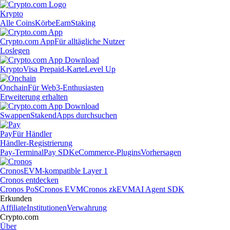
Krypto
Alle Coins
Körbe
Earn
Staking
Crypto.com App
Für alltägliche Nutzer
Loslegen
Krypto
Visa Prepaid-Karte
Level Up
Onchain
Für Web3-Enthusiasten
Erweiterung erhalten
Swappen
Staken
dApps durchsuchen
Pay
Für Händler
Händler-Registrierung
Pay-Terminal
Pay SDK
eCommerce-Plugins
Vorhersagen
Cronos
EVM-kompatible Layer 1
Cronos entdecken
Cronos PoS
Cronos EVM
Cronos zkEVM
AI Agent SDK
Erkunden
Affiliate
Institutionen
Verwahrung
Crypto.com
Über