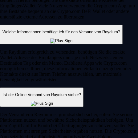
senden. Hierfür benötigen Sie die exakte öffentliche Adresse der
Empfänger-Wallet. Viele Nutzer verwenden die Crypto.com App, um
ihre Bestände bequem an die Crypto.com DeFi Wallet oder andere
unterstützte externe Adressen zu übertragen.
Welche Informationen benötige ich für den Versand von Raydium?
Um Raydium erfolgreich zu versenden, benötigen Sie die exakte
Wallet-Adresse des Empfängers und - je nach Netzwerk - einen
Destination Tag oder ein Memo. Etablierte Apps wie Crypto.com
ermöglichen es Ihnen, diese Informationen einfach einzugeben oder
Kontakte direkt aus Ihrem Telefon auszuwählen, um maximale
Genauigkeit zu gewährleisten.
Ist der Online-Versand von Raydium sicher?
Der Versand von Raydium ist grundsätzlich sicher, sofern Sie seriöse
Plattformen nutzen und bewährte Sicherheitspraktiken befolgen. Um
den Zugriff auf Ihr Konto bei Übertragungen zu schützen, sollten Sie
Plattformen mit strengen Sicherheitsvorgaben nutzen. Die Crypto.com
App setzt hierbei auf höchste Standards wie Zwei-Faktor-