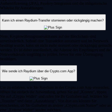
Authentifizierung (2FA), Passkey-Integration und die obligatorische
Whitelist für Auszahlungen.
Kann ich einen Raydium-Transfer stornieren oder rückgängig machen?
Nein, Kryptowährungstransaktionen auf der Blockchain sind
unveränderlich. Sobald eine Transaktion autorisiert und im Netzwerk
bestätigt wurde, kann sie nicht mehr storniert oder rückgängig gemacht
werden. Es ist daher unerlässlich, die Adresse des Empfängers und die
Netzwerkdetails sorgfältig zu prüfen, bevor Sie eine Übertragung
bestätigen.
Wie sende ich Raydium über die Crypto.com App?
Um zu erfahren, wie Sie Raydium in der Crypto.com App versenden,
öffnen Sie einfach die Anwendung, gehen Sie auf „Konten“, tippen
Sie auf „Crypto Wallet“ und rufen Sie Ihr Guthaben auf. Wählen Sie
„Transfer“ und dann „Auszahlung“. Von dort aus können Sie
entscheiden, ob Sie Guthaben an andere „Crypto.com Nutzer“ oder an
eine „Externe Wallet“ senden möchten.