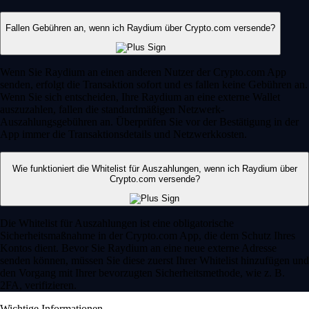
Fallen Gebühren an, wenn ich Raydium über Crypto.com versende?
Wenn Sie Raydium an einen anderen Nutzer der Crypto.com App
senden, erfolgt die Transaktion sofort und es fallen keine Gebühren an.
Wenn Sie sich entscheiden, Ihre Raydium an eine externe Wallet
auszuzahlen, fallen die standardmäßigen Netzwerk-
Auszahlungsgebühren an. Überprüfen Sie vor der Bestätigung in der
App immer die Transaktionsdetails und Netzwerkkosten.
Wie funktioniert die Whitelist für Auszahlungen, wenn ich Raydium über
Crypto.com versende?
Die Whitelist für Auszahlungen ist eine obligatorische
Sicherheitsmaßnahme in der Crypto.com App, die dem Schutz Ihres
Kontos dient. Bevor Sie Raydium an eine neue externe Adresse
senden können, müssen Sie diese zuerst Ihrer Whitelist hinzufügen und
den Vorgang mit Ihrer bevorzugten Sicherheitsmethode, wie z. B.
2FA, verifizieren.
Wichtige Informationen