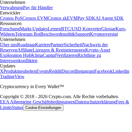
Unternehmen
Verwahrung
Pay für Händler
Entwickler
Cronos PoS
Cronos EVM
Cronos zkEVM
Pay SDK
AI Agent SDK
Ressourcen
Forschung
Markt-Updates
Lernen
BTC/USD Konverter
Glossar
Kurs-
Widgets
Telegram Bot
Beschwerdepolitik
Support
Kryptooversigt
Unternehmen
Über uns
Roadmap
Karriere
Partner
Sicherheit
Nachweis der
Reserven
Affiliate
Lizenzen & Registrierungen
Krypto-Asset
Exploration Hub
Klima
Capital
Verifizieren
Richtlinie zu
Interessenkonflikten
Updates
X
Produktneuheiten
Events
Reddit
Discord
Instagram
Facebook
Linkedin
TradingView
Cryptocurrency in Every Wallet™
Copyright © 2018 - 2026 Crypto.com. Alle Rechte vorbehalten.
EEA Allgemeine Geschäftsbedingungen
Datenschutzerklärung
Fees &
Limits
Status
Cookie-Einstellungen