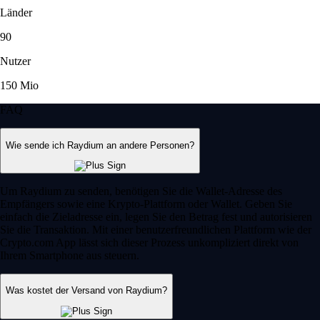
Länder
90
Nutzer
150 Mio
FAQ
Wie sende ich Raydium an andere Personen?
Um Raydium zu senden, benötigen Sie die Wallet-Adresse des
Empfängers sowie eine Krypto-Plattform oder Wallet. Geben Sie
einfach die Zieladresse ein, legen Sie den Betrag fest und autorisieren
Sie die Transaktion. Mit einer benutzerfreundlichen Plattform wie der
Crypto.com App lässt sich dieser Prozess unkompliziert direkt von
Ihrem Smartphone aus steuern.
Was kostet der Versand von Raydium?