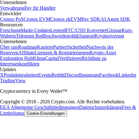
Unternehmen
Verwahrung
Pay für Händler
Entwickler
Cronos PoS
Cronos EVM
Cronos zkEVM
Pay SDK
AI Agent SDK
Ressourcen
Forschung
Markt-Updates
Lernen
BTC/USD Konverter
Glossar
Kurs-
Widgets
Telegram Bot
Beschwerdepolitik
Support
Kryptooversigt
Unternehmen
Über uns
Roadmap
Karriere
Partner
Sicherheit
Nachweis der
Reserven
Affiliate
Lizenzen & Registrierungen
Krypto-Asset
Exploration Hub
Klima
Capital
Verifizieren
Richtlinie zu
Interessenkonflikten
Updates
X
Produktneuheiten
Events
Reddit
Discord
Instagram
Facebook
Linkedin
TradingView
Cryptocurrency in Every Wallet™
Copyright © 2018 - 2026 Crypto.com. Alle Rechte vorbehalten.
EEA Allgemeine Geschäftsbedingungen
Datenschutzerklärung
Fees &
Limits
Status
Cookie-Einstellungen