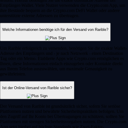
senden. Hierfür benötigen Sie die exakte öffentliche Adresse der
Empfänger-Wallet. Viele Nutzer verwenden die Crypto.com App, um
ihre Bestände bequem an die Crypto.com DeFi Wallet oder andere
unterstützte externe Adressen zu übertragen.
Welche Informationen benötige ich für den Versand von Rarible?
Um Rarible erfolgreich zu versenden, benötigen Sie die exakte Wallet-
Adresse des Empfängers und - je nach Netzwerk - einen Destination
Tag oder ein Memo. Etablierte Apps wie Crypto.com ermöglichen es
Ihnen, diese Informationen einfach einzugeben oder Kontakte direkt
aus Ihrem Telefon auszuwählen, um maximale Genauigkeit zu
gewährleisten.
Ist der Online-Versand von Rarible sicher?
Der Versand von Rarible ist grundsätzlich sicher, sofern Sie seriöse
Plattformen nutzen und bewährte Sicherheitspraktiken befolgen. Um
den Zugriff auf Ihr Konto bei Übertragungen zu schützen, sollten Sie
Plattformen mit strengen Sicherheitsvorgaben nutzen. Die Crypto.com
App setzt hierbei auf höchste Standards wie Zwei-Faktor-