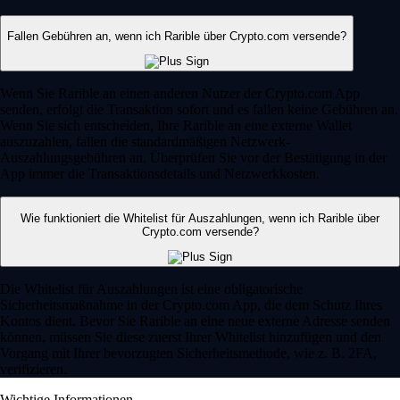
Fallen Gebühren an, wenn ich Rarible über Crypto.com versende?
Wenn Sie Rarible an einen anderen Nutzer der Crypto.com App
senden, erfolgt die Transaktion sofort und es fallen keine Gebühren an.
Wenn Sie sich entscheiden, Ihre Rarible an eine externe Wallet
auszuzahlen, fallen die standardmäßigen Netzwerk-
Auszahlungsgebühren an. Überprüfen Sie vor der Bestätigung in der
App immer die Transaktionsdetails und Netzwerkkosten.
Wie funktioniert die Whitelist für Auszahlungen, wenn ich Rarible über
Crypto.com versende?
Die Whitelist für Auszahlungen ist eine obligatorische
Sicherheitsmaßnahme in der Crypto.com App, die dem Schutz Ihres
Kontos dient. Bevor Sie Rarible an eine neue externe Adresse senden
können, müssen Sie diese zuerst Ihrer Whitelist hinzufügen und den
Vorgang mit Ihrer bevorzugten Sicherheitsmethode, wie z. B. 2FA,
verifizieren.
Wichtige Informationen