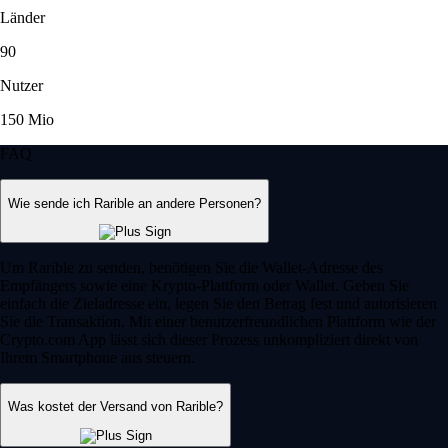
Länder
90
Nutzer
150 Mio
FAQ
Wie sende ich Rarible an andere Personen?
Um Rarible zu senden, benötigen Sie die Wallet-Adresse des
Empfängers sowie eine Krypto-Plattform oder Wallet. Geben Sie
einfach die Zieladresse ein, legen Sie den Betrag fest und autorisieren
Sie die Transaktion. Mit einer benutzerfreundlichen Plattform wie der
Crypto.com App lässt sich dieser Prozess unkompliziert direkt von
Ihrem Smartphone aus steuern.
Was kostet der Versand von Rarible?