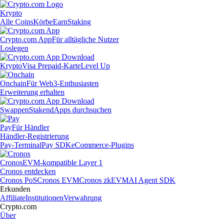
Krypto
Alle Coins
Körbe
Earn
Staking
Crypto.com App
Für alltägliche Nutzer
Loslegen
Krypto
Visa Prepaid-Karte
Level Up
Onchain
Für Web3-Enthusiasten
Erweiterung erhalten
Swappen
Staken
dApps durchsuchen
Pay
Für Händler
Händler-Registrierung
Pay-Terminal
Pay SDK
eCommerce-Plugins
Cronos
EVM-kompatible Layer 1
Cronos entdecken
Cronos PoS
Cronos EVM
Cronos zkEVM
AI Agent SDK
Erkunden
Affiliate
Institutionen
Verwahrung
Crypto.com
Über