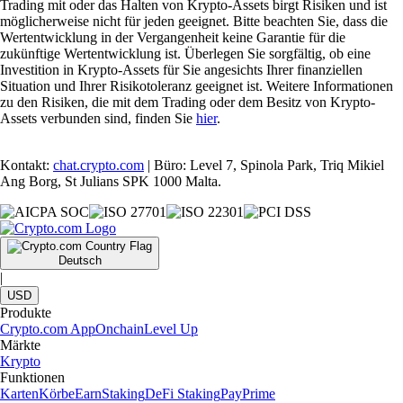
Trading mit oder das Halten von Krypto-Assets birgt Risiken und ist
möglicherweise nicht für jeden geeignet. Bitte beachten Sie, dass die
Wertentwicklung in der Vergangenheit keine Garantie für die
zukünftige Wertentwicklung ist. Überlegen Sie sorgfältig, ob eine
Investition in Krypto-Assets für Sie angesichts Ihrer finanziellen
Situation und Ihrer Risikotoleranz geeignet ist. Weitere Informationen
zu den Risiken, die mit dem Trading oder dem Besitz von Krypto-
Assets verbunden sind, finden Sie
hier
.
Kontakt:
chat.crypto.com
| Büro: Level 7, Spinola Park, Triq Mikiel
Ang Borg, St Julians SPK 1000 Malta.
Deutsch
|
USD
Produkte
Crypto.com App
Onchain
Level Up
Märkte
Krypto
Funktionen
Karten
Körbe
Earn
Staking
DeFi Staking
Pay
Prime