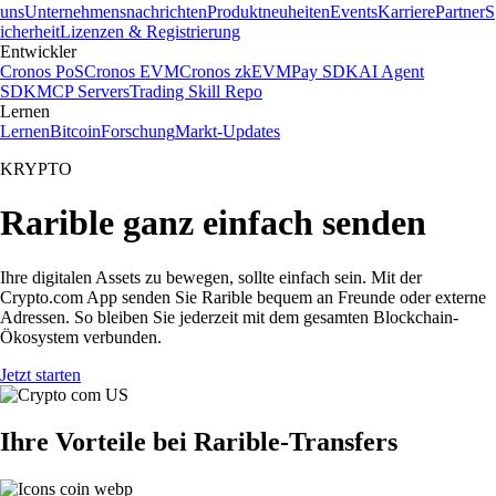
uns
Unternehmensnachrichten
Produktneuheiten
Events
Karriere
Partner
S
icherheit
Lizenzen & Registrierung
Entwickler
Cronos PoS
Cronos EVM
Cronos zkEVM
Pay SDK
AI Agent
SDK
MCP Servers
Trading Skill Repo
Lernen
Lernen
Bitcoin
Forschung
Markt-Updates
KRYPTO
Rarible ganz einfach senden
Ihre digitalen Assets zu bewegen, sollte einfach sein. Mit der
Crypto.com App senden Sie Rarible bequem an Freunde oder externe
Adressen. So bleiben Sie jederzeit mit dem gesamten Blockchain-
Ökosystem verbunden.
Jetzt starten
Ihre Vorteile bei Rarible-Transfers