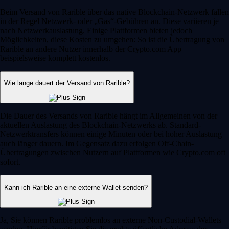
Beim Versand von Rarible über das native Blockchain-Netzwerk fallen
in der Regel Netzwerk- oder „Gas“-Gebühren an. Diese variieren je
nach Netzwerkauslastung. Einige Plattformen bieten jedoch
Möglichkeiten, diese Kosten zu umgehen: So ist die Übertragung von
Rarible an andere Nutzer innerhalb der Crypto.com App
beispielsweise komplett kostenlos.
Wie lange dauert der Versand von Rarible?
Die Dauer des Versands von Rarible hängt im Allgemeinen von der
aktuellen Auslastung des Blockchain-Netzwerks ab. Standard-
Netzwerktransfers können einige Minuten oder bei hoher Auslastung
auch länger dauern. Im Gegensatz dazu erfolgen Off-Chain-
Übertragungen zwischen Nutzern auf Plattformen wie Crypto.com oft
sofort.
Kann ich Rarible an eine externe Wallet senden?
Ja, Sie können Rarible problemlos an externe Non-Custodial-Wallets