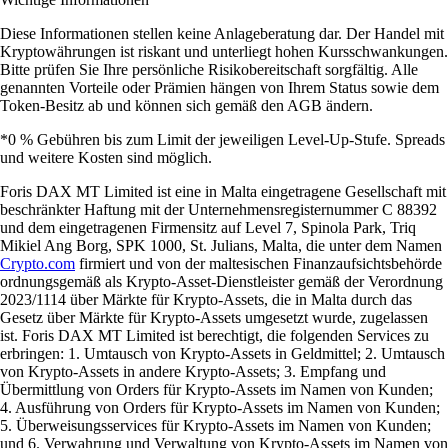
Diese Informationen stellen keine Anlageberatung dar. Der Handel mit
Kryptowährungen ist riskant und unterliegt hohen Kursschwankungen.
Bitte prüfen Sie Ihre persönliche Risikobereitschaft sorgfältig. Alle
genannten Vorteile oder Prämien hängen von Ihrem Status sowie dem
Token-Besitz ab und können sich gemäß den AGB ändern.
*0 % Gebühren bis zum Limit der jeweiligen Level-Up-Stufe. Spreads
und weitere Kosten sind möglich.
Foris DAX MT Limited ist eine in Malta eingetragene Gesellschaft mit
beschränkter Haftung mit der Unternehmensregisternummer C 88392
und dem eingetragenen Firmensitz auf Level 7, Spinola Park, Triq
Mikiel Ang Borg, SPK 1000, St. Julians, Malta, die unter dem Namen
Crypto.com
firmiert und von der maltesischen Finanzaufsichtsbehörde
ordnungsgemäß als Krypto-Asset-Dienstleister gemäß der Verordnung
2023/1114 über Märkte für Krypto-Assets, die in Malta durch das
Gesetz über Märkte für Krypto-Assets umgesetzt wurde, zugelassen
ist. Foris DAX MT Limited ist berechtigt, die folgenden Services zu
erbringen: 1. Umtausch von Krypto-Assets in Geldmittel; 2. Umtausch
von Krypto-Assets in andere Krypto-Assets; 3. Empfang und
Übermittlung von Orders für Krypto-Assets im Namen von Kunden;
4. Ausführung von Orders für Krypto-Assets im Namen von Kunden;
5. Überweisungsservices für Krypto-Assets im Namen von Kunden;
und 6. Verwahrung und Verwaltung von Krypto-Assets im Namen von