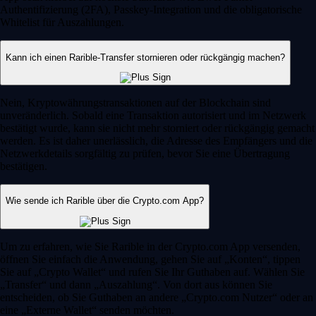
Authentifizierung (2FA), Passkey-Integration und die obligatorische
Whitelist für Auszahlungen.
Kann ich einen Rarible-Transfer stornieren oder rückgängig machen?
Nein, Kryptowährungstransaktionen auf der Blockchain sind
unveränderlich. Sobald eine Transaktion autorisiert und im Netzwerk
bestätigt wurde, kann sie nicht mehr storniert oder rückgängig gemacht
werden. Es ist daher unerlässlich, die Adresse des Empfängers und die
Netzwerkdetails sorgfältig zu prüfen, bevor Sie eine Übertragung
bestätigen.
Wie sende ich Rarible über die Crypto.com App?
Um zu erfahren, wie Sie Rarible in der Crypto.com App versenden,
öffnen Sie einfach die Anwendung, gehen Sie auf „Konten“, tippen
Sie auf „Crypto Wallet“ und rufen Sie Ihr Guthaben auf. Wählen Sie
„Transfer“ und dann „Auszahlung“. Von dort aus können Sie
entscheiden, ob Sie Guthaben an andere „Crypto.com Nutzer“ oder an
eine „Externe Wallet“ senden möchten.