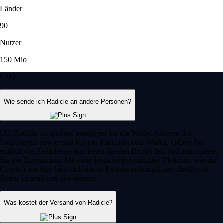
Länder
90
Nutzer
150 Mio
FAQ
Wie sende ich Radicle an andere Personen?
Um Radicle zu senden, benötigen Sie die Wallet-Adresse des
Empfängers sowie eine Krypto-Plattform oder Wallet. Geben Sie
einfach die Zieladresse ein, legen Sie den Betrag fest und autorisieren
Sie die Transaktion. Mit einer benutzerfreundlichen Plattform wie der
Crypto.com App lässt sich dieser Prozess unkompliziert direkt von
Ihrem Smartphone aus steuern.
Was kostet der Versand von Radicle?