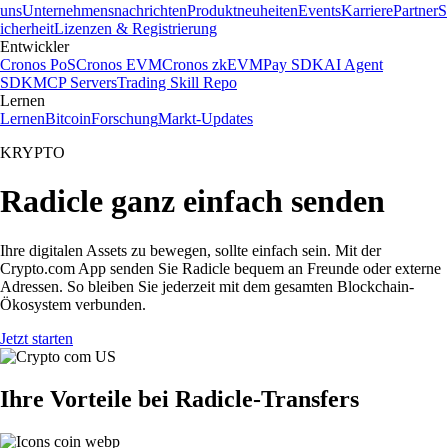
uns
Unternehmensnachrichten
Produktneuheiten
Events
Karriere
Partner
S
icherheit
Lizenzen & Registrierung
Entwickler
Cronos PoS
Cronos EVM
Cronos zkEVM
Pay SDK
AI Agent
SDK
MCP Servers
Trading Skill Repo
Lernen
Lernen
Bitcoin
Forschung
Markt-Updates
KRYPTO
Radicle ganz einfach senden
Ihre digitalen Assets zu bewegen, sollte einfach sein. Mit der
Crypto.com App senden Sie Radicle bequem an Freunde oder externe
Adressen. So bleiben Sie jederzeit mit dem gesamten Blockchain-
Ökosystem verbunden.
Jetzt starten
Ihre Vorteile bei Radicle-Transfers