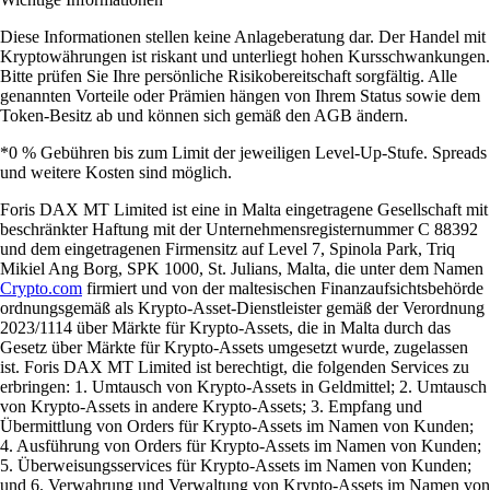
Diese Informationen stellen keine Anlageberatung dar. Der Handel mit
Kryptowährungen ist riskant und unterliegt hohen Kursschwankungen.
Bitte prüfen Sie Ihre persönliche Risikobereitschaft sorgfältig. Alle
genannten Vorteile oder Prämien hängen von Ihrem Status sowie dem
Token-Besitz ab und können sich gemäß den AGB ändern.
*0 % Gebühren bis zum Limit der jeweiligen Level-Up-Stufe. Spreads
und weitere Kosten sind möglich.
Foris DAX MT Limited ist eine in Malta eingetragene Gesellschaft mit
beschränkter Haftung mit der Unternehmensregisternummer C 88392
und dem eingetragenen Firmensitz auf Level 7, Spinola Park, Triq
Mikiel Ang Borg, SPK 1000, St. Julians, Malta, die unter dem Namen
Crypto.com
firmiert und von der maltesischen Finanzaufsichtsbehörde
ordnungsgemäß als Krypto-Asset-Dienstleister gemäß der Verordnung
2023/1114 über Märkte für Krypto-Assets, die in Malta durch das
Gesetz über Märkte für Krypto-Assets umgesetzt wurde, zugelassen
ist. Foris DAX MT Limited ist berechtigt, die folgenden Services zu
erbringen: 1. Umtausch von Krypto-Assets in Geldmittel; 2. Umtausch
von Krypto-Assets in andere Krypto-Assets; 3. Empfang und
Übermittlung von Orders für Krypto-Assets im Namen von Kunden;
4. Ausführung von Orders für Krypto-Assets im Namen von Kunden;
5. Überweisungsservices für Krypto-Assets im Namen von Kunden;
und 6. Verwahrung und Verwaltung von Krypto-Assets im Namen von