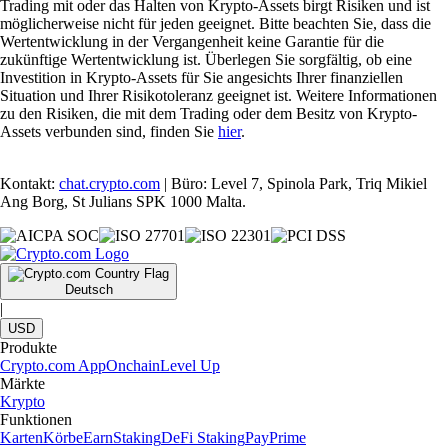
Trading mit oder das Halten von Krypto-Assets birgt Risiken und ist
möglicherweise nicht für jeden geeignet. Bitte beachten Sie, dass die
Wertentwicklung in der Vergangenheit keine Garantie für die
zukünftige Wertentwicklung ist. Überlegen Sie sorgfältig, ob eine
Investition in Krypto-Assets für Sie angesichts Ihrer finanziellen
Situation und Ihrer Risikotoleranz geeignet ist. Weitere Informationen
zu den Risiken, die mit dem Trading oder dem Besitz von Krypto-
Assets verbunden sind, finden Sie
hier
.
Kontakt:
chat.crypto.com
| Büro: Level 7, Spinola Park, Triq Mikiel
Ang Borg, St Julians SPK 1000 Malta.
Deutsch
|
USD
Produkte
Crypto.com App
Onchain
Level Up
Märkte
Krypto
Funktionen
Karten
Körbe
Earn
Staking
DeFi Staking
Pay
Prime