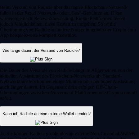
Beim Versand von Radicle über das native Blockchain-Netzwerk
fallen in der Regel Netzwerk- oder „Gas“-Gebühren an. Diese
variieren je nach Netzwerkauslastung. Einige Plattformen bieten
jedoch Möglichkeiten, diese Kosten zu umgehen: So ist die
Übertragung von Radicle an andere Nutzer innerhalb der Crypto.com
App beispielsweise komplett kostenlos.
Wie lange dauert der Versand von Radicle?
Die Dauer des Versands von Radicle hängt im Allgemeinen von der
aktuellen Auslastung des Blockchain-Netzwerks ab. Standard-
Netzwerktransfers können einige Minuten oder bei hoher Auslastung
auch länger dauern. Im Gegensatz dazu erfolgen Off-Chain-
Übertragungen zwischen Nutzern auf Plattformen wie Crypto.com oft
sofort.
Kann ich Radicle an eine externe Wallet senden?
Ja, Sie können Radicle problemlos an externe Non-Custodial-Wallets