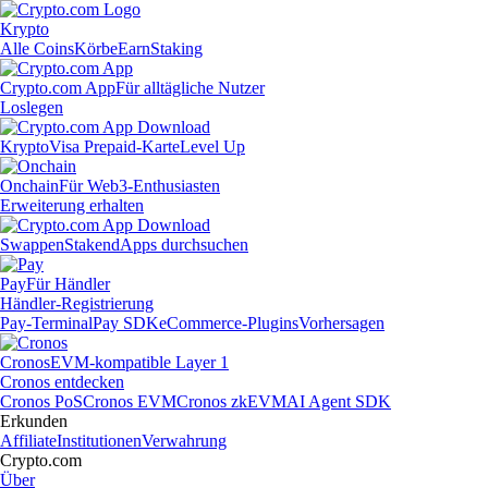
Krypto
Alle Coins
Körbe
Earn
Staking
Crypto.com App
Für alltägliche Nutzer
Loslegen
Krypto
Visa Prepaid-Karte
Level Up
Onchain
Für Web3-Enthusiasten
Erweiterung erhalten
Swappen
Staken
dApps durchsuchen
Pay
Für Händler
Händler-Registrierung
Pay-Terminal
Pay SDK
eCommerce-Plugins
Vorhersagen
Cronos
EVM-kompatible Layer 1
Cronos entdecken
Cronos PoS
Cronos EVM
Cronos zkEVM
AI Agent SDK
Erkunden
Affiliate
Institutionen
Verwahrung
Crypto.com
Über