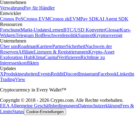
Unternehmen
Verwahrung
Pay für Händler
Entwickler
Cronos PoS
Cronos EVM
Cronos zkEVM
Pay SDK
AI Agent SDK
Ressourcen
Forschung
Markt-Updates
Lernen
BTC/USD Konverter
Glossar
Kurs-
Widgets
Telegram Bot
Beschwerdepolitik
Support
Kryptooversigt
Unternehmen
Über uns
Roadmap
Karriere
Partner
Sicherheit
Nachweis der
Reserven
Affiliate
Lizenzen & Registrierungen
Krypto-Asset
Exploration Hub
Klima
Capital
Verifizieren
Richtlinie zu
Interessenkonflikten
Updates
X
Produktneuheiten
Events
Reddit
Discord
Instagram
Facebook
Linkedin
TradingView
Cryptocurrency in Every Wallet™
Copyright © 2018 - 2026 Crypto.com. Alle Rechte vorbehalten.
EEA Allgemeine Geschäftsbedingungen
Datenschutzerklärung
Fees &
Limits
Status
Cookie-Einstellungen