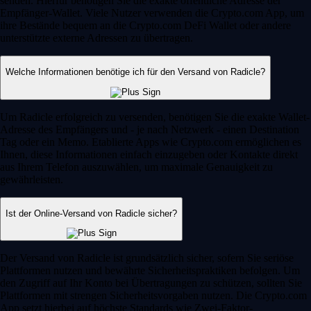
senden. Hierfür benötigen Sie die exakte öffentliche Adresse der
Empfänger-Wallet. Viele Nutzer verwenden die Crypto.com App, um
ihre Bestände bequem an die Crypto.com DeFi Wallet oder andere
unterstützte externe Adressen zu übertragen.
Welche Informationen benötige ich für den Versand von Radicle?
Um Radicle erfolgreich zu versenden, benötigen Sie die exakte Wallet-
Adresse des Empfängers und - je nach Netzwerk - einen Destination
Tag oder ein Memo. Etablierte Apps wie Crypto.com ermöglichen es
Ihnen, diese Informationen einfach einzugeben oder Kontakte direkt
aus Ihrem Telefon auszuwählen, um maximale Genauigkeit zu
gewährleisten.
Ist der Online-Versand von Radicle sicher?
Der Versand von Radicle ist grundsätzlich sicher, sofern Sie seriöse
Plattformen nutzen und bewährte Sicherheitspraktiken befolgen. Um
den Zugriff auf Ihr Konto bei Übertragungen zu schützen, sollten Sie
Plattformen mit strengen Sicherheitsvorgaben nutzen. Die Crypto.com
App setzt hierbei auf höchste Standards wie Zwei-Faktor-