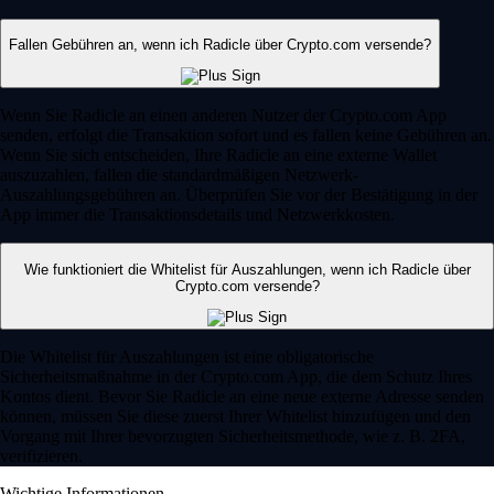
Fallen Gebühren an, wenn ich Radicle über Crypto.com versende?
Wenn Sie Radicle an einen anderen Nutzer der Crypto.com App
senden, erfolgt die Transaktion sofort und es fallen keine Gebühren an.
Wenn Sie sich entscheiden, Ihre Radicle an eine externe Wallet
auszuzahlen, fallen die standardmäßigen Netzwerk-
Auszahlungsgebühren an. Überprüfen Sie vor der Bestätigung in der
App immer die Transaktionsdetails und Netzwerkkosten.
Wie funktioniert die Whitelist für Auszahlungen, wenn ich Radicle über
Crypto.com versende?
Die Whitelist für Auszahlungen ist eine obligatorische
Sicherheitsmaßnahme in der Crypto.com App, die dem Schutz Ihres
Kontos dient. Bevor Sie Radicle an eine neue externe Adresse senden
können, müssen Sie diese zuerst Ihrer Whitelist hinzufügen und den
Vorgang mit Ihrer bevorzugten Sicherheitsmethode, wie z. B. 2FA,
verifizieren.
Wichtige Informationen