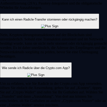
Authentifizierung (2FA), Passkey-Integration und die obligatorische
Whitelist für Auszahlungen.
Kann ich einen Radicle-Transfer stornieren oder rückgängig machen?
Nein, Kryptowährungstransaktionen auf der Blockchain sind
unveränderlich. Sobald eine Transaktion autorisiert und im Netzwerk
bestätigt wurde, kann sie nicht mehr storniert oder rückgängig gemacht
werden. Es ist daher unerlässlich, die Adresse des Empfängers und die
Netzwerkdetails sorgfältig zu prüfen, bevor Sie eine Übertragung
bestätigen.
Wie sende ich Radicle über die Crypto.com App?
Um zu erfahren, wie Sie Radicle in der Crypto.com App versenden,
öffnen Sie einfach die Anwendung, gehen Sie auf „Konten“, tippen
Sie auf „Crypto Wallet“ und rufen Sie Ihr Guthaben auf. Wählen Sie
„Transfer“ und dann „Auszahlung“. Von dort aus können Sie
entscheiden, ob Sie Guthaben an andere „Crypto.com Nutzer“ oder an
eine „Externe Wallet“ senden möchten.