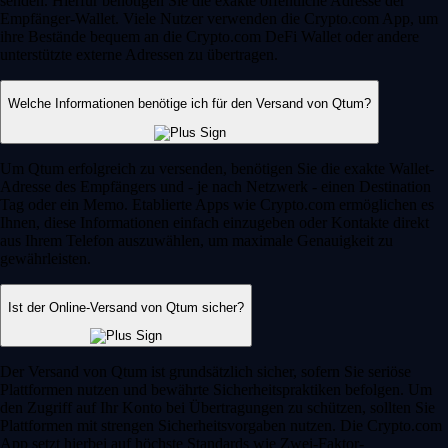
senden. Hierfür benötigen Sie die exakte öffentliche Adresse der
Empfänger-Wallet. Viele Nutzer verwenden die Crypto.com App, um
ihre Bestände bequem an die Crypto.com DeFi Wallet oder andere
unterstützte externe Adressen zu übertragen.
Welche Informationen benötige ich für den Versand von Qtum?
Um Qtum erfolgreich zu versenden, benötigen Sie die exakte Wallet-
Adresse des Empfängers und - je nach Netzwerk - einen Destination
Tag oder ein Memo. Etablierte Apps wie Crypto.com ermöglichen es
Ihnen, diese Informationen einfach einzugeben oder Kontakte direkt
aus Ihrem Telefon auszuwählen, um maximale Genauigkeit zu
gewährleisten.
Ist der Online-Versand von Qtum sicher?
Der Versand von Qtum ist grundsätzlich sicher, sofern Sie seriöse
Plattformen nutzen und bewährte Sicherheitspraktiken befolgen. Um
den Zugriff auf Ihr Konto bei Übertragungen zu schützen, sollten Sie
Plattformen mit strengen Sicherheitsvorgaben nutzen. Die Crypto.com
App setzt hierbei auf höchste Standards wie Zwei-Faktor-