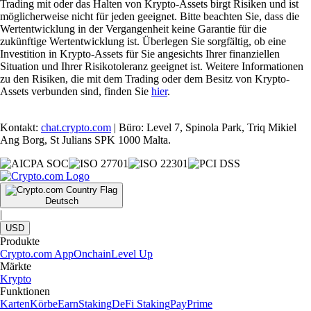
Trading mit oder das Halten von Krypto-Assets birgt Risiken und ist
möglicherweise nicht für jeden geeignet. Bitte beachten Sie, dass die
Wertentwicklung in der Vergangenheit keine Garantie für die
zukünftige Wertentwicklung ist. Überlegen Sie sorgfältig, ob eine
Investition in Krypto-Assets für Sie angesichts Ihrer finanziellen
Situation und Ihrer Risikotoleranz geeignet ist. Weitere Informationen
zu den Risiken, die mit dem Trading oder dem Besitz von Krypto-
Assets verbunden sind, finden Sie
hier
.
Kontakt:
chat.crypto.com
| Büro: Level 7, Spinola Park, Triq Mikiel
Ang Borg, St Julians SPK 1000 Malta.
Deutsch
|
USD
Produkte
Crypto.com App
Onchain
Level Up
Märkte
Krypto
Funktionen
Karten
Körbe
Earn
Staking
DeFi Staking
Pay
Prime