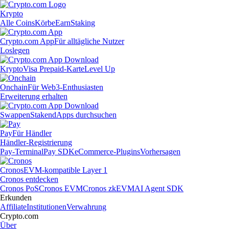
Krypto
Alle Coins
Körbe
Earn
Staking
Crypto.com App
Für alltägliche Nutzer
Loslegen
Krypto
Visa Prepaid-Karte
Level Up
Onchain
Für Web3-Enthusiasten
Erweiterung erhalten
Swappen
Staken
dApps durchsuchen
Pay
Für Händler
Händler-Registrierung
Pay-Terminal
Pay SDK
eCommerce-Plugins
Vorhersagen
Cronos
EVM-kompatible Layer 1
Cronos entdecken
Cronos PoS
Cronos EVM
Cronos zkEVM
AI Agent SDK
Erkunden
Affiliate
Institutionen
Verwahrung
Crypto.com
Über