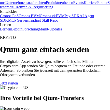
uns
Unternehmensnachrichten
Produktneuheiten
Events
Karriere
Partner
S
icherheit
Lizenzen & Registrierung
Entwickler
Cronos PoS
Cronos EVM
Cronos zkEVM
Pay SDK
AI Agent
SDK
MCP Servers
Trading Skill Repo
Lernen
Lernen
Bitcoin
Forschung
Markt-Updates
KRYPTO
Qtum ganz einfach senden
Ihre digitalen Assets zu bewegen, sollte einfach sein. Mit der
Crypto.com App senden Sie Qtum bequem an Freunde oder externe
Adressen. So bleiben Sie jederzeit mit dem gesamten Blockchain-
Ökosystem verbunden.
Jetzt starten
Ihre Vorteile bei Qtum-Transfers