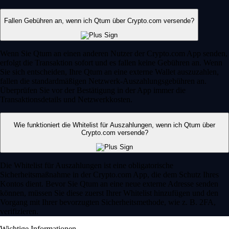
Fallen Gebühren an, wenn ich Qtum über Crypto.com versende?
Wenn Sie Qtum an einen anderen Nutzer der Crypto.com App senden,
erfolgt die Transaktion sofort und es fallen keine Gebühren an. Wenn
Sie sich entscheiden, Ihre Qtum an eine externe Wallet auszuzahlen,
fallen die standardmäßigen Netzwerk-Auszahlungsgebühren an.
Überprüfen Sie vor der Bestätigung in der App immer die
Transaktionsdetails und Netzwerkkosten.
Wie funktioniert die Whitelist für Auszahlungen, wenn ich Qtum über
Crypto.com versende?
Die Whitelist für Auszahlungen ist eine obligatorische
Sicherheitsmaßnahme in der Crypto.com App, die dem Schutz Ihres
Kontos dient. Bevor Sie Qtum an eine neue externe Adresse senden
können, müssen Sie diese zuerst Ihrer Whitelist hinzufügen und den
Vorgang mit Ihrer bevorzugten Sicherheitsmethode, wie z. B. 2FA,
verifizieren.
Wichtige Informationen