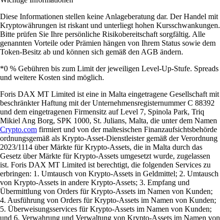
Diese Informationen stellen keine Anlageberatung dar. Der Handel mit
Kryptowährungen ist riskant und unterliegt hohen Kursschwankungen.
Bitte prüfen Sie Ihre persönliche Risikobereitschaft sorgfältig. Alle
genannten Vorteile oder Prämien hängen von Ihrem Status sowie dem
Token-Besitz ab und können sich gemäß den AGB ändern.
*0 % Gebühren bis zum Limit der jeweiligen Level-Up-Stufe. Spreads
und weitere Kosten sind möglich.
Foris DAX MT Limited ist eine in Malta eingetragene Gesellschaft mit
beschränkter Haftung mit der Unternehmensregisternummer C 88392
und dem eingetragenen Firmensitz auf Level 7, Spinola Park, Triq
Mikiel Ang Borg, SPK 1000, St. Julians, Malta, die unter dem Namen
Crypto.com
firmiert und von der maltesischen Finanzaufsichtsbehörde
ordnungsgemäß als Krypto-Asset-Dienstleister gemäß der Verordnung
2023/1114 über Märkte für Krypto-Assets, die in Malta durch das
Gesetz über Märkte für Krypto-Assets umgesetzt wurde, zugelassen
ist. Foris DAX MT Limited ist berechtigt, die folgenden Services zu
erbringen: 1. Umtausch von Krypto-Assets in Geldmittel; 2. Umtausch
von Krypto-Assets in andere Krypto-Assets; 3. Empfang und
Übermittlung von Orders für Krypto-Assets im Namen von Kunden;
4. Ausführung von Orders für Krypto-Assets im Namen von Kunden;
5. Überweisungsservices für Krypto-Assets im Namen von Kunden;
und 6. Verwahrung und Verwaltung von Krypto-Assets im Namen von