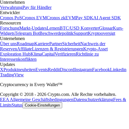
Unternehmen
Verwahrung
Pay für Händler
Entwickler
Cronos PoS
Cronos EVM
Cronos zkEVM
Pay SDK
AI Agent SDK
Ressourcen
Forschung
Markt-Updates
Lernen
BTC/USD Konverter
Glossar
Kurs-
Widgets
Telegram Bot
Beschwerdepolitik
Support
Kryptooversigt
Unternehmen
Über uns
Roadmap
Karriere
Partner
Sicherheit
Nachweis der
Reserven
Affiliate
Lizenzen & Registrierungen
Krypto-Asset
Exploration Hub
Klima
Capital
Verifizieren
Richtlinie zu
Interessenkonflikten
Updates
X
Produktneuheiten
Events
Reddit
Discord
Instagram
Facebook
Linkedin
TradingView
Cryptocurrency in Every Wallet™
Copyright © 2018 - 2026 Crypto.com. Alle Rechte vorbehalten.
EEA Allgemeine Geschäftsbedingungen
Datenschutzerklärung
Fees &
Limits
Status
Cookie-Einstellungen