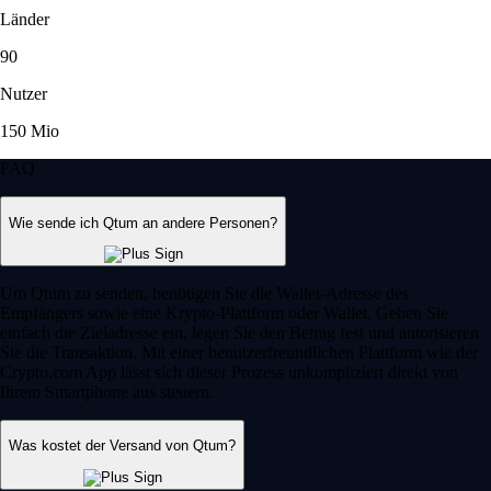
Länder
90
Nutzer
150 Mio
FAQ
Wie sende ich Qtum an andere Personen?
Um Qtum zu senden, benötigen Sie die Wallet-Adresse des
Empfängers sowie eine Krypto-Plattform oder Wallet. Geben Sie
einfach die Zieladresse ein, legen Sie den Betrag fest und autorisieren
Sie die Transaktion. Mit einer benutzerfreundlichen Plattform wie der
Crypto.com App lässt sich dieser Prozess unkompliziert direkt von
Ihrem Smartphone aus steuern.
Was kostet der Versand von Qtum?