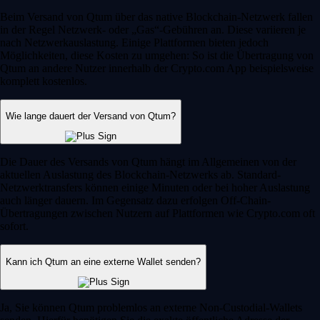
Beim Versand von Qtum über das native Blockchain-Netzwerk fallen
in der Regel Netzwerk- oder „Gas“-Gebühren an. Diese variieren je
nach Netzwerkauslastung. Einige Plattformen bieten jedoch
Möglichkeiten, diese Kosten zu umgehen: So ist die Übertragung von
Qtum an andere Nutzer innerhalb der Crypto.com App beispielsweise
komplett kostenlos.
Wie lange dauert der Versand von Qtum?
Die Dauer des Versands von Qtum hängt im Allgemeinen von der
aktuellen Auslastung des Blockchain-Netzwerks ab. Standard-
Netzwerktransfers können einige Minuten oder bei hoher Auslastung
auch länger dauern. Im Gegensatz dazu erfolgen Off-Chain-
Übertragungen zwischen Nutzern auf Plattformen wie Crypto.com oft
sofort.
Kann ich Qtum an eine externe Wallet senden?
Ja, Sie können Qtum problemlos an externe Non-Custodial-Wallets