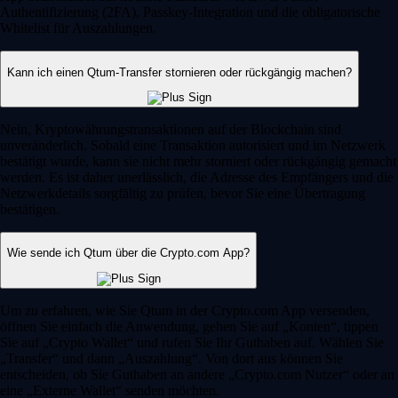
Authentifizierung (2FA), Passkey-Integration und die obligatorische
Whitelist für Auszahlungen.
Kann ich einen Qtum-Transfer stornieren oder rückgängig machen?
Nein, Kryptowährungstransaktionen auf der Blockchain sind
unveränderlich. Sobald eine Transaktion autorisiert und im Netzwerk
bestätigt wurde, kann sie nicht mehr storniert oder rückgängig gemacht
werden. Es ist daher unerlässlich, die Adresse des Empfängers und die
Netzwerkdetails sorgfältig zu prüfen, bevor Sie eine Übertragung
bestätigen.
Wie sende ich Qtum über die Crypto.com App?
Um zu erfahren, wie Sie Qtum in der Crypto.com App versenden,
öffnen Sie einfach die Anwendung, gehen Sie auf „Konten“, tippen
Sie auf „Crypto Wallet“ und rufen Sie Ihr Guthaben auf. Wählen Sie
„Transfer“ und dann „Auszahlung“. Von dort aus können Sie
entscheiden, ob Sie Guthaben an andere „Crypto.com Nutzer“ oder an
eine „Externe Wallet“ senden möchten.