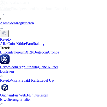
Märkte
Einzelpersonen
Unternehmen
Entdecken
/
Anmelden
Registrieren
Krypto
Alle Coins
Körbe
Earn
Staking
Trends
Bitcoin
Ethereum
XRP
Dogecoin
Cronos
Crypto.com App
Für alltägliche Nutzer
Loslegen
Krypto
Visa Prepaid-Karte
Level Up
Onchain
Für Web3-Enthusiasten
Erweiterung erhalten