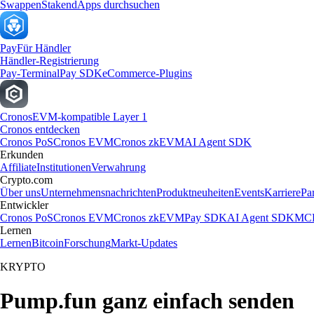
Swappen
Staken
dApps durchsuchen
Pay
Für Händler
Händler-Registrierung
Pay-Terminal
Pay SDK
eCommerce-Plugins
Cronos
EVM-kompatible Layer 1
Cronos entdecken
Cronos PoS
Cronos EVM
Cronos zkEVM
AI Agent SDK
Erkunden
Affiliate
Institutionen
Verwahrung
Crypto.com
Über uns
Unternehmensnachrichten
Produktneuheiten
Events
Karriere
Pa
Entwickler
Cronos PoS
Cronos EVM
Cronos zkEVM
Pay SDK
AI Agent SDK
MCP
Lernen
Lernen
Bitcoin
Forschung
Markt-Updates
KRYPTO
Pump.fun ganz einfach senden