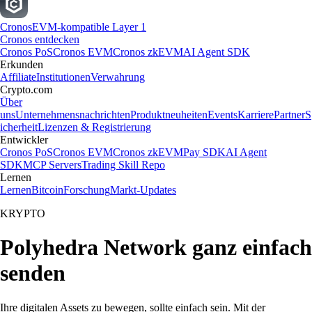
Cronos
EVM-kompatible Layer 1
Cronos entdecken
Cronos PoS
Cronos EVM
Cronos zkEVM
AI Agent SDK
Erkunden
Affiliate
Institutionen
Verwahrung
Crypto.com
Über
uns
Unternehmensnachrichten
Produktneuheiten
Events
Karriere
Partner
S
icherheit
Lizenzen & Registrierung
Entwickler
Cronos PoS
Cronos EVM
Cronos zkEVM
Pay SDK
AI Agent
SDK
MCP Servers
Trading Skill Repo
Lernen
Lernen
Bitcoin
Forschung
Markt-Updates
KRYPTO
Polyhedra Network ganz einfach
senden
Ihre digitalen Assets zu bewegen, sollte einfach sein. Mit der