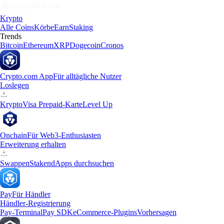
Krypto
Alle Coins
Körbe
Earn
Staking
Trends
Bitcoin
Ethereum
XRP
Dogecoin
Cronos
Crypto.com App
Für alltägliche Nutzer
Loslegen
Krypto
Visa Prepaid-Karte
Level Up
Onchain
Für Web3-Enthusiasten
Erweiterung erhalten
Swappen
Staken
dApps durchsuchen
Pay
Für Händler
Händler-Registrierung
Pay-Terminal
Pay SDK
eCommerce-Plugins
Vorhersagen