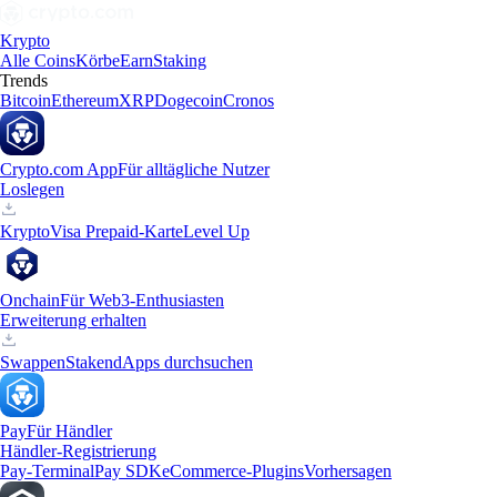
Krypto
Alle Coins
Körbe
Earn
Staking
Trends
Bitcoin
Ethereum
XRP
Dogecoin
Cronos
Crypto.com App
Für alltägliche Nutzer
Loslegen
Krypto
Visa Prepaid-Karte
Level Up
Onchain
Für Web3-Enthusiasten
Erweiterung erhalten
Swappen
Staken
dApps durchsuchen
Pay
Für Händler
Händler-Registrierung
Pay-Terminal
Pay SDK
eCommerce-Plugins
Vorhersagen