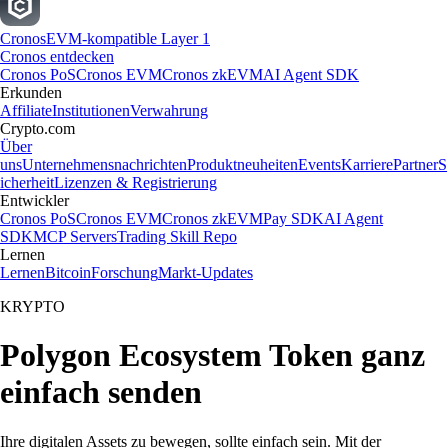
Cronos
EVM-kompatible Layer 1
Cronos entdecken
Cronos PoS
Cronos EVM
Cronos zkEVM
AI Agent SDK
Erkunden
Affiliate
Institutionen
Verwahrung
Crypto.com
Über
uns
Unternehmensnachrichten
Produktneuheiten
Events
Karriere
Partner
S
icherheit
Lizenzen & Registrierung
Entwickler
Cronos PoS
Cronos EVM
Cronos zkEVM
Pay SDK
AI Agent
SDK
MCP Servers
Trading Skill Repo
Lernen
Lernen
Bitcoin
Forschung
Markt-Updates
KRYPTO
Polygon Ecosystem Token ganz
einfach senden
Ihre digitalen Assets zu bewegen, sollte einfach sein. Mit der