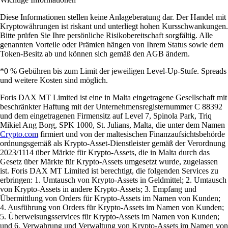
Diese Informationen stellen keine Anlageberatung dar. Der Handel mit
Kryptowährungen ist riskant und unterliegt hohen Kursschwankungen.
Bitte prüfen Sie Ihre persönliche Risikobereitschaft sorgfältig. Alle
genannten Vorteile oder Prämien hängen von Ihrem Status sowie dem
Token-Besitz ab und können sich gemäß den AGB ändern.
*0 % Gebühren bis zum Limit der jeweiligen Level-Up-Stufe. Spreads
und weitere Kosten sind möglich.
Foris DAX MT Limited ist eine in Malta eingetragene Gesellschaft mit
beschränkter Haftung mit der Unternehmensregisternummer C 88392
und dem eingetragenen Firmensitz auf Level 7, Spinola Park, Triq
Mikiel Ang Borg, SPK 1000, St. Julians, Malta, die unter dem Namen
Crypto.com
firmiert und von der maltesischen Finanzaufsichtsbehörde
ordnungsgemäß als Krypto-Asset-Dienstleister gemäß der Verordnung
2023/1114 über Märkte für Krypto-Assets, die in Malta durch das
Gesetz über Märkte für Krypto-Assets umgesetzt wurde, zugelassen
ist. Foris DAX MT Limited ist berechtigt, die folgenden Services zu
erbringen: 1. Umtausch von Krypto-Assets in Geldmittel; 2. Umtausch
von Krypto-Assets in andere Krypto-Assets; 3. Empfang und
Übermittlung von Orders für Krypto-Assets im Namen von Kunden;
4. Ausführung von Orders für Krypto-Assets im Namen von Kunden;
5. Überweisungsservices für Krypto-Assets im Namen von Kunden;
und 6. Verwahrung und Verwaltung von Krypto-Assets im Namen von