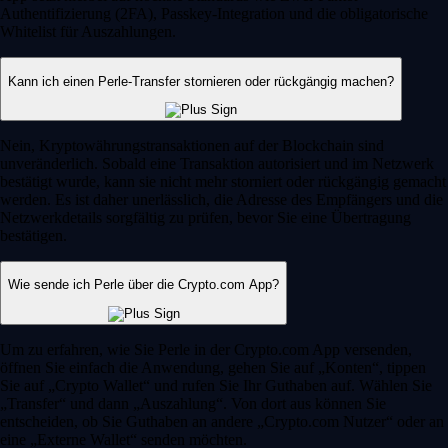
Authentifizierung (2FA), Passkey-Integration und die obligatorische
Whitelist für Auszahlungen.
Kann ich einen Perle-Transfer stornieren oder rückgängig machen?
Nein, Kryptowährungstransaktionen auf der Blockchain sind
unveränderlich. Sobald eine Transaktion autorisiert und im Netzwerk
bestätigt wurde, kann sie nicht mehr storniert oder rückgängig gemacht
werden. Es ist daher unerlässlich, die Adresse des Empfängers und die
Netzwerkdetails sorgfältig zu prüfen, bevor Sie eine Übertragung
bestätigen.
Wie sende ich Perle über die Crypto.com App?
Um zu erfahren, wie Sie Perle in der Crypto.com App versenden,
öffnen Sie einfach die Anwendung, gehen Sie auf „Konten“, tippen
Sie auf „Crypto Wallet“ und rufen Sie Ihr Guthaben auf. Wählen Sie
„Transfer“ und dann „Auszahlung“. Von dort aus können Sie
entscheiden, ob Sie Guthaben an andere „Crypto.com Nutzer“ oder an
eine „Externe Wallet“ senden möchten.