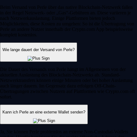
Beim Versand von Perle über das native Blockchain-Netzwerk fallen
in der Regel Netzwerk- oder „Gas“-Gebühren an. Diese variieren je
nach Netzwerkauslastung. Einige Plattformen bieten jedoch
Möglichkeiten, diese Kosten zu umgehen: So ist die Übertragung von
Perle an andere Nutzer innerhalb der Crypto.com App beispielsweise
komplett kostenlos.
Wie lange dauert der Versand von Perle?
Die Dauer des Versands von Perle hängt im Allgemeinen von der
aktuellen Auslastung des Blockchain-Netzwerks ab. Standard-
Netzwerktransfers können einige Minuten oder bei hoher Auslastung
auch länger dauern. Im Gegensatz dazu erfolgen Off-Chain-
Übertragungen zwischen Nutzern auf Plattformen wie Crypto.com oft
sofort.
Kann ich Perle an eine externe Wallet senden?
Ja, Sie können Perle problemlos an externe Non-Custodial-Wallets