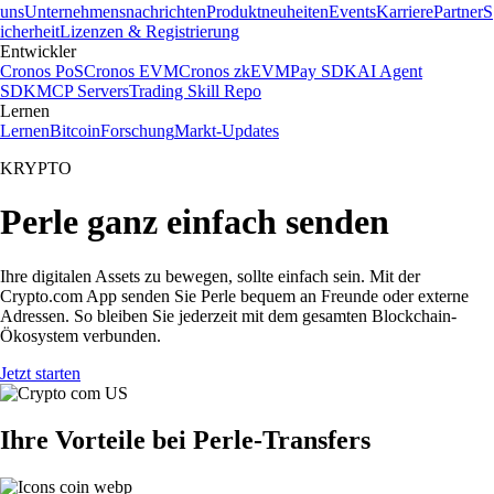
uns
Unternehmensnachrichten
Produktneuheiten
Events
Karriere
Partner
S
icherheit
Lizenzen & Registrierung
Entwickler
Cronos PoS
Cronos EVM
Cronos zkEVM
Pay SDK
AI Agent
SDK
MCP Servers
Trading Skill Repo
Lernen
Lernen
Bitcoin
Forschung
Markt-Updates
KRYPTO
Perle ganz einfach senden
Ihre digitalen Assets zu bewegen, sollte einfach sein. Mit der
Crypto.com App senden Sie Perle bequem an Freunde oder externe
Adressen. So bleiben Sie jederzeit mit dem gesamten Blockchain-
Ökosystem verbunden.
Jetzt starten
Ihre Vorteile bei Perle-Transfers