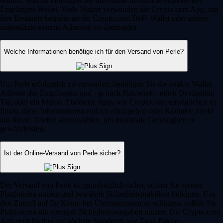
senden. Hierfür benötigen Sie die exakte öffentliche Adresse der
Empfänger-Wallet. Viele Nutzer verwenden die Crypto.com App, um
ihre Bestände bequem an die Crypto.com DeFi Wallet oder andere
unterstützte externe Adressen zu übertragen.
Welche Informationen benötige ich für den Versand von Perle?
Um Perle erfolgreich zu versenden, benötigen Sie die exakte Wallet-
Adresse des Empfängers und - je nach Netzwerk - einen Destination
Tag oder ein Memo. Etablierte Apps wie Crypto.com ermöglichen es
Ihnen, diese Informationen einfach einzugeben oder Kontakte direkt
aus Ihrem Telefon auszuwählen, um maximale Genauigkeit zu
gewährleisten.
Ist der Online-Versand von Perle sicher?
Der Versand von Perle ist grundsätzlich sicher, sofern Sie seriöse
Plattformen nutzen und bewährte Sicherheitspraktiken befolgen. Um
den Zugriff auf Ihr Konto bei Übertragungen zu schützen, sollten Sie
Plattformen mit strengen Sicherheitsvorgaben nutzen. Die Crypto.com
App setzt hierbei auf höchste Standards wie Zwei-Faktor-