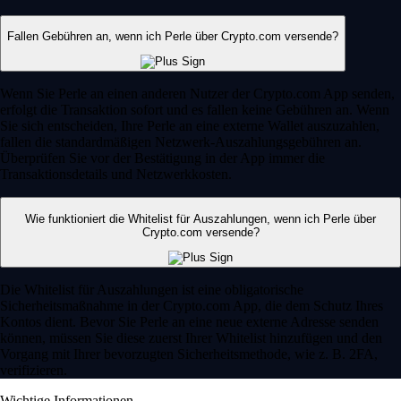
Fallen Gebühren an, wenn ich Perle über Crypto.com versende?
Wenn Sie Perle an einen anderen Nutzer der Crypto.com App senden,
erfolgt die Transaktion sofort und es fallen keine Gebühren an. Wenn
Sie sich entscheiden, Ihre Perle an eine externe Wallet auszuzahlen,
fallen die standardmäßigen Netzwerk-Auszahlungsgebühren an.
Überprüfen Sie vor der Bestätigung in der App immer die
Transaktionsdetails und Netzwerkkosten.
Wie funktioniert die Whitelist für Auszahlungen, wenn ich Perle über
Crypto.com versende?
Die Whitelist für Auszahlungen ist eine obligatorische
Sicherheitsmaßnahme in der Crypto.com App, die dem Schutz Ihres
Kontos dient. Bevor Sie Perle an eine neue externe Adresse senden
können, müssen Sie diese zuerst Ihrer Whitelist hinzufügen und den
Vorgang mit Ihrer bevorzugten Sicherheitsmethode, wie z. B. 2FA,
verifizieren.
Wichtige Informationen