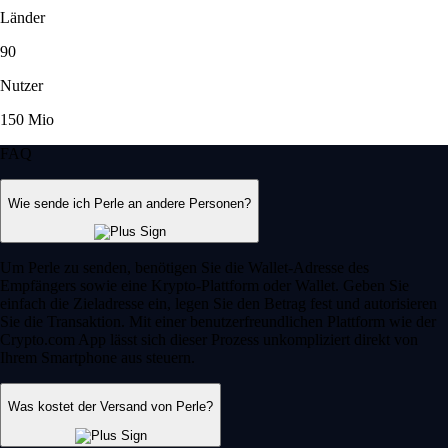
Länder
90
Nutzer
150 Mio
FAQ
Wie sende ich Perle an andere Personen?
Um Perle zu senden, benötigen Sie die Wallet-Adresse des
Empfängers sowie eine Krypto-Plattform oder Wallet. Geben Sie
einfach die Zieladresse ein, legen Sie den Betrag fest und autorisieren
Sie die Transaktion. Mit einer benutzerfreundlichen Plattform wie der
Crypto.com App lässt sich dieser Prozess unkompliziert direkt von
Ihrem Smartphone aus steuern.
Was kostet der Versand von Perle?