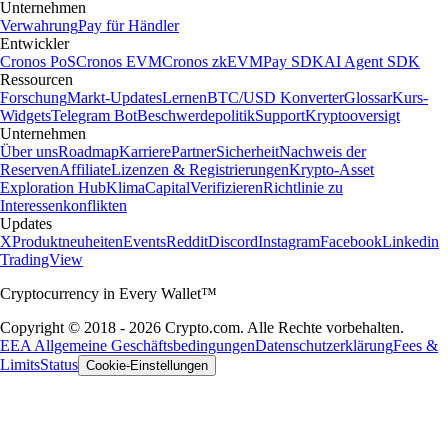
Unternehmen
Verwahrung
Pay für Händler
Entwickler
Cronos PoS
Cronos EVM
Cronos zkEVM
Pay SDK
AI Agent SDK
Ressourcen
Forschung
Markt-Updates
Lernen
BTC/USD Konverter
Glossar
Kurs-
Widgets
Telegram Bot
Beschwerdepolitik
Support
Kryptooversigt
Unternehmen
Über uns
Roadmap
Karriere
Partner
Sicherheit
Nachweis der
Reserven
Affiliate
Lizenzen & Registrierungen
Krypto-Asset
Exploration Hub
Klima
Capital
Verifizieren
Richtlinie zu
Interessenkonflikten
Updates
X
Produktneuheiten
Events
Reddit
Discord
Instagram
Facebook
Linkedin
TradingView
Cryptocurrency in Every Wallet™
Copyright © 2018 - 2026 Crypto.com. Alle Rechte vorbehalten.
EEA Allgemeine Geschäftsbedingungen
Datenschutzerklärung
Fees &
Limits
Status
Cookie-Einstellungen