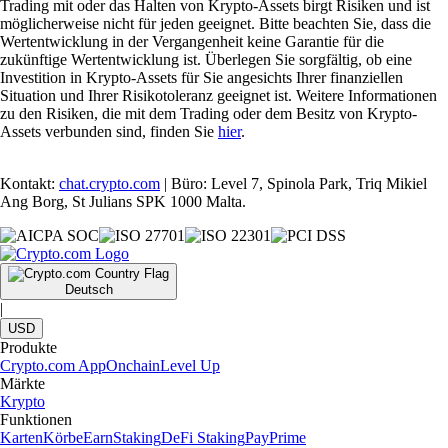
Trading mit oder das Halten von Krypto-Assets birgt Risiken und ist
möglicherweise nicht für jeden geeignet. Bitte beachten Sie, dass die
Wertentwicklung in der Vergangenheit keine Garantie für die
zukünftige Wertentwicklung ist. Überlegen Sie sorgfältig, ob eine
Investition in Krypto-Assets für Sie angesichts Ihrer finanziellen
Situation und Ihrer Risikotoleranz geeignet ist. Weitere Informationen
zu den Risiken, die mit dem Trading oder dem Besitz von Krypto-
Assets verbunden sind, finden Sie
hier
.
Kontakt:
chat.crypto.com
| Büro: Level 7, Spinola Park, Triq Mikiel
Ang Borg, St Julians SPK 1000 Malta.
Deutsch
|
USD
Produkte
Crypto.com App
Onchain
Level Up
Märkte
Krypto
Funktionen
Karten
Körbe
Earn
Staking
DeFi Staking
Pay
Prime