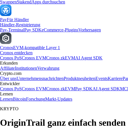
Swappen
Staken
dApps durchsuchen
Pay
Für Händler
Händler-Registrierung
Pay-Terminal
Pay SDK
eCommerce-Plugins
Vorhersagen
Cronos
EVM-kompatible Layer 1
Cronos entdecken
Cronos PoS
Cronos EVM
Cronos zkEVM
AI Agent SDK
Erkunden
Affiliate
Institutionen
Verwahrung
Crypto.com
Über uns
Unternehmensnachrichten
Produktneuheiten
Events
Karriere
Pa
Entwickler
Cronos PoS
Cronos EVM
Cronos zkEVM
Pay SDK
AI Agent SDK
MCP
Lernen
Lernen
Bitcoin
Forschung
Markt-Updates
KRYPTO
OriginTrail ganz einfach senden