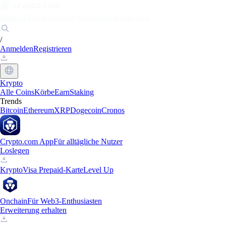
Märkte
Einzelpersonen
Unternehmen
Entdecken
/
Anmelden
Registrieren
Krypto
Alle Coins
Körbe
Earn
Staking
Trends
Bitcoin
Ethereum
XRP
Dogecoin
Cronos
Crypto.com App
Für alltägliche Nutzer
Loslegen
Krypto
Visa Prepaid-Karte
Level Up
Onchain
Für Web3-Enthusiasten
Erweiterung erhalten