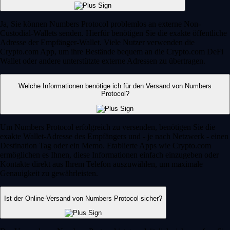
Ja, Sie können Numbers Protocol problemlos an externe Non-
Custodial-Wallets senden. Hierfür benötigen Sie die exakte öffentliche
Adresse der Empfänger-Wallet. Viele Nutzer verwenden die
Crypto.com App, um ihre Bestände bequem an die Crypto.com DeFi
Wallet oder andere unterstützte externe Adressen zu übertragen.
Welche Informationen benötige ich für den Versand von Numbers
Protocol?
Um Numbers Protocol erfolgreich zu versenden, benötigen Sie die
exakte Wallet-Adresse des Empfängers und - je nach Netzwerk - einen
Destination Tag oder ein Memo. Etablierte Apps wie Crypto.com
ermöglichen es Ihnen, diese Informationen einfach einzugeben oder
Kontakte direkt aus Ihrem Telefon auszuwählen, um maximale
Genauigkeit zu gewährleisten.
Ist der Online-Versand von Numbers Protocol sicher?