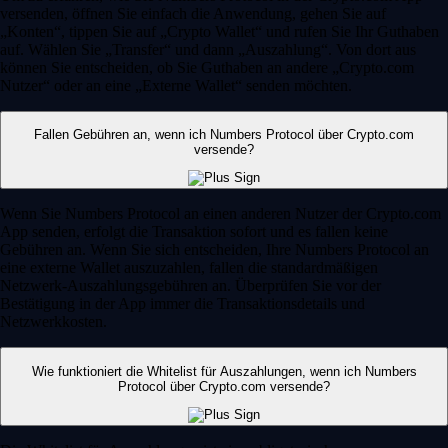
versenden, öffnen Sie einfach die Anwendung, gehen Sie auf
„Konten“, tippen Sie auf „Crypto Wallet“ und rufen Sie Ihr Guthaben
auf. Wählen Sie „Transfer“ und dann „Auszahlung“. Von dort aus
können Sie entscheiden, ob Sie Guthaben an andere „Crypto.com
Nutzer“ oder an eine „Externe Wallet“ senden möchten.
Fallen Gebühren an, wenn ich Numbers Protocol über Crypto.com
versende?
Wenn Sie Numbers Protocol an einen anderen Nutzer der Crypto.com
App senden, erfolgt die Transaktion sofort und es fallen keine
Gebühren an. Wenn Sie sich entscheiden, Ihre Numbers Protocol an
eine externe Wallet auszuzahlen, fallen die standardmäßigen
Netzwerk-Auszahlungsgebühren an. Überprüfen Sie vor der
Bestätigung in der App immer die Transaktionsdetails und
Netzwerkkosten.
Wie funktioniert die Whitelist für Auszahlungen, wenn ich Numbers
Protocol über Crypto.com versende?