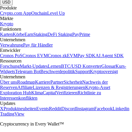
USD
Produkte
Crypto.com App
Onchain
Level Up
Märkte
Krypto
Funktionen
Karten
Körbe
Earn
Staking
DeFi Staking
Pay
Prime
Unternehmen
Verwahrung
Pay für Händler
Entwickler
Cronos PoS
Cronos EVM
Cronos zkEVM
Pay SDK
AI Agent SDK
Ressourcen
Forschung
Markt-Updates
Lernen
BTC/USD Konverter
Glossar
Kurs-
Widgets
Telegram Bot
Beschwerdepolitik
Support
Kryptooversigt
Unternehmen
Über uns
Roadmap
Karriere
Partner
Sicherheit
Nachweis der
Reserven
Affiliate
Lizenzen & Registrierungen
Krypto-Asset
Exploration Hub
Klima
Capital
Verifizieren
Richtlinie zu
Interessenkonflikten
Updates
X
Produktneuheiten
Events
Reddit
Discord
Instagram
Facebook
Linkedin
TradingView
Cryptocurrency in Every Wallet™