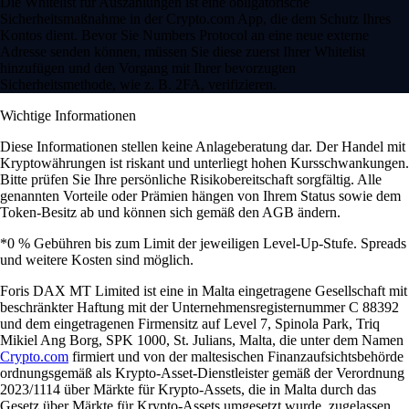
Die Whitelist für Auszahlungen ist eine obligatorische
Sicherheitsmaßnahme in der Crypto.com App, die dem Schutz Ihres
Kontos dient. Bevor Sie Numbers Protocol an eine neue externe
Adresse senden können, müssen Sie diese zuerst Ihrer Whitelist
hinzufügen und den Vorgang mit Ihrer bevorzugten
Sicherheitsmethode, wie z. B. 2FA, verifizieren.
Wichtige Informationen
Diese Informationen stellen keine Anlageberatung dar. Der Handel mit
Kryptowährungen ist riskant und unterliegt hohen Kursschwankungen.
Bitte prüfen Sie Ihre persönliche Risikobereitschaft sorgfältig. Alle
genannten Vorteile oder Prämien hängen von Ihrem Status sowie dem
Token-Besitz ab und können sich gemäß den AGB ändern.
*0 % Gebühren bis zum Limit der jeweiligen Level-Up-Stufe. Spreads
und weitere Kosten sind möglich.
Foris DAX MT Limited ist eine in Malta eingetragene Gesellschaft mit
beschränkter Haftung mit der Unternehmensregisternummer C 88392
und dem eingetragenen Firmensitz auf Level 7, Spinola Park, Triq
Mikiel Ang Borg, SPK 1000, St. Julians, Malta, die unter dem Namen
Crypto.com
firmiert und von der maltesischen Finanzaufsichtsbehörde
ordnungsgemäß als Krypto-Asset-Dienstleister gemäß der Verordnung
2023/1114 über Märkte für Krypto-Assets, die in Malta durch das
Gesetz über Märkte für Krypto-Assets umgesetzt wurde, zugelassen