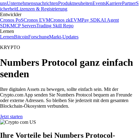
uns
Unternehmensnachrichten
Produktneuheiten
Events
Karriere
Partner
S
icherheit
Lizenzen & Registrierung
Entwickler
Cronos PoS
Cronos EVM
Cronos zkEVM
Pay SDK
AI Agent
SDK
MCP Servers
Trading Skill Repo
Lernen
Lernen
Bitcoin
Forschung
Markt-Updates
KRYPTO
Numbers Protocol ganz einfach
senden
Ihre digitalen Assets zu bewegen, sollte einfach sein. Mit der
Crypto.com App senden Sie Numbers Protocol bequem an Freunde
oder externe Adressen. So bleiben Sie jederzeit mit dem gesamten
Blockchain-Ökosystem verbunden.
Jetzt starten
Ihre Vorteile bei Numbers Protocol-