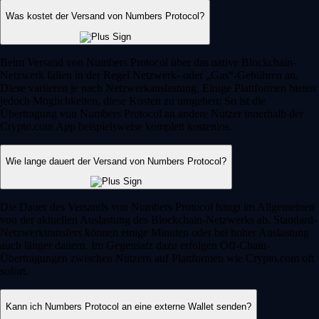
Was kostet der Versand von Numbers Protocol?
Beim Versand von Numbers Protocol über das native Blockchain-
Netzwerk fallen in der Regel Netzwerk- oder „Gas“-Gebühren an.
Diese variieren je nach Netzwerkauslastung. Einige Plattformen bieten
jedoch Möglichkeiten, diese Kosten zu umgehen: So ist die
Übertragung von Numbers Protocol an andere Nutzer innerhalb der
Crypto.com App beispielsweise komplett kostenlos.
Wie lange dauert der Versand von Numbers Protocol?
Die Dauer des Versands von Numbers Protocol hängt im Allgemeinen
von der aktuellen Auslastung des Blockchain-Netzwerks ab. Standard-
Netzwerktransfers können einige Minuten oder bei hoher Auslastung
auch länger dauern. Im Gegensatz dazu erfolgen Off-Chain-
Übertragungen zwischen Nutzern auf Plattformen wie Crypto.com oft
sofort.
Kann ich Numbers Protocol an eine externe Wallet senden?