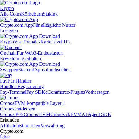
Krypto
Alle Coins
Körbe
Earn
Staking
Crypto.com App
Für alltägliche Nutzer
Loslegen
Krypto
Visa Prepaid-Karte
Level Up
Onchain
Für Web3-Enthusiasten
Erweiterung erhalten
Swappen
Staken
dApps durchsuchen
Pay
Für Händler
Händler-Registrierung
Pay-Terminal
Pay SDK
eCommerce-Plugins
Vorhersagen
Cronos
EVM-kompatible Layer 1
Cronos entdecken
Cronos PoS
Cronos EVM
Cronos zkEVM
AI Agent SDK
Erkunden
Affiliate
Institutionen
Verwahrung
Crypto.com
Über