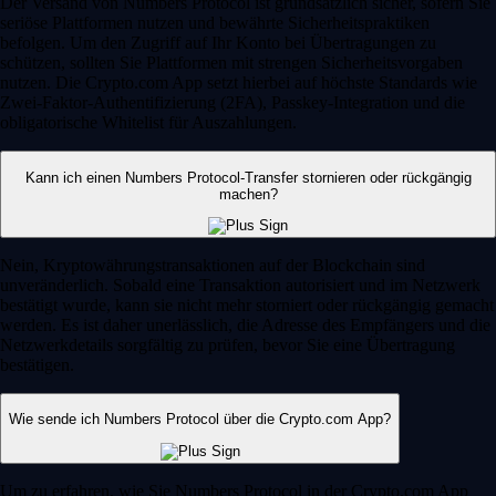
Der Versand von Numbers Protocol ist grundsätzlich sicher, sofern Sie
seriöse Plattformen nutzen und bewährte Sicherheitspraktiken
befolgen. Um den Zugriff auf Ihr Konto bei Übertragungen zu
schützen, sollten Sie Plattformen mit strengen Sicherheitsvorgaben
nutzen. Die Crypto.com App setzt hierbei auf höchste Standards wie
Zwei-Faktor-Authentifizierung (2FA), Passkey-Integration und die
obligatorische Whitelist für Auszahlungen.
Kann ich einen Numbers Protocol-Transfer stornieren oder rückgängig
machen?
Nein, Kryptowährungstransaktionen auf der Blockchain sind
unveränderlich. Sobald eine Transaktion autorisiert und im Netzwerk
bestätigt wurde, kann sie nicht mehr storniert oder rückgängig gemacht
werden. Es ist daher unerlässlich, die Adresse des Empfängers und die
Netzwerkdetails sorgfältig zu prüfen, bevor Sie eine Übertragung
bestätigen.
Wie sende ich Numbers Protocol über die Crypto.com App?
Um zu erfahren, wie Sie Numbers Protocol in der Crypto.com App