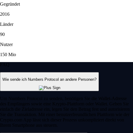
Gegründet
2016
Länder
90
Nutzer
150 Mio
FAQ
Wie sende ich Numbers Protocol an andere Personen?
Um Numbers Protocol zu senden, benötigen Sie die Wallet-Adresse
des Empfängers sowie eine Krypto-Plattform oder Wallet. Geben Sie
einfach die Zieladresse ein, legen Sie den Betrag fest und autorisieren
Sie die Transaktion. Mit einer benutzerfreundlichen Plattform wie der
Crypto.com App lässt sich dieser Prozess unkompliziert direkt von
Ihrem Smartphone aus steuern.