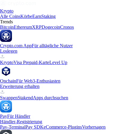
Krypto
Alle Coins
Körbe
Earn
Staking
Trends
Bitcoin
Ethereum
XRP
Dogecoin
Cronos
Crypto.com App
Für alltägliche Nutzer
Loslegen
Krypto
Visa Prepaid-Karte
Level Up
Onchain
Für Web3-Enthusiasten
Erweiterung erhalten
Swappen
Staken
dApps durchsuchen
Pay
Für Händler
Händler-Registrierung
Pay-Terminal
Pay SDK
eCommerce-Plugins
Vorhersagen