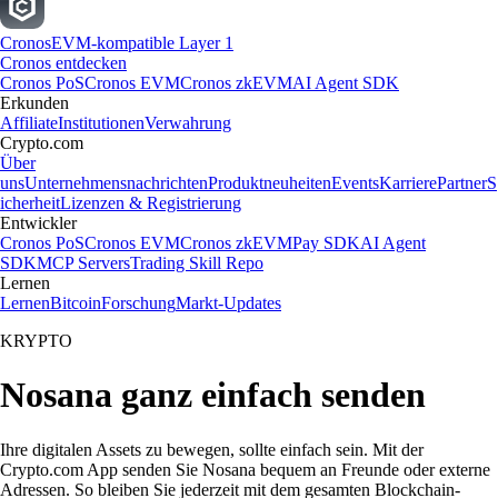
Cronos
EVM-kompatible Layer 1
Cronos entdecken
Cronos PoS
Cronos EVM
Cronos zkEVM
AI Agent SDK
Erkunden
Affiliate
Institutionen
Verwahrung
Crypto.com
Über
uns
Unternehmensnachrichten
Produktneuheiten
Events
Karriere
Partner
S
icherheit
Lizenzen & Registrierung
Entwickler
Cronos PoS
Cronos EVM
Cronos zkEVM
Pay SDK
AI Agent
SDK
MCP Servers
Trading Skill Repo
Lernen
Lernen
Bitcoin
Forschung
Markt-Updates
KRYPTO
Nosana ganz einfach senden
Ihre digitalen Assets zu bewegen, sollte einfach sein. Mit der
Crypto.com App senden Sie Nosana bequem an Freunde oder externe
Adressen. So bleiben Sie jederzeit mit dem gesamten Blockchain-