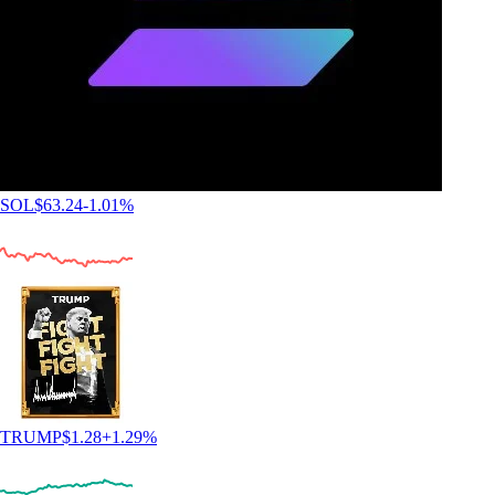
SOL
$
63.24
-1.01
%
TRUMP
$
1.28
+
1.29
%