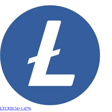
LTC
$
39.54
+
1.47
%