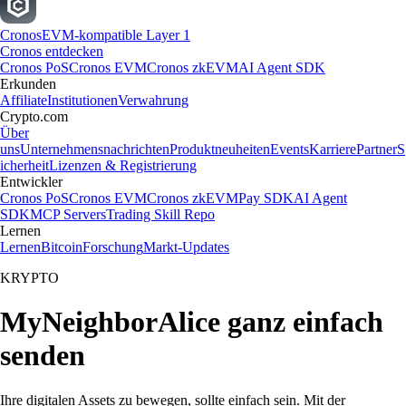
Cronos
EVM-kompatible Layer 1
Cronos entdecken
Cronos PoS
Cronos EVM
Cronos zkEVM
AI Agent SDK
Erkunden
Affiliate
Institutionen
Verwahrung
Crypto.com
Über
uns
Unternehmensnachrichten
Produktneuheiten
Events
Karriere
Partner
S
icherheit
Lizenzen & Registrierung
Entwickler
Cronos PoS
Cronos EVM
Cronos zkEVM
Pay SDK
AI Agent
SDK
MCP Servers
Trading Skill Repo
Lernen
Lernen
Bitcoin
Forschung
Markt-Updates
KRYPTO
MyNeighborAlice ganz einfach
senden
Ihre digitalen Assets zu bewegen, sollte einfach sein. Mit der