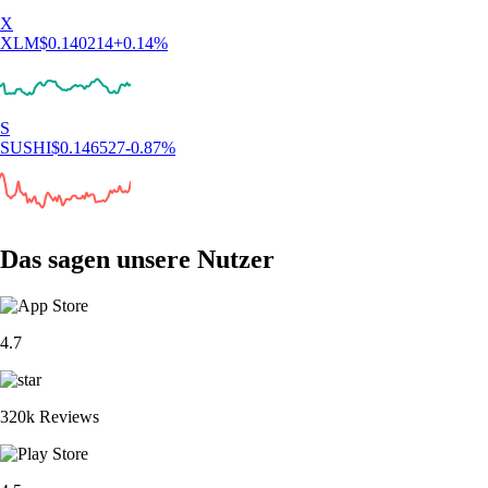
X
XLM
$
0.140214
+
0.14
%
S
SUSHI
$
0.146527
-0.87
%
Das sagen unsere Nutzer
4.7
320k Reviews