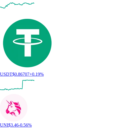
USDT
$
0.86707
+
0.19
%
UNI
$
3.46
-0.56
%