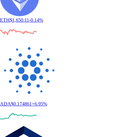
ETH
$
1,650.11
-0.14
%
ADA
$
0.174861
+
6.95
%