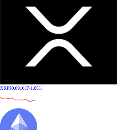
XRP
$
0.891687
-1.85
%