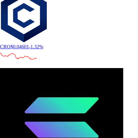
CRO
$
0.04601
-1.32
%