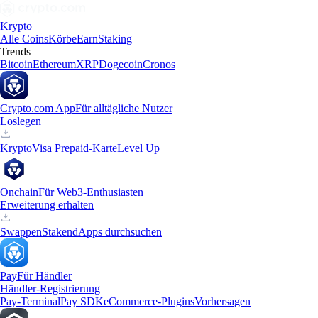
Krypto
Alle Coins
Körbe
Earn
Staking
Trends
Bitcoin
Ethereum
XRP
Dogecoin
Cronos
Crypto.com App
Für alltägliche Nutzer
Loslegen
Krypto
Visa Prepaid-Karte
Level Up
Onchain
Für Web3-Enthusiasten
Erweiterung erhalten
Swappen
Staken
dApps durchsuchen
Pay
Für Händler
Händler-Registrierung
Pay-Terminal
Pay SDK
eCommerce-Plugins
Vorhersagen