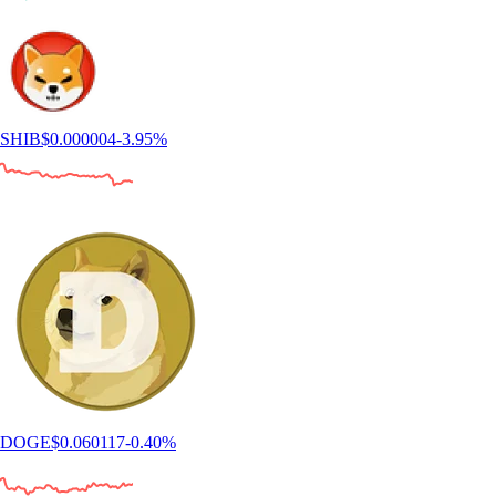
SHIB
$
0.000004
-3.95
%
DOGE
$
0.060117
-0.40
%