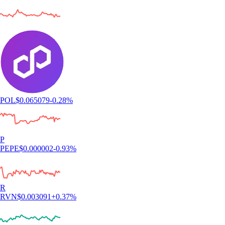
POL
$
0.065079
-0.28
%
P
PEPE
$
0.000002
-0.93
%
R
RVN
$
0.003091
+
0.37
%