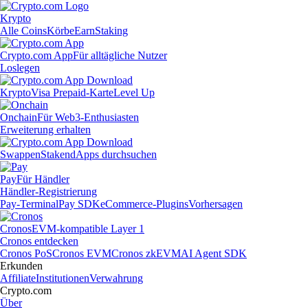
Krypto
Alle Coins
Körbe
Earn
Staking
Crypto.com App
Für alltägliche Nutzer
Loslegen
Krypto
Visa Prepaid-Karte
Level Up
Onchain
Für Web3-Enthusiasten
Erweiterung erhalten
Swappen
Staken
dApps durchsuchen
Pay
Für Händler
Händler-Registrierung
Pay-Terminal
Pay SDK
eCommerce-Plugins
Vorhersagen
Cronos
EVM-kompatible Layer 1
Cronos entdecken
Cronos PoS
Cronos EVM
Cronos zkEVM
AI Agent SDK
Erkunden
Affiliate
Institutionen
Verwahrung
Crypto.com
Über