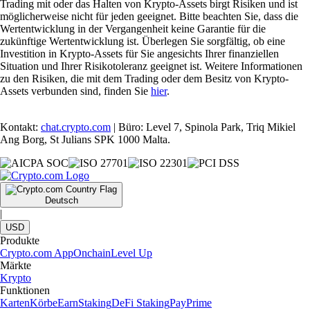
Trading mit oder das Halten von Krypto-Assets birgt Risiken und ist
möglicherweise nicht für jeden geeignet. Bitte beachten Sie, dass die
Wertentwicklung in der Vergangenheit keine Garantie für die
zukünftige Wertentwicklung ist. Überlegen Sie sorgfältig, ob eine
Investition in Krypto-Assets für Sie angesichts Ihrer finanziellen
Situation und Ihrer Risikotoleranz geeignet ist. Weitere Informationen
zu den Risiken, die mit dem Trading oder dem Besitz von Krypto-
Assets verbunden sind, finden Sie
hier
.
Kontakt:
chat.crypto.com
| Büro: Level 7, Spinola Park, Triq Mikiel
Ang Borg, St Julians SPK 1000 Malta.
Deutsch
|
USD
Produkte
Crypto.com App
Onchain
Level Up
Märkte
Krypto
Funktionen
Karten
Körbe
Earn
Staking
DeFi Staking
Pay
Prime