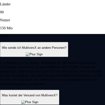
Länder
90
Nutzer
150 Mio
FAQ
Wie sende ich MultiversX an andere Personen?
Um MultiversX zu senden, benötigen Sie die Wallet-Adresse des
Empfängers sowie eine Krypto-Plattform oder Wallet. Geben Sie
einfach die Zieladresse ein, legen Sie den Betrag fest und autorisieren
Sie die Transaktion. Mit einer benutzerfreundlichen Plattform wie der
Crypto.com App lässt sich dieser Prozess unkompliziert direkt von
Ihrem Smartphone aus steuern.
Was kostet der Versand von MultiversX?