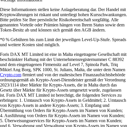
Diese Informationen stellen keine Anlageberatung dar. Der Handel mit
Kryptowährungen ist riskant und unterliegt hohen Kursschwankungen.
Bitte prüfen Sie Ihre persönliche Risikobereitschaft sorgfältig. Alle
genannten Vorteile oder Prämien hängen von Ihrem Status sowie dem
Token-Besitz ab und können sich gemäß den AGB ändern.
*0 % Gebühren bis zum Limit der jeweiligen Level-Up-Stufe. Spreads
und weitere Kosten sind möglich.
Foris DAX MT Limited ist eine in Malta eingetragene Gesellschaft mit
beschränkter Haftung mit der Unternehmensregisternummer C 88392
und dem eingetragenen Firmensitz auf Level 7, Spinola Park, Triq
Mikiel Ang Borg, SPK 1000, St. Julians, Malta, die unter dem Namen
Crypto.com
firmiert und von der maltesischen Finanzaufsichtsbehörde
ordnungsgemäß als Krypto-Asset-Dienstleister gemäß der Verordnung
2023/1114 über Märkte für Krypto-Assets, die in Malta durch das
Gesetz über Märkte für Krypto-Assets umgesetzt wurde, zugelassen
ist. Foris DAX MT Limited ist berechtigt, die folgenden Services zu
erbringen: 1. Umtausch von Krypto-Assets in Geldmittel; 2. Umtausch
von Krypto-Assets in andere Krypto-Assets; 3. Empfang und
Übermittlung von Orders für Krypto-Assets im Namen von Kunden;
4. Ausführung von Orders für Krypto-Assets im Namen von Kunden;
5. Überweisungsservices für Krypto-Assets im Namen von Kunden;
und 6. Verwahrung und Verwaltung von Krypto-Assets im Namen von