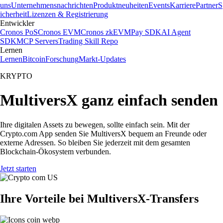
uns
Unternehmensnachrichten
Produktneuheiten
Events
Karriere
Partner
S
icherheit
Lizenzen & Registrierung
Entwickler
Cronos PoS
Cronos EVM
Cronos zkEVM
Pay SDK
AI Agent
SDK
MCP Servers
Trading Skill Repo
Lernen
Lernen
Bitcoin
Forschung
Markt-Updates
KRYPTO
MultiversX ganz einfach senden
Ihre digitalen Assets zu bewegen, sollte einfach sein. Mit der
Crypto.com App senden Sie MultiversX bequem an Freunde oder
externe Adressen. So bleiben Sie jederzeit mit dem gesamten
Blockchain-Ökosystem verbunden.
Jetzt starten
Ihre Vorteile bei MultiversX-Transfers