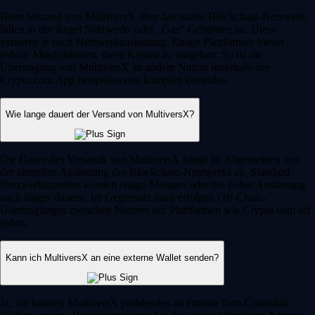
Beim Versand von MultiversX über das native Blockchain-Netzwerk
fallen in der Regel Netzwerk- oder „Gas“-Gebühren an. Diese
variieren je nach Netzwerkauslastung. Einige Plattformen bieten
jedoch Möglichkeiten, diese Kosten zu umgehen: So ist die
Übertragung von MultiversX an andere Nutzer innerhalb der
Crypto.com App beispielsweise komplett kostenlos.
Wie lange dauert der Versand von MultiversX?
Die Dauer des Versands von MultiversX hängt im Allgemeinen von
der aktuellen Auslastung des Blockchain-Netzwerks ab. Standard-
Netzwerktransfers können einige Minuten oder bei hoher Auslastung
auch länger dauern. Im Gegensatz dazu erfolgen Off-Chain-
Übertragungen zwischen Nutzern auf Plattformen wie Crypto.com oft
sofort.
Kann ich MultiversX an eine externe Wallet senden?
Ja, Sie können MultiversX problemlos an externe Non-Custodial-