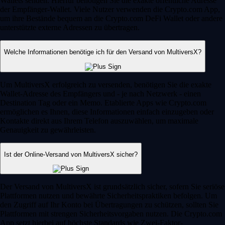
Wallets senden. Hierfür benötigen Sie die exakte öffentliche Adresse
der Empfänger-Wallet. Viele Nutzer verwenden die Crypto.com App,
um ihre Bestände bequem an die Crypto.com DeFi Wallet oder andere
unterstützte externe Adressen zu übertragen.
Welche Informationen benötige ich für den Versand von MultiversX?
Um MultiversX erfolgreich zu versenden, benötigen Sie die exakte
Wallet-Adresse des Empfängers und - je nach Netzwerk - einen
Destination Tag oder ein Memo. Etablierte Apps wie Crypto.com
ermöglichen es Ihnen, diese Informationen einfach einzugeben oder
Kontakte direkt aus Ihrem Telefon auszuwählen, um maximale
Genauigkeit zu gewährleisten.
Ist der Online-Versand von MultiversX sicher?
Der Versand von MultiversX ist grundsätzlich sicher, sofern Sie seriöse
Plattformen nutzen und bewährte Sicherheitspraktiken befolgen. Um
den Zugriff auf Ihr Konto bei Übertragungen zu schützen, sollten Sie
Plattformen mit strengen Sicherheitsvorgaben nutzen. Die Crypto.com
App setzt hierbei auf höchste Standards wie Zwei-Faktor-