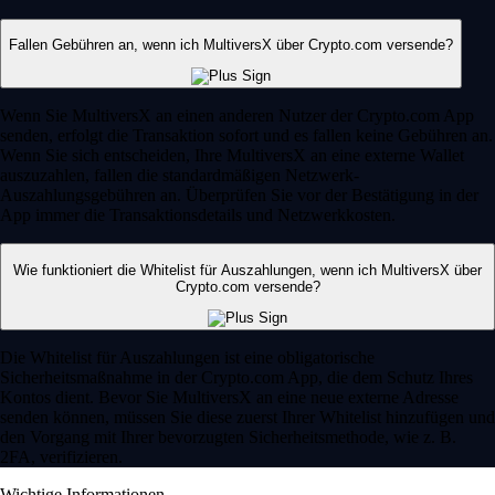
Fallen Gebühren an, wenn ich MultiversX über Crypto.com versende?
Wenn Sie MultiversX an einen anderen Nutzer der Crypto.com App
senden, erfolgt die Transaktion sofort und es fallen keine Gebühren an.
Wenn Sie sich entscheiden, Ihre MultiversX an eine externe Wallet
auszuzahlen, fallen die standardmäßigen Netzwerk-
Auszahlungsgebühren an. Überprüfen Sie vor der Bestätigung in der
App immer die Transaktionsdetails und Netzwerkkosten.
Wie funktioniert die Whitelist für Auszahlungen, wenn ich MultiversX über
Crypto.com versende?
Die Whitelist für Auszahlungen ist eine obligatorische
Sicherheitsmaßnahme in der Crypto.com App, die dem Schutz Ihres
Kontos dient. Bevor Sie MultiversX an eine neue externe Adresse
senden können, müssen Sie diese zuerst Ihrer Whitelist hinzufügen und
den Vorgang mit Ihrer bevorzugten Sicherheitsmethode, wie z. B.
2FA, verifizieren.
Wichtige Informationen