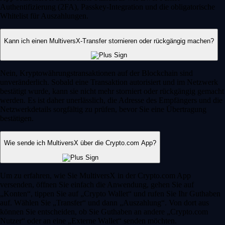
Authentifizierung (2FA), Passkey-Integration und die obligatorische
Whitelist für Auszahlungen.
Kann ich einen MultiversX-Transfer stornieren oder rückgängig machen?
Nein, Kryptowährungstransaktionen auf der Blockchain sind
unveränderlich. Sobald eine Transaktion autorisiert und im Netzwerk
bestätigt wurde, kann sie nicht mehr storniert oder rückgängig gemacht
werden. Es ist daher unerlässlich, die Adresse des Empfängers und die
Netzwerkdetails sorgfältig zu prüfen, bevor Sie eine Übertragung
bestätigen.
Wie sende ich MultiversX über die Crypto.com App?
Um zu erfahren, wie Sie MultiversX in der Crypto.com App
versenden, öffnen Sie einfach die Anwendung, gehen Sie auf
„Konten“, tippen Sie auf „Crypto Wallet“ und rufen Sie Ihr Guthaben
auf. Wählen Sie „Transfer“ und dann „Auszahlung“. Von dort aus
können Sie entscheiden, ob Sie Guthaben an andere „Crypto.com
Nutzer“ oder an eine „Externe Wallet“ senden möchten.