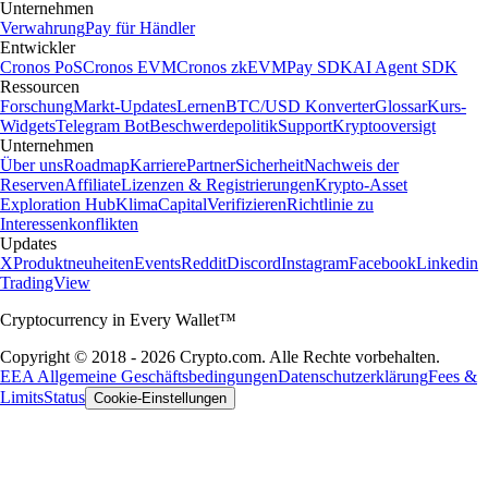
Unternehmen
Verwahrung
Pay für Händler
Entwickler
Cronos PoS
Cronos EVM
Cronos zkEVM
Pay SDK
AI Agent SDK
Ressourcen
Forschung
Markt-Updates
Lernen
BTC/USD Konverter
Glossar
Kurs-
Widgets
Telegram Bot
Beschwerdepolitik
Support
Kryptooversigt
Unternehmen
Über uns
Roadmap
Karriere
Partner
Sicherheit
Nachweis der
Reserven
Affiliate
Lizenzen & Registrierungen
Krypto-Asset
Exploration Hub
Klima
Capital
Verifizieren
Richtlinie zu
Interessenkonflikten
Updates
X
Produktneuheiten
Events
Reddit
Discord
Instagram
Facebook
Linkedin
TradingView
Cryptocurrency in Every Wallet™
Copyright © 2018 - 2026 Crypto.com. Alle Rechte vorbehalten.
EEA Allgemeine Geschäftsbedingungen
Datenschutzerklärung
Fees &
Limits
Status
Cookie-Einstellungen