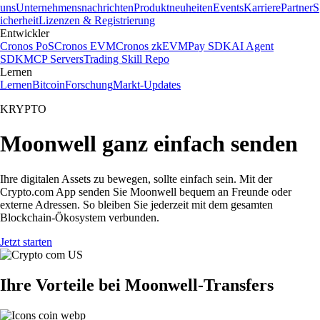
uns
Unternehmensnachrichten
Produktneuheiten
Events
Karriere
Partner
S
icherheit
Lizenzen & Registrierung
Entwickler
Cronos PoS
Cronos EVM
Cronos zkEVM
Pay SDK
AI Agent
SDK
MCP Servers
Trading Skill Repo
Lernen
Lernen
Bitcoin
Forschung
Markt-Updates
KRYPTO
Moonwell ganz einfach senden
Ihre digitalen Assets zu bewegen, sollte einfach sein. Mit der
Crypto.com App senden Sie Moonwell bequem an Freunde oder
externe Adressen. So bleiben Sie jederzeit mit dem gesamten
Blockchain-Ökosystem verbunden.
Jetzt starten
Ihre Vorteile bei Moonwell-Transfers