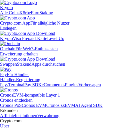
Krypto
Alle Coins
Körbe
Earn
Staking
Crypto.com App
Für alltägliche Nutzer
Loslegen
Krypto
Visa Prepaid-Karte
Level Up
Onchain
Für Web3-Enthusiasten
Erweiterung erhalten
Swappen
Staken
dApps durchsuchen
Pay
Für Händler
Händler-Registrierung
Pay-Terminal
Pay SDK
eCommerce-Plugins
Vorhersagen
Cronos
EVM-kompatible Layer 1
Cronos entdecken
Cronos PoS
Cronos EVM
Cronos zkEVM
AI Agent SDK
Erkunden
Affiliate
Institutionen
Verwahrung
Crypto.com
Über