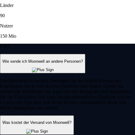
Länder
90
Nutzer
150 Mio
FAQ
Wie sende ich Moonwell an andere Personen?
Um Moonwell zu senden, benötigen Sie die Wallet-Adresse des
Empfängers sowie eine Krypto-Plattform oder Wallet. Geben Sie
einfach die Zieladresse ein, legen Sie den Betrag fest und autorisieren
Sie die Transaktion. Mit einer benutzerfreundlichen Plattform wie der
Crypto.com App lässt sich dieser Prozess unkompliziert direkt von
Ihrem Smartphone aus steuern.
Was kostet der Versand von Moonwell?