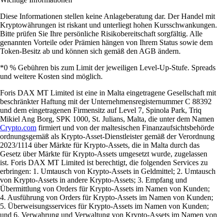
Diese Informationen stellen keine Anlageberatung dar. Der Handel mit
Kryptowährungen ist riskant und unterliegt hohen Kursschwankungen.
Bitte prüfen Sie Ihre persönliche Risikobereitschaft sorgfältig. Alle
genannten Vorteile oder Prämien hängen von Ihrem Status sowie dem
Token-Besitz ab und können sich gemäß den AGB ändern.
*0 % Gebühren bis zum Limit der jeweiligen Level-Up-Stufe. Spreads
und weitere Kosten sind möglich.
Foris DAX MT Limited ist eine in Malta eingetragene Gesellschaft mit
beschränkter Haftung mit der Unternehmensregisternummer C 88392
und dem eingetragenen Firmensitz auf Level 7, Spinola Park, Triq
Mikiel Ang Borg, SPK 1000, St. Julians, Malta, die unter dem Namen
Crypto.com
firmiert und von der maltesischen Finanzaufsichtsbehörde
ordnungsgemäß als Krypto-Asset-Dienstleister gemäß der Verordnung
2023/1114 über Märkte für Krypto-Assets, die in Malta durch das
Gesetz über Märkte für Krypto-Assets umgesetzt wurde, zugelassen
ist. Foris DAX MT Limited ist berechtigt, die folgenden Services zu
erbringen: 1. Umtausch von Krypto-Assets in Geldmittel; 2. Umtausch
von Krypto-Assets in andere Krypto-Assets; 3. Empfang und
Übermittlung von Orders für Krypto-Assets im Namen von Kunden;
4. Ausführung von Orders für Krypto-Assets im Namen von Kunden;
5. Überweisungsservices für Krypto-Assets im Namen von Kunden;
und 6. Verwahrung und Verwaltung von Krypto-Assets im Namen von