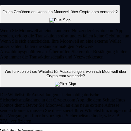
Fallen Gebühren an, wenn ich Moonwell über Crypto.com versende?
Wenn Sie Moonwell an einen anderen Nutzer der Crypto.com App
senden, erfolgt die Transaktion sofort und es fallen keine Gebühren an.
Wenn Sie sich entscheiden, Ihre Moonwell an eine externe Wallet
auszuzahlen, fallen die standardmäßigen Netzwerk-
Auszahlungsgebühren an. Überprüfen Sie vor der Bestätigung in der
App immer die Transaktionsdetails und Netzwerkkosten.
Wie funktioniert die Whitelist für Auszahlungen, wenn ich Moonwell über
Crypto.com versende?
Die Whitelist für Auszahlungen ist eine obligatorische
Sicherheitsmaßnahme in der Crypto.com App, die dem Schutz Ihres
Kontos dient. Bevor Sie Moonwell an eine neue externe Adresse
senden können, müssen Sie diese zuerst Ihrer Whitelist hinzufügen und
den Vorgang mit Ihrer bevorzugten Sicherheitsmethode, wie z. B.
2FA, verifizieren.
Wichtige Informationen