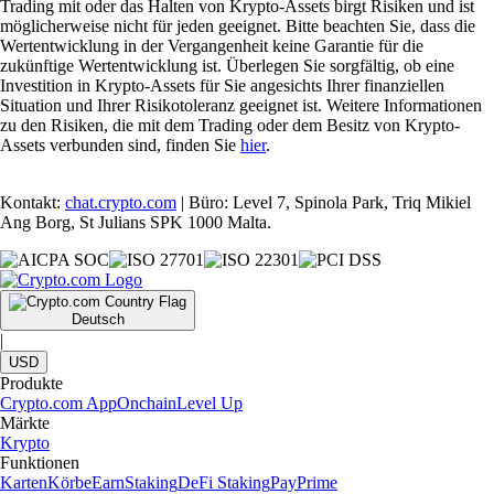
Trading mit oder das Halten von Krypto-Assets birgt Risiken und ist
möglicherweise nicht für jeden geeignet. Bitte beachten Sie, dass die
Wertentwicklung in der Vergangenheit keine Garantie für die
zukünftige Wertentwicklung ist. Überlegen Sie sorgfältig, ob eine
Investition in Krypto-Assets für Sie angesichts Ihrer finanziellen
Situation und Ihrer Risikotoleranz geeignet ist. Weitere Informationen
zu den Risiken, die mit dem Trading oder dem Besitz von Krypto-
Assets verbunden sind, finden Sie
hier
.
Kontakt:
chat.crypto.com
| Büro: Level 7, Spinola Park, Triq Mikiel
Ang Borg, St Julians SPK 1000 Malta.
Deutsch
|
USD
Produkte
Crypto.com App
Onchain
Level Up
Märkte
Krypto
Funktionen
Karten
Körbe
Earn
Staking
DeFi Staking
Pay
Prime