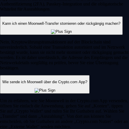
Authentifizierung (2FA), Passkey-Integration und die obligatorische
Whitelist für Auszahlungen.
Kann ich einen Moonwell-Transfer stornieren oder rückgängig machen?
Nein, Kryptowährungstransaktionen auf der Blockchain sind
unveränderlich. Sobald eine Transaktion autorisiert und im Netzwerk
bestätigt wurde, kann sie nicht mehr storniert oder rückgängig gemacht
werden. Es ist daher unerlässlich, die Adresse des Empfängers und die
Netzwerkdetails sorgfältig zu prüfen, bevor Sie eine Übertragung
bestätigen.
Wie sende ich Moonwell über die Crypto.com App?
Um zu erfahren, wie Sie Moonwell in der Crypto.com App versenden,
öffnen Sie einfach die Anwendung, gehen Sie auf „Konten“, tippen
Sie auf „Crypto Wallet“ und rufen Sie Ihr Guthaben auf. Wählen Sie
„Transfer“ und dann „Auszahlung“. Von dort aus können Sie
entscheiden, ob Sie Guthaben an andere „Crypto.com Nutzer“ oder an
eine „Externe Wallet“ senden möchten.