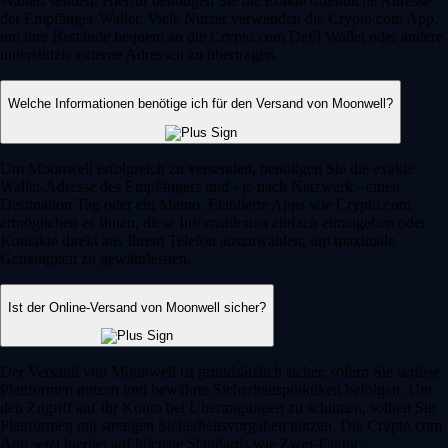
Wallets senden. Hierfür benötigen Sie die exakte öffentliche Adresse
der Empfänger-Wallet. Viele Nutzer verwenden die Crypto.com App,
um ihre Bestände bequem an die Crypto.com DeFi Wallet oder andere
unterstützte externe Adressen zu übertragen.
Welche Informationen benötige ich für den Versand von Moonwell?
Um Moonwell erfolgreich zu versenden, benötigen Sie die exakte
Wallet-Adresse des Empfängers und - je nach Netzwerk - einen
Destination Tag oder ein Memo. Etablierte Apps wie Crypto.com
ermöglichen es Ihnen, diese Informationen einfach einzugeben oder
Kontakte direkt aus Ihrem Telefon auszuwählen, um maximale
Genauigkeit zu gewährleisten.
Ist der Online-Versand von Moonwell sicher?
Der Versand von Moonwell ist grundsätzlich sicher, sofern Sie seriöse
Plattformen nutzen und bewährte Sicherheitspraktiken befolgen. Um
den Zugriff auf Ihr Konto bei Übertragungen zu schützen, sollten Sie
Plattformen mit strengen Sicherheitsvorgaben nutzen. Die Crypto.com
App setzt hierbei auf höchste Standards wie Zwei-Faktor-