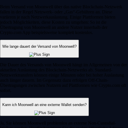
Beim Versand von Moonwell über das native Blockchain-Netzwerk
fallen in der Regel Netzwerk- oder „Gas“-Gebühren an. Diese
variieren je nach Netzwerkauslastung. Einige Plattformen bieten
jedoch Möglichkeiten, diese Kosten zu umgehen: So ist die
Übertragung von Moonwell an andere Nutzer innerhalb der
Crypto.com App beispielsweise komplett kostenlos.
Wie lange dauert der Versand von Moonwell?
Die Dauer des Versands von Moonwell hängt im Allgemeinen von der
aktuellen Auslastung des Blockchain-Netzwerks ab. Standard-
Netzwerktransfers können einige Minuten oder bei hoher Auslastung
auch länger dauern. Im Gegensatz dazu erfolgen Off-Chain-
Übertragungen zwischen Nutzern auf Plattformen wie Crypto.com oft
sofort.
Kann ich Moonwell an eine externe Wallet senden?
Ja, Sie können Moonwell problemlos an externe Non-Custodial-