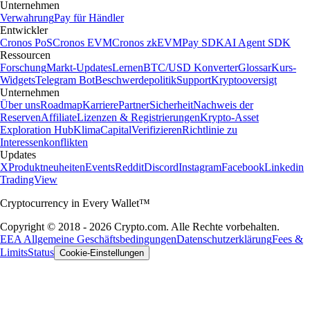
Unternehmen
Verwahrung
Pay für Händler
Entwickler
Cronos PoS
Cronos EVM
Cronos zkEVM
Pay SDK
AI Agent SDK
Ressourcen
Forschung
Markt-Updates
Lernen
BTC/USD Konverter
Glossar
Kurs-
Widgets
Telegram Bot
Beschwerdepolitik
Support
Kryptooversigt
Unternehmen
Über uns
Roadmap
Karriere
Partner
Sicherheit
Nachweis der
Reserven
Affiliate
Lizenzen & Registrierungen
Krypto-Asset
Exploration Hub
Klima
Capital
Verifizieren
Richtlinie zu
Interessenkonflikten
Updates
X
Produktneuheiten
Events
Reddit
Discord
Instagram
Facebook
Linkedin
TradingView
Cryptocurrency in Every Wallet™
Copyright © 2018 - 2026 Crypto.com. Alle Rechte vorbehalten.
EEA Allgemeine Geschäftsbedingungen
Datenschutzerklärung
Fees &
Limits
Status
Cookie-Einstellungen