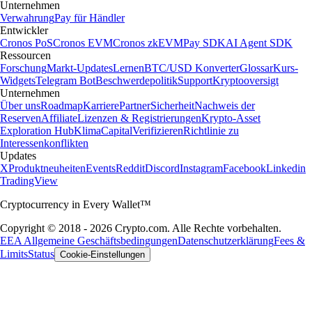
Unternehmen
Verwahrung
Pay für Händler
Entwickler
Cronos PoS
Cronos EVM
Cronos zkEVM
Pay SDK
AI Agent SDK
Ressourcen
Forschung
Markt-Updates
Lernen
BTC/USD Konverter
Glossar
Kurs-
Widgets
Telegram Bot
Beschwerdepolitik
Support
Kryptooversigt
Unternehmen
Über uns
Roadmap
Karriere
Partner
Sicherheit
Nachweis der
Reserven
Affiliate
Lizenzen & Registrierungen
Krypto-Asset
Exploration Hub
Klima
Capital
Verifizieren
Richtlinie zu
Interessenkonflikten
Updates
X
Produktneuheiten
Events
Reddit
Discord
Instagram
Facebook
Linkedin
TradingView
Cryptocurrency in Every Wallet™
Copyright © 2018 - 2026 Crypto.com. Alle Rechte vorbehalten.
EEA Allgemeine Geschäftsbedingungen
Datenschutzerklärung
Fees &
Limits
Status
Cookie-Einstellungen