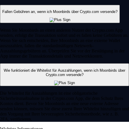
Fallen Gebühren an, wenn ich Moonbirds über Crypto.com versende?
Wenn Sie Moonbirds an einen anderen Nutzer der Crypto.com App
senden, erfolgt die Transaktion sofort und es fallen keine Gebühren an.
Wenn Sie sich entscheiden, Ihre Moonbirds an eine externe Wallet
auszuzahlen, fallen die standardmäßigen Netzwerk-
Auszahlungsgebühren an. Überprüfen Sie vor der Bestätigung in der
App immer die Transaktionsdetails und Netzwerkkosten.
Wie funktioniert die Whitelist für Auszahlungen, wenn ich Moonbirds über
Crypto.com versende?
Die Whitelist für Auszahlungen ist eine obligatorische
Sicherheitsmaßnahme in der Crypto.com App, die dem Schutz Ihres
Kontos dient. Bevor Sie Moonbirds an eine neue externe Adresse
senden können, müssen Sie diese zuerst Ihrer Whitelist hinzufügen und
den Vorgang mit Ihrer bevorzugten Sicherheitsmethode, wie z. B.
2FA, verifizieren.
Wichtige Informationen