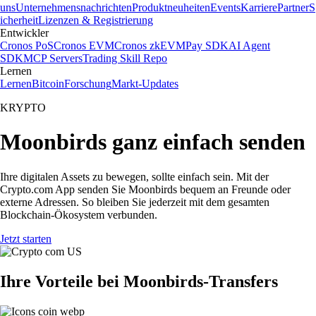
uns
Unternehmensnachrichten
Produktneuheiten
Events
Karriere
Partner
S
icherheit
Lizenzen & Registrierung
Entwickler
Cronos PoS
Cronos EVM
Cronos zkEVM
Pay SDK
AI Agent
SDK
MCP Servers
Trading Skill Repo
Lernen
Lernen
Bitcoin
Forschung
Markt-Updates
KRYPTO
Moonbirds ganz einfach senden
Ihre digitalen Assets zu bewegen, sollte einfach sein. Mit der
Crypto.com App senden Sie Moonbirds bequem an Freunde oder
externe Adressen. So bleiben Sie jederzeit mit dem gesamten
Blockchain-Ökosystem verbunden.
Jetzt starten
Ihre Vorteile bei Moonbirds-Transfers