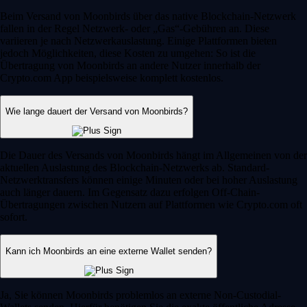
Beim Versand von Moonbirds über das native Blockchain-Netzwerk
fallen in der Regel Netzwerk- oder „Gas“-Gebühren an. Diese
variieren je nach Netzwerkauslastung. Einige Plattformen bieten
jedoch Möglichkeiten, diese Kosten zu umgehen: So ist die
Übertragung von Moonbirds an andere Nutzer innerhalb der
Crypto.com App beispielsweise komplett kostenlos.
Wie lange dauert der Versand von Moonbirds?
Die Dauer des Versands von Moonbirds hängt im Allgemeinen von der
aktuellen Auslastung des Blockchain-Netzwerks ab. Standard-
Netzwerktransfers können einige Minuten oder bei hoher Auslastung
auch länger dauern. Im Gegensatz dazu erfolgen Off-Chain-
Übertragungen zwischen Nutzern auf Plattformen wie Crypto.com oft
sofort.
Kann ich Moonbirds an eine externe Wallet senden?
Ja, Sie können Moonbirds problemlos an externe Non-Custodial-