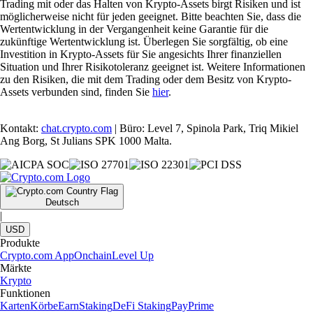
Trading mit oder das Halten von Krypto-Assets birgt Risiken und ist
möglicherweise nicht für jeden geeignet. Bitte beachten Sie, dass die
Wertentwicklung in der Vergangenheit keine Garantie für die
zukünftige Wertentwicklung ist. Überlegen Sie sorgfältig, ob eine
Investition in Krypto-Assets für Sie angesichts Ihrer finanziellen
Situation und Ihrer Risikotoleranz geeignet ist. Weitere Informationen
zu den Risiken, die mit dem Trading oder dem Besitz von Krypto-
Assets verbunden sind, finden Sie
hier
.
Kontakt:
chat.crypto.com
| Büro: Level 7, Spinola Park, Triq Mikiel
Ang Borg, St Julians SPK 1000 Malta.
Deutsch
|
USD
Produkte
Crypto.com App
Onchain
Level Up
Märkte
Krypto
Funktionen
Karten
Körbe
Earn
Staking
DeFi Staking
Pay
Prime