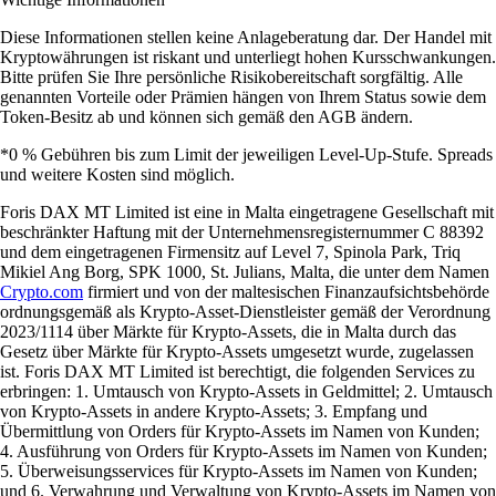
Diese Informationen stellen keine Anlageberatung dar. Der Handel mit
Kryptowährungen ist riskant und unterliegt hohen Kursschwankungen.
Bitte prüfen Sie Ihre persönliche Risikobereitschaft sorgfältig. Alle
genannten Vorteile oder Prämien hängen von Ihrem Status sowie dem
Token-Besitz ab und können sich gemäß den AGB ändern.
*0 % Gebühren bis zum Limit der jeweiligen Level-Up-Stufe. Spreads
und weitere Kosten sind möglich.
Foris DAX MT Limited ist eine in Malta eingetragene Gesellschaft mit
beschränkter Haftung mit der Unternehmensregisternummer C 88392
und dem eingetragenen Firmensitz auf Level 7, Spinola Park, Triq
Mikiel Ang Borg, SPK 1000, St. Julians, Malta, die unter dem Namen
Crypto.com
firmiert und von der maltesischen Finanzaufsichtsbehörde
ordnungsgemäß als Krypto-Asset-Dienstleister gemäß der Verordnung
2023/1114 über Märkte für Krypto-Assets, die in Malta durch das
Gesetz über Märkte für Krypto-Assets umgesetzt wurde, zugelassen
ist. Foris DAX MT Limited ist berechtigt, die folgenden Services zu
erbringen: 1. Umtausch von Krypto-Assets in Geldmittel; 2. Umtausch
von Krypto-Assets in andere Krypto-Assets; 3. Empfang und
Übermittlung von Orders für Krypto-Assets im Namen von Kunden;
4. Ausführung von Orders für Krypto-Assets im Namen von Kunden;
5. Überweisungsservices für Krypto-Assets im Namen von Kunden;
und 6. Verwahrung und Verwaltung von Krypto-Assets im Namen von