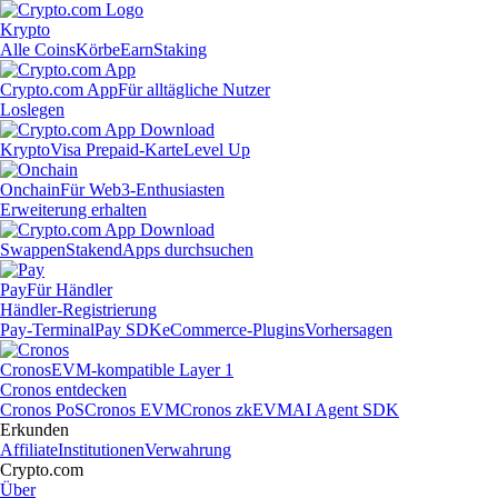
Krypto
Alle Coins
Körbe
Earn
Staking
Crypto.com App
Für alltägliche Nutzer
Loslegen
Krypto
Visa Prepaid-Karte
Level Up
Onchain
Für Web3-Enthusiasten
Erweiterung erhalten
Swappen
Staken
dApps durchsuchen
Pay
Für Händler
Händler-Registrierung
Pay-Terminal
Pay SDK
eCommerce-Plugins
Vorhersagen
Cronos
EVM-kompatible Layer 1
Cronos entdecken
Cronos PoS
Cronos EVM
Cronos zkEVM
AI Agent SDK
Erkunden
Affiliate
Institutionen
Verwahrung
Crypto.com
Über