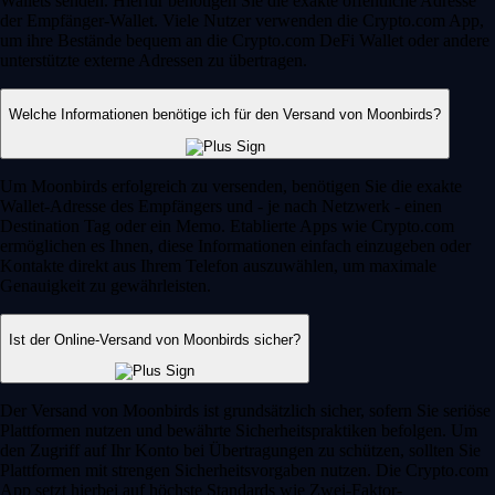
Wallets senden. Hierfür benötigen Sie die exakte öffentliche Adresse
der Empfänger-Wallet. Viele Nutzer verwenden die Crypto.com App,
um ihre Bestände bequem an die Crypto.com DeFi Wallet oder andere
unterstützte externe Adressen zu übertragen.
Welche Informationen benötige ich für den Versand von Moonbirds?
Um Moonbirds erfolgreich zu versenden, benötigen Sie die exakte
Wallet-Adresse des Empfängers und - je nach Netzwerk - einen
Destination Tag oder ein Memo. Etablierte Apps wie Crypto.com
ermöglichen es Ihnen, diese Informationen einfach einzugeben oder
Kontakte direkt aus Ihrem Telefon auszuwählen, um maximale
Genauigkeit zu gewährleisten.
Ist der Online-Versand von Moonbirds sicher?
Der Versand von Moonbirds ist grundsätzlich sicher, sofern Sie seriöse
Plattformen nutzen und bewährte Sicherheitspraktiken befolgen. Um
den Zugriff auf Ihr Konto bei Übertragungen zu schützen, sollten Sie
Plattformen mit strengen Sicherheitsvorgaben nutzen. Die Crypto.com
App setzt hierbei auf höchste Standards wie Zwei-Faktor-