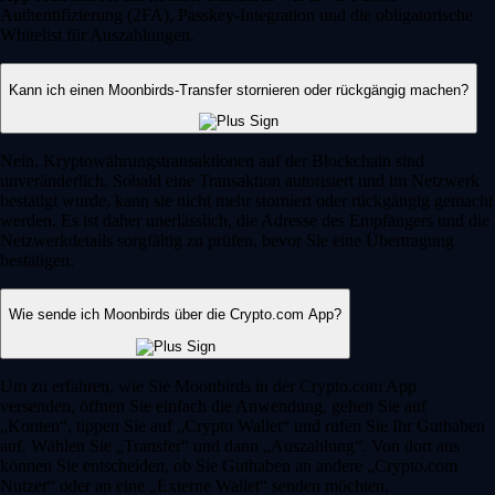
Authentifizierung (2FA), Passkey-Integration und die obligatorische
Whitelist für Auszahlungen.
Kann ich einen Moonbirds-Transfer stornieren oder rückgängig machen?
Nein, Kryptowährungstransaktionen auf der Blockchain sind
unveränderlich. Sobald eine Transaktion autorisiert und im Netzwerk
bestätigt wurde, kann sie nicht mehr storniert oder rückgängig gemacht
werden. Es ist daher unerlässlich, die Adresse des Empfängers und die
Netzwerkdetails sorgfältig zu prüfen, bevor Sie eine Übertragung
bestätigen.
Wie sende ich Moonbirds über die Crypto.com App?
Um zu erfahren, wie Sie Moonbirds in der Crypto.com App
versenden, öffnen Sie einfach die Anwendung, gehen Sie auf
„Konten“, tippen Sie auf „Crypto Wallet“ und rufen Sie Ihr Guthaben
auf. Wählen Sie „Transfer“ und dann „Auszahlung“. Von dort aus
können Sie entscheiden, ob Sie Guthaben an andere „Crypto.com
Nutzer“ oder an eine „Externe Wallet“ senden möchten.