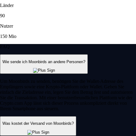
Länder
90
Nutzer
150 Mio
FAQ
Wie sende ich Moonbirds an andere Personen?
Um Moonbirds zu senden, benötigen Sie die Wallet-Adresse des
Empfängers sowie eine Krypto-Plattform oder Wallet. Geben Sie
einfach die Zieladresse ein, legen Sie den Betrag fest und autorisieren
Sie die Transaktion. Mit einer benutzerfreundlichen Plattform wie der
Crypto.com App lässt sich dieser Prozess unkompliziert direkt von
Ihrem Smartphone aus steuern.
Was kostet der Versand von Moonbirds?