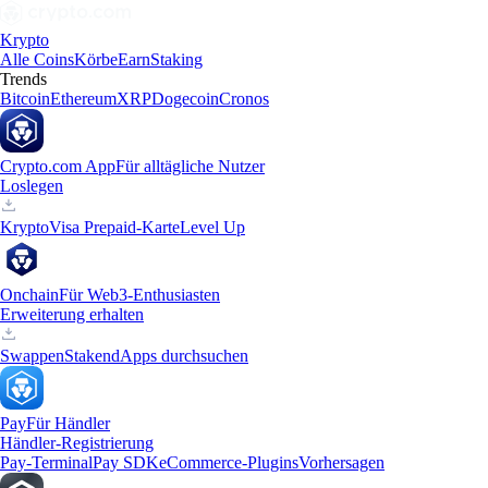
Krypto
Alle Coins
Körbe
Earn
Staking
Trends
Bitcoin
Ethereum
XRP
Dogecoin
Cronos
Crypto.com App
Für alltägliche Nutzer
Loslegen
Krypto
Visa Prepaid-Karte
Level Up
Onchain
Für Web3-Enthusiasten
Erweiterung erhalten
Swappen
Staken
dApps durchsuchen
Pay
Für Händler
Händler-Registrierung
Pay-Terminal
Pay SDK
eCommerce-Plugins
Vorhersagen