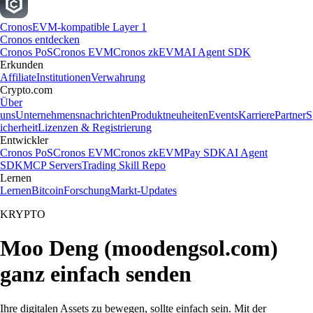
Cronos
EVM-kompatible Layer 1
Cronos entdecken
Cronos PoS
Cronos EVM
Cronos zkEVM
AI Agent SDK
Erkunden
Affiliate
Institutionen
Verwahrung
Crypto.com
Über
uns
Unternehmensnachrichten
Produktneuheiten
Events
Karriere
Partner
S
icherheit
Lizenzen & Registrierung
Entwickler
Cronos PoS
Cronos EVM
Cronos zkEVM
Pay SDK
AI Agent
SDK
MCP Servers
Trading Skill Repo
Lernen
Lernen
Bitcoin
Forschung
Markt-Updates
KRYPTO
Moo Deng (moodengsol.com)
ganz einfach senden
Ihre digitalen Assets zu bewegen, sollte einfach sein. Mit der