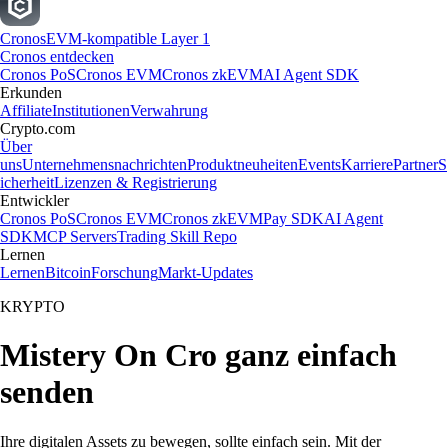
Cronos
EVM-kompatible Layer 1
Cronos entdecken
Cronos PoS
Cronos EVM
Cronos zkEVM
AI Agent SDK
Erkunden
Affiliate
Institutionen
Verwahrung
Crypto.com
Über
uns
Unternehmensnachrichten
Produktneuheiten
Events
Karriere
Partner
S
icherheit
Lizenzen & Registrierung
Entwickler
Cronos PoS
Cronos EVM
Cronos zkEVM
Pay SDK
AI Agent
SDK
MCP Servers
Trading Skill Repo
Lernen
Lernen
Bitcoin
Forschung
Markt-Updates
KRYPTO
Mistery On Cro ganz einfach
senden
Ihre digitalen Assets zu bewegen, sollte einfach sein. Mit der