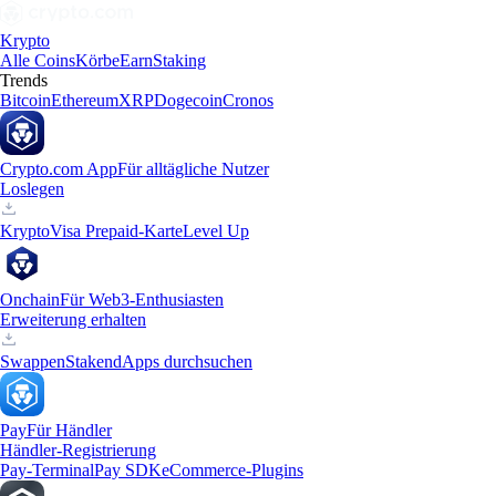
Krypto
Alle Coins
Körbe
Earn
Staking
Trends
Bitcoin
Ethereum
XRP
Dogecoin
Cronos
Crypto.com App
Für alltägliche Nutzer
Loslegen
Krypto
Visa Prepaid-Karte
Level Up
Onchain
Für Web3-Enthusiasten
Erweiterung erhalten
Swappen
Staken
dApps durchsuchen
Pay
Für Händler
Händler-Registrierung
Pay-Terminal
Pay SDK
eCommerce-Plugins