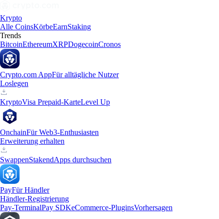
Krypto
Alle Coins
Körbe
Earn
Staking
Trends
Bitcoin
Ethereum
XRP
Dogecoin
Cronos
Crypto.com App
Für alltägliche Nutzer
Loslegen
Krypto
Visa Prepaid-Karte
Level Up
Onchain
Für Web3-Enthusiasten
Erweiterung erhalten
Swappen
Staken
dApps durchsuchen
Pay
Für Händler
Händler-Registrierung
Pay-Terminal
Pay SDK
eCommerce-Plugins
Vorhersagen