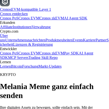
Cronos
EVM-kompatible Layer 1
Cronos entdecken
Cronos PoS
Cronos EVM
Cronos zkEVM
AI Agent SDK
Erkunden
Affiliate
Institutionen
Verwahrung
Crypto.com
Über
uns
Unternehmensnachrichten
Produktneuheiten
Events
Karriere
Partner
S
icherheit
Lizenzen & Registrierung
Entwickler
Cronos PoS
Cronos EVM
Cronos zkEVM
Pay SDK
AI Agent
SDK
MCP Servers
Trading Skill Repo
Lernen
Lernen
Bitcoin
Forschung
Markt-Updates
KRYPTO
Melania Meme ganz einfach
senden
Ihre digitalen Assets zu bewegen, sollte einfach sein. Mit der