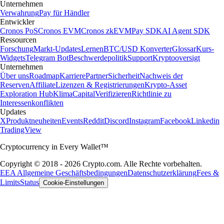
Unternehmen
Verwahrung
Pay für Händler
Entwickler
Cronos PoS
Cronos EVM
Cronos zkEVM
Pay SDK
AI Agent SDK
Ressourcen
Forschung
Markt-Updates
Lernen
BTC/USD Konverter
Glossar
Kurs-
Widgets
Telegram Bot
Beschwerdepolitik
Support
Kryptooversigt
Unternehmen
Über uns
Roadmap
Karriere
Partner
Sicherheit
Nachweis der
Reserven
Affiliate
Lizenzen & Registrierungen
Krypto-Asset
Exploration Hub
Klima
Capital
Verifizieren
Richtlinie zu
Interessenkonflikten
Updates
X
Produktneuheiten
Events
Reddit
Discord
Instagram
Facebook
Linkedin
TradingView
Cryptocurrency in Every Wallet™
Copyright © 2018 - 2026 Crypto.com. Alle Rechte vorbehalten.
EEA Allgemeine Geschäftsbedingungen
Datenschutzerklärung
Fees &
Limits
Status
Cookie-Einstellungen