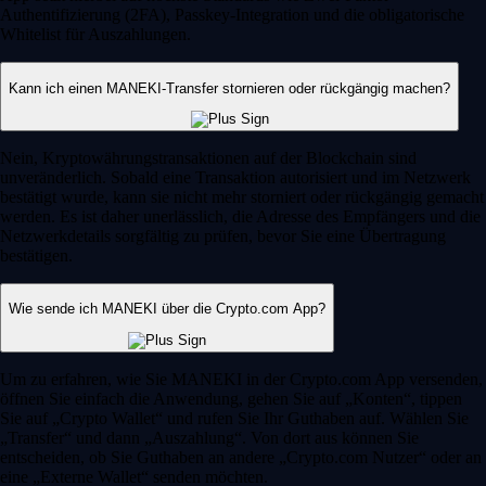
Authentifizierung (2FA), Passkey-Integration und die obligatorische
Whitelist für Auszahlungen.
Kann ich einen MANEKI-Transfer stornieren oder rückgängig machen?
Nein, Kryptowährungstransaktionen auf der Blockchain sind
unveränderlich. Sobald eine Transaktion autorisiert und im Netzwerk
bestätigt wurde, kann sie nicht mehr storniert oder rückgängig gemacht
werden. Es ist daher unerlässlich, die Adresse des Empfängers und die
Netzwerkdetails sorgfältig zu prüfen, bevor Sie eine Übertragung
bestätigen.
Wie sende ich MANEKI über die Crypto.com App?
Um zu erfahren, wie Sie MANEKI in der Crypto.com App versenden,
öffnen Sie einfach die Anwendung, gehen Sie auf „Konten“, tippen
Sie auf „Crypto Wallet“ und rufen Sie Ihr Guthaben auf. Wählen Sie
„Transfer“ und dann „Auszahlung“. Von dort aus können Sie
entscheiden, ob Sie Guthaben an andere „Crypto.com Nutzer“ oder an
eine „Externe Wallet“ senden möchten.