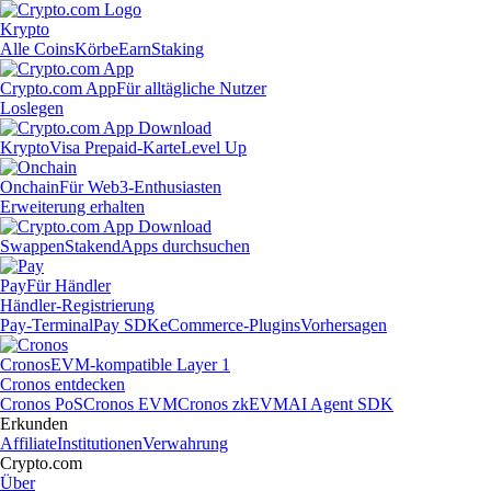
Krypto
Alle Coins
Körbe
Earn
Staking
Crypto.com App
Für alltägliche Nutzer
Loslegen
Krypto
Visa Prepaid-Karte
Level Up
Onchain
Für Web3-Enthusiasten
Erweiterung erhalten
Swappen
Staken
dApps durchsuchen
Pay
Für Händler
Händler-Registrierung
Pay-Terminal
Pay SDK
eCommerce-Plugins
Vorhersagen
Cronos
EVM-kompatible Layer 1
Cronos entdecken
Cronos PoS
Cronos EVM
Cronos zkEVM
AI Agent SDK
Erkunden
Affiliate
Institutionen
Verwahrung
Crypto.com
Über