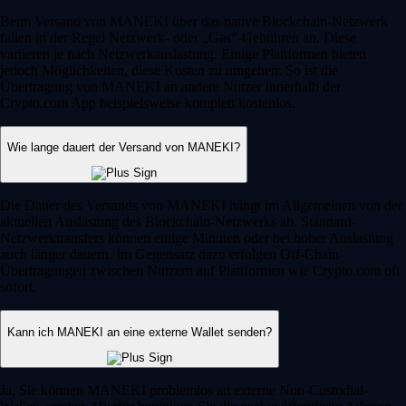
Beim Versand von MANEKI über das native Blockchain-Netzwerk
fallen in der Regel Netzwerk- oder „Gas“-Gebühren an. Diese
variieren je nach Netzwerkauslastung. Einige Plattformen bieten
jedoch Möglichkeiten, diese Kosten zu umgehen: So ist die
Übertragung von MANEKI an andere Nutzer innerhalb der
Crypto.com App beispielsweise komplett kostenlos.
Wie lange dauert der Versand von MANEKI?
Die Dauer des Versands von MANEKI hängt im Allgemeinen von der
aktuellen Auslastung des Blockchain-Netzwerks ab. Standard-
Netzwerktransfers können einige Minuten oder bei hoher Auslastung
auch länger dauern. Im Gegensatz dazu erfolgen Off-Chain-
Übertragungen zwischen Nutzern auf Plattformen wie Crypto.com oft
sofort.
Kann ich MANEKI an eine externe Wallet senden?
Ja, Sie können MANEKI problemlos an externe Non-Custodial-