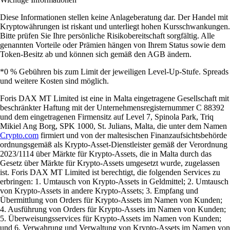
Diese Informationen stellen keine Anlageberatung dar. Der Handel mit
Kryptowährungen ist riskant und unterliegt hohen Kursschwankungen.
Bitte prüfen Sie Ihre persönliche Risikobereitschaft sorgfältig. Alle
genannten Vorteile oder Prämien hängen von Ihrem Status sowie dem
Token-Besitz ab und können sich gemäß den AGB ändern.
*0 % Gebühren bis zum Limit der jeweiligen Level-Up-Stufe. Spreads
und weitere Kosten sind möglich.
Foris DAX MT Limited ist eine in Malta eingetragene Gesellschaft mit
beschränkter Haftung mit der Unternehmensregisternummer C 88392
und dem eingetragenen Firmensitz auf Level 7, Spinola Park, Triq
Mikiel Ang Borg, SPK 1000, St. Julians, Malta, die unter dem Namen
Crypto.com
firmiert und von der maltesischen Finanzaufsichtsbehörde
ordnungsgemäß als Krypto-Asset-Dienstleister gemäß der Verordnung
2023/1114 über Märkte für Krypto-Assets, die in Malta durch das
Gesetz über Märkte für Krypto-Assets umgesetzt wurde, zugelassen
ist. Foris DAX MT Limited ist berechtigt, die folgenden Services zu
erbringen: 1. Umtausch von Krypto-Assets in Geldmittel; 2. Umtausch
von Krypto-Assets in andere Krypto-Assets; 3. Empfang und
Übermittlung von Orders für Krypto-Assets im Namen von Kunden;
4. Ausführung von Orders für Krypto-Assets im Namen von Kunden;
5. Überweisungsservices für Krypto-Assets im Namen von Kunden;
und 6. Verwahrung und Verwaltung von Krypto-Assets im Namen von