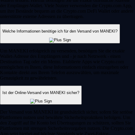
Wallets senden. Hierfür benötigen Sie die exakte öffentliche Adresse
der Empfänger-Wallet. Viele Nutzer verwenden die Crypto.com App,
um ihre Bestände bequem an die Crypto.com DeFi Wallet oder andere
unterstützte externe Adressen zu übertragen.
Welche Informationen benötige ich für den Versand von MANEKI?
Um MANEKI erfolgreich zu versenden, benötigen Sie die exakte
Wallet-Adresse des Empfängers und - je nach Netzwerk - einen
Destination Tag oder ein Memo. Etablierte Apps wie Crypto.com
ermöglichen es Ihnen, diese Informationen einfach einzugeben oder
Kontakte direkt aus Ihrem Telefon auszuwählen, um maximale
Genauigkeit zu gewährleisten.
Ist der Online-Versand von MANEKI sicher?
Der Versand von MANEKI ist grundsätzlich sicher, sofern Sie seriöse
Plattformen nutzen und bewährte Sicherheitspraktiken befolgen. Um
den Zugriff auf Ihr Konto bei Übertragungen zu schützen, sollten Sie
Plattformen mit strengen Sicherheitsvorgaben nutzen. Die Crypto.com
App setzt hierbei auf höchste Standards wie Zwei-Faktor-