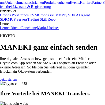
uns
Unternehmensnachrichten
Produktneuheiten
Events
Karriere
Partner
S
icherheit
Lizenzen & Registrierung
Entwickler
Cronos PoS
Cronos EVM
Cronos zkEVM
Pay SDK
AI Agent
SDK
MCP Servers
Trading Skill Repo
Lernen
Lernen
Bitcoin
Forschung
Markt-Updates
KRYPTO
MANEKI ganz einfach senden
Ihre digitalen Assets zu bewegen, sollte einfach sein. Mit der
Crypto.com App senden Sie MANEKI bequem an Freunde oder
externe Adressen. So bleiben Sie jederzeit mit dem gesamten
Blockchain-Ökosystem verbunden.
Jetzt starten
Ihre Vorteile bei MANEKI-Transfers