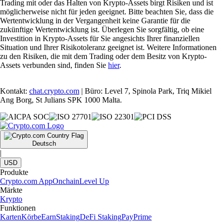
Trading mit oder das Halten von Krypto-Assets birgt Risiken und ist
möglicherweise nicht für jeden geeignet. Bitte beachten Sie, dass die
Wertentwicklung in der Vergangenheit keine Garantie für die
zukünftige Wertentwicklung ist. Überlegen Sie sorgfältig, ob eine
Investition in Krypto-Assets für Sie angesichts Ihrer finanziellen
Situation und Ihrer Risikotoleranz geeignet ist. Weitere Informationen
zu den Risiken, die mit dem Trading oder dem Besitz von Krypto-
Assets verbunden sind, finden Sie
hier
.
Kontakt:
chat.crypto.com
| Büro: Level 7, Spinola Park, Triq Mikiel
Ang Borg, St Julians SPK 1000 Malta.
Deutsch
|
USD
Produkte
Crypto.com App
Onchain
Level Up
Märkte
Krypto
Funktionen
Karten
Körbe
Earn
Staking
DeFi Staking
Pay
Prime