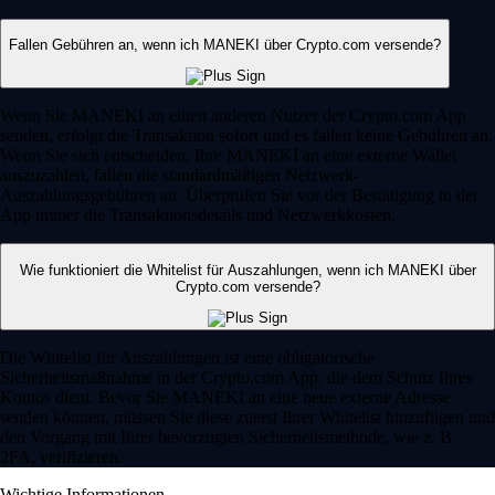
Fallen Gebühren an, wenn ich MANEKI über Crypto.com versende?
Wenn Sie MANEKI an einen anderen Nutzer der Crypto.com App
senden, erfolgt die Transaktion sofort und es fallen keine Gebühren an.
Wenn Sie sich entscheiden, Ihre MANEKI an eine externe Wallet
auszuzahlen, fallen die standardmäßigen Netzwerk-
Auszahlungsgebühren an. Überprüfen Sie vor der Bestätigung in der
App immer die Transaktionsdetails und Netzwerkkosten.
Wie funktioniert die Whitelist für Auszahlungen, wenn ich MANEKI über
Crypto.com versende?
Die Whitelist für Auszahlungen ist eine obligatorische
Sicherheitsmaßnahme in der Crypto.com App, die dem Schutz Ihres
Kontos dient. Bevor Sie MANEKI an eine neue externe Adresse
senden können, müssen Sie diese zuerst Ihrer Whitelist hinzufügen und
den Vorgang mit Ihrer bevorzugten Sicherheitsmethode, wie z. B.
2FA, verifizieren.
Wichtige Informationen