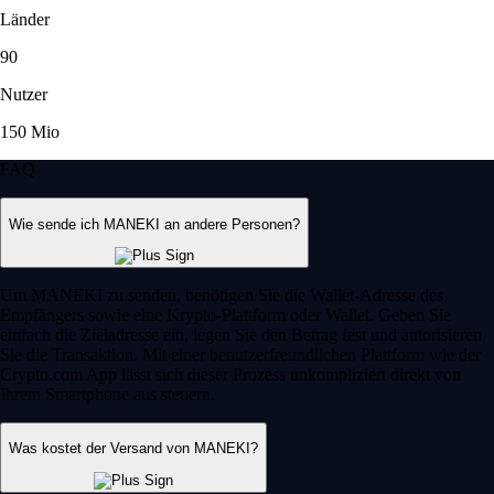
Länder
90
Nutzer
150 Mio
FAQ
Wie sende ich MANEKI an andere Personen?
Um MANEKI zu senden, benötigen Sie die Wallet-Adresse des
Empfängers sowie eine Krypto-Plattform oder Wallet. Geben Sie
einfach die Zieladresse ein, legen Sie den Betrag fest und autorisieren
Sie die Transaktion. Mit einer benutzerfreundlichen Plattform wie der
Crypto.com App lässt sich dieser Prozess unkompliziert direkt von
Ihrem Smartphone aus steuern.
Was kostet der Versand von MANEKI?