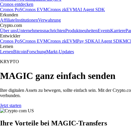
Cronos entdecken
Cronos PoS
Cronos EVM
Cronos zkEVM
AI Agent SDK
Erkunden
Affiliate
Institutionen
Verwahrung
Crypto.com
Über uns
Unternehmensnachrichten
Produktneuheiten
Events
Karriere
Pa
Entwickler
Cronos PoS
Cronos EVM
Cronos zkEVM
Pay SDK
AI Agent SDK
MCP
Lernen
Lernen
Bitcoin
Forschung
Markt-Updates
KRYPTO
MAGIC ganz einfach senden
Ihre digitalen Assets zu bewegen, sollte einfach sein. Mit der Cryp
verbunden.
Jetzt starten
Ihre Vorteile bei MAGIC-Transfers