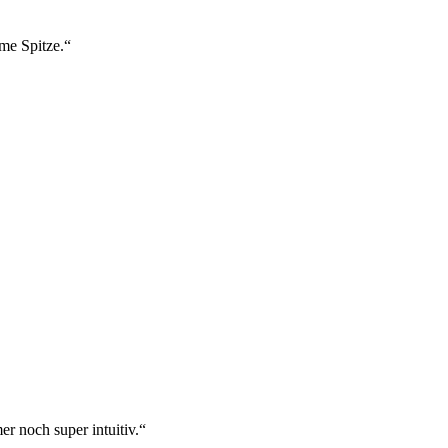
ame Spitze.“
r noch super intuitiv.“