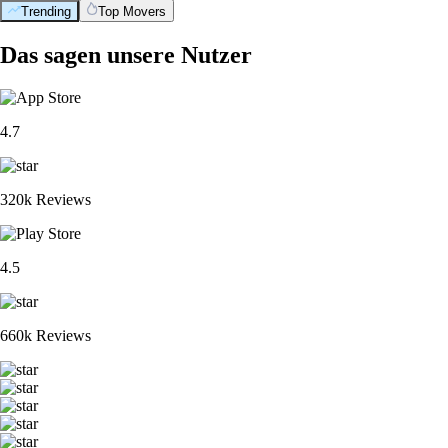
Trending
Top Movers
Das sagen unsere Nutzer
4.7
320k Reviews
4.5
660k Reviews