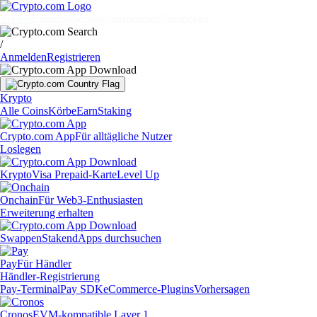
Märkte
Einzelpersonen
Unternehmen
Entdecken
/
Anmelden
Registrieren
Krypto
Alle Coins
Körbe
Earn
Staking
Crypto.com App
Für alltägliche Nutzer
Loslegen
Krypto
Visa Prepaid-Karte
Level Up
Onchain
Für Web3-Enthusiasten
Erweiterung erhalten
Swappen
Staken
dApps durchsuchen
Pay
Für Händler
Händler-Registrierung
Pay-Terminal
Pay SDK
eCommerce-Plugins
Vorhersagen
Cronos
EVM-kompatible Layer 1