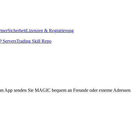
rtner
Sicherheit
Lizenzen & Registrierung
 Servers
Trading Skill Repo
to.com App senden Sie MAGIC bequem an Freunde oder externe Adressen