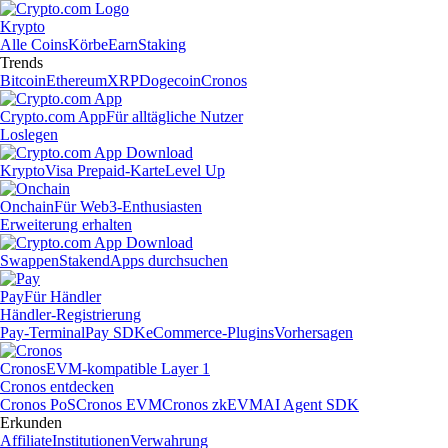
Krypto
Alle Coins
Körbe
Earn
Staking
Trends
Bitcoin
Ethereum
XRP
Dogecoin
Cronos
Crypto.com App
Für alltägliche Nutzer
Loslegen
Krypto
Visa Prepaid-Karte
Level Up
Onchain
Für Web3-Enthusiasten
Erweiterung erhalten
Swappen
Staken
dApps durchsuchen
Pay
Für Händler
Händler-Registrierung
Pay-Terminal
Pay SDK
eCommerce-Plugins
Vorhersagen
Cronos
EVM-kompatible Layer 1
Cronos entdecken
Cronos PoS
Cronos EVM
Cronos zkEVM
AI Agent SDK
Erkunden
Affiliate
Institutionen
Verwahrung