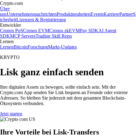
Crypto.com
Über
uns
Unternehmensnachrichten
Produktneuheiten
Events
Karriere
Partner
S
icherheit
Lizenzen & Registrierung
Entwickler
Cronos PoS
Cronos EVM
Cronos zkEVM
Pay SDK
AI Agent
SDK
MCP Servers
Trading Skill Repo
Lernen
Lernen
Bitcoin
Forschung
Markt-Updates
KRYPTO
Lisk ganz einfach senden
Ihre digitalen Assets zu bewegen, sollte einfach sein. Mit der
Crypto.com App senden Sie Lisk bequem an Freunde oder externe
Adressen. So bleiben Sie jederzeit mit dem gesamten Blockchain-
Ökosystem verbunden.
Jetzt starten
Ihre Vorteile bei Lisk-Transfers