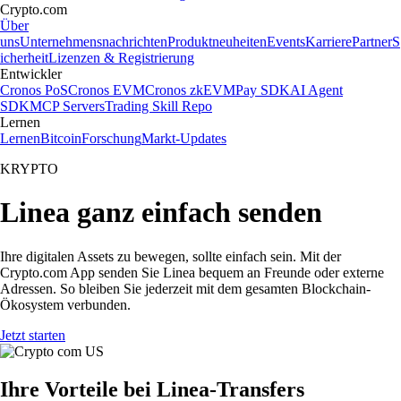
Crypto.com
Über
uns
Unternehmensnachrichten
Produktneuheiten
Events
Karriere
Partner
S
icherheit
Lizenzen & Registrierung
Entwickler
Cronos PoS
Cronos EVM
Cronos zkEVM
Pay SDK
AI Agent
SDK
MCP Servers
Trading Skill Repo
Lernen
Lernen
Bitcoin
Forschung
Markt-Updates
KRYPTO
Linea ganz einfach senden
Ihre digitalen Assets zu bewegen, sollte einfach sein. Mit der
Crypto.com App senden Sie Linea bequem an Freunde oder externe
Adressen. So bleiben Sie jederzeit mit dem gesamten Blockchain-
Ökosystem verbunden.
Jetzt starten
Ihre Vorteile bei Linea-Transfers