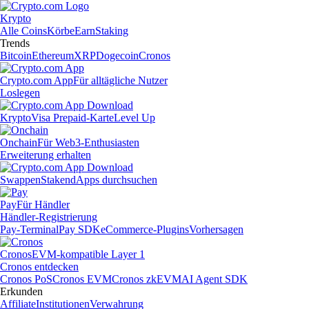
Krypto
Alle Coins
Körbe
Earn
Staking
Trends
Bitcoin
Ethereum
XRP
Dogecoin
Cronos
Crypto.com App
Für alltägliche Nutzer
Loslegen
Krypto
Visa Prepaid-Karte
Level Up
Onchain
Für Web3-Enthusiasten
Erweiterung erhalten
Swappen
Staken
dApps durchsuchen
Pay
Für Händler
Händler-Registrierung
Pay-Terminal
Pay SDK
eCommerce-Plugins
Vorhersagen
Cronos
EVM-kompatible Layer 1
Cronos entdecken
Cronos PoS
Cronos EVM
Cronos zkEVM
AI Agent SDK
Erkunden
Affiliate
Institutionen
Verwahrung