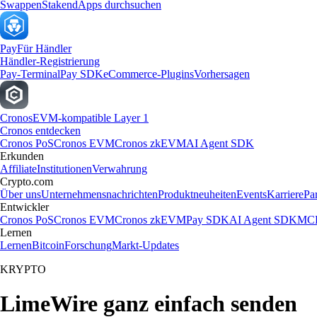
Swappen
Staken
dApps durchsuchen
Pay
Für Händler
Händler-Registrierung
Pay-Terminal
Pay SDK
eCommerce-Plugins
Vorhersagen
Cronos
EVM-kompatible Layer 1
Cronos entdecken
Cronos PoS
Cronos EVM
Cronos zkEVM
AI Agent SDK
Erkunden
Affiliate
Institutionen
Verwahrung
Crypto.com
Über uns
Unternehmensnachrichten
Produktneuheiten
Events
Karriere
Pa
Entwickler
Cronos PoS
Cronos EVM
Cronos zkEVM
Pay SDK
AI Agent SDK
MCP
Lernen
Lernen
Bitcoin
Forschung
Markt-Updates
KRYPTO
LimeWire ganz einfach senden