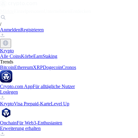
Märkte
Einzelpersonen
Unternehmen
Entdecken
/
Anmelden
Registrieren
Krypto
Alle Coins
Körbe
Earn
Staking
Trends
Bitcoin
Ethereum
XRP
Dogecoin
Cronos
Crypto.com App
Für alltägliche Nutzer
Loslegen
Krypto
Visa Prepaid-Karte
Level Up
Onchain
Für Web3-Enthusiasten
Erweiterung erhalten