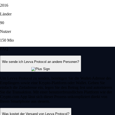
2016
Länder
90
Nutzer
150 Mio
FAQ
Wie sende ich Levva Protocol an andere Personen?
Um Levva Protocol zu senden, benötigen Sie die Wallet-Adresse des
Empfängers sowie eine Krypto-Plattform oder Wallet. Geben Sie
einfach die Zieladresse ein, legen Sie den Betrag fest und autorisieren
Sie die Transaktion. Mit einer benutzerfreundlichen Plattform wie der
Crypto.com App lässt sich dieser Prozess unkompliziert direkt von
Ihrem Smartphone aus steuern.
Was kostet der Versand von Levva Protocol?