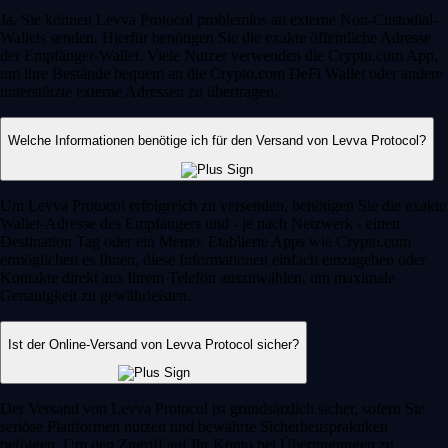
Ja, Sie können Levva Protocol problemlos an externe Non-Custodial-
Wallets senden. Hierfür benötigen Sie die exakte öffentliche Adresse
der Empfänger-Wallet. Viele Nutzer verwenden die Crypto.com App,
um ihre Bestände bequem an die Crypto.com DeFi Wallet oder andere
unterstützte externe Adressen zu übertragen.
Welche Informationen benötige ich für den Versand von Levva Protocol?
Um Levva Protocol erfolgreich zu versenden, benötigen Sie die exakte
Wallet-Adresse des Empfängers und - je nach Netzwerk - einen
Destination Tag oder ein Memo. Etablierte Apps wie Crypto.com
ermöglichen es Ihnen, diese Informationen einfach einzugeben oder
Kontakte direkt aus Ihrem Telefon auszuwählen, um maximale
Genauigkeit zu gewährleisten.
Ist der Online-Versand von Levva Protocol sicher?
Der Versand von Levva Protocol ist grundsätzlich sicher, sofern Sie
seriöse Plattformen nutzen und bewährte Sicherheitspraktiken
befolgen. Um den Zugriff auf Ihr Konto bei Übertragungen zu