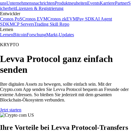
uns
Unternehmensnachrichten
Produktneuheiten
Events
Karriere
Partner
S
icherheit
Lizenzen & Registrierung
Entwickler
Cronos PoS
Cronos EVM
Cronos zkEVM
Pay SDK
AI Agent
SDK
MCP Servers
Trading Skill Repo
Lernen
Lernen
Bitcoin
Forschung
Markt-Updates
KRYPTO
Levva Protocol ganz einfach
senden
Ihre digitalen Assets zu bewegen, sollte einfach sein. Mit der
Crypto.com App senden Sie Levva Protocol bequem an Freunde oder
externe Adressen. So bleiben Sie jederzeit mit dem gesamten
Blockchain-Ökosystem verbunden.
Jetzt starten
Ihre Vorteile bei Levva Protocol-Transfers