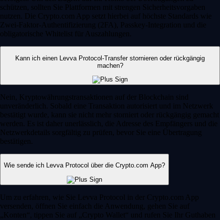
schützen, sollten Sie Plattformen mit strengen Sicherheitsvorgaben
nutzen. Die Crypto.com App setzt hierbei auf höchste Standards wie
Zwei-Faktor-Authentifizierung (2FA), Passkey-Integration und die
obligatorische Whitelist für Auszahlungen.
Kann ich einen Levva Protocol-Transfer stornieren oder rückgängig
machen?
Nein, Kryptowährungstransaktionen auf der Blockchain sind
unveränderlich. Sobald eine Transaktion autorisiert und im Netzwerk
bestätigt wurde, kann sie nicht mehr storniert oder rückgängig gemacht
werden. Es ist daher unerlässlich, die Adresse des Empfängers und die
Netzwerkdetails sorgfältig zu prüfen, bevor Sie eine Übertragung
bestätigen.
Wie sende ich Levva Protocol über die Crypto.com App?
Um zu erfahren, wie Sie Levva Protocol in der Crypto.com App
versenden, öffnen Sie einfach die Anwendung, gehen Sie auf
„Konten“, tippen Sie auf „Crypto Wallet“ und rufen Sie Ihr Guthaben