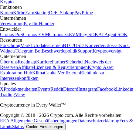
Krypto
Funktionen
Karten
Körbe
Earn
Staking
DeFi Staking
Pay
Prime
Unternehmen
Verwahrung
Pay für Händler
Entwickler
Cronos PoS
Cronos EVM
Cronos zkEVM
Pay SDK
AI Agent SDK
Ressourcen
Forschung
Markt-Updates
Lernen
BTC/USD Konverter
Glossar
Kurs-
Widgets
Telegram Bot
Beschwerdepolitik
Support
Kryptooversigt
Unternehmen
Über uns
Roadmap
Karriere
Partner
Sicherheit
Nachweis der
Reserven
Affiliate
Lizenzen & Registrierungen
Krypto-Asset
Exploration Hub
Klima
Capital
Verifizieren
Richtlinie zu
Interessenkonflikten
Updates
X
Produktneuheiten
Events
Reddit
Discord
Instagram
Facebook
Linkedin
TradingView
Cryptocurrency in Every Wallet™
Copyright © 2018 - 2026 Crypto.com. Alle Rechte vorbehalten.
EEA Allgemeine Geschäftsbedingungen
Datenschutzerklärung
Fees &
Limits
Status
Cookie-Einstellungen