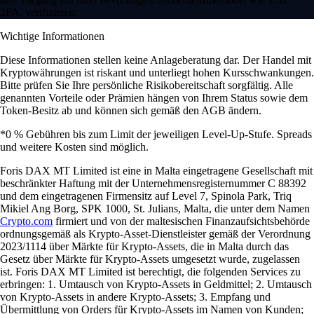
2FA, verifizieren.
Wichtige Informationen
Diese Informationen stellen keine Anlageberatung dar. Der Handel mit
Kryptowährungen ist riskant und unterliegt hohen Kursschwankungen.
Bitte prüfen Sie Ihre persönliche Risikobereitschaft sorgfältig. Alle
genannten Vorteile oder Prämien hängen von Ihrem Status sowie dem
Token-Besitz ab und können sich gemäß den AGB ändern.
*0 % Gebühren bis zum Limit der jeweiligen Level-Up-Stufe. Spreads
und weitere Kosten sind möglich.
Foris DAX MT Limited ist eine in Malta eingetragene Gesellschaft mit
beschränkter Haftung mit der Unternehmensregisternummer C 88392
und dem eingetragenen Firmensitz auf Level 7, Spinola Park, Triq
Mikiel Ang Borg, SPK 1000, St. Julians, Malta, die unter dem Namen
Crypto.com
firmiert und von der maltesischen Finanzaufsichtsbehörde
ordnungsgemäß als Krypto-Asset-Dienstleister gemäß der Verordnung
2023/1114 über Märkte für Krypto-Assets, die in Malta durch das
Gesetz über Märkte für Krypto-Assets umgesetzt wurde, zugelassen
ist. Foris DAX MT Limited ist berechtigt, die folgenden Services zu
erbringen: 1. Umtausch von Krypto-Assets in Geldmittel; 2. Umtausch
von Krypto-Assets in andere Krypto-Assets; 3. Empfang und
Übermittlung von Orders für Krypto-Assets im Namen von Kunden;