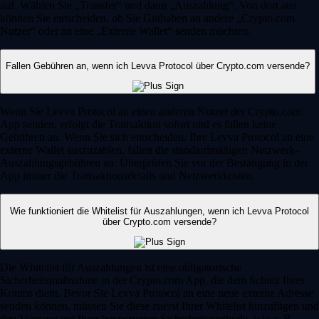
auf. Wählen Sie „Transfer“ und dann „Auszahlung“. Von dort aus
können Sie entscheiden, ob Sie Guthaben an andere „Crypto.com
Nutzer“ oder an eine „Externe Wallet“ senden möchten.
Fallen Gebühren an, wenn ich Levva Protocol über Crypto.com versende?
Wenn Sie Levva Protocol an einen anderen Nutzer der Crypto.com
App senden, erfolgt die Transaktion sofort und es fallen keine
Gebühren an. Wenn Sie sich entscheiden, Ihre Levva Protocol an eine
externe Wallet auszuzahlen, fallen die standardmäßigen Netzwerk-
Auszahlungsgebühren an. Überprüfen Sie vor der Bestätigung in der
App immer die Transaktionsdetails und Netzwerkkosten.
Wie funktioniert die Whitelist für Auszahlungen, wenn ich Levva Protocol
über Crypto.com versende?
Die Whitelist für Auszahlungen ist eine obligatorische
Sicherheitsmaßnahme in der Crypto.com App, die dem Schutz Ihres
Kontos dient. Bevor Sie Levva Protocol an eine neue externe Adresse
senden können, müssen Sie diese zuerst Ihrer Whitelist hinzufügen und
den Vorgang mit Ihrer bevorzugten Sicherheitsmethode, wie z. B.