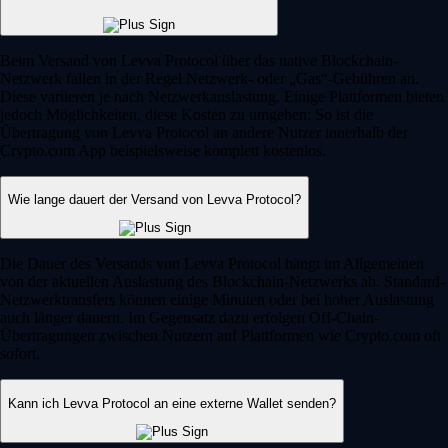
Beim Versand von Levva Protocol über das native Blockchain-
Netzwerk fallen in der Regel Netzwerk- oder „Gas“-Gebühren an.
Diese variieren je nach Netzwerkauslastung. Einige Plattformen bieten
jedoch Möglichkeiten, diese Kosten zu umgehen: So ist die
Übertragung von Levva Protocol an andere Nutzer innerhalb der
Crypto.com App beispielsweise komplett kostenlos.
Wie lange dauert der Versand von Levva Protocol?
Die Dauer des Versands von Levva Protocol hängt im Allgemeinen
von der aktuellen Auslastung des Blockchain-Netzwerks ab. Standard-
Netzwerktransfers können einige Minuten oder bei hoher Auslastung
auch länger dauern. Im Gegensatz dazu erfolgen Off-Chain-
Übertragungen zwischen Nutzern auf Plattformen wie Crypto.com oft
sofort.
Kann ich Levva Protocol an eine externe Wallet senden?