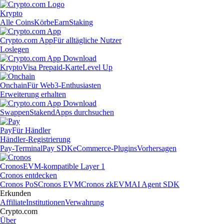
Krypto
Alle Coins
Körbe
Earn
Staking
Crypto.com App
Für alltägliche Nutzer
Loslegen
Krypto
Visa Prepaid-Karte
Level Up
Onchain
Für Web3-Enthusiasten
Erweiterung erhalten
Swappen
Staken
dApps durchsuchen
Pay
Für Händler
Händler-Registrierung
Pay-Terminal
Pay SDK
eCommerce-Plugins
Vorhersagen
Cronos
EVM-kompatible Layer 1
Cronos entdecken
Cronos PoS
Cronos EVM
Cronos zkEVM
AI Agent SDK
Erkunden
Affiliate
Institutionen
Verwahrung
Crypto.com
Über