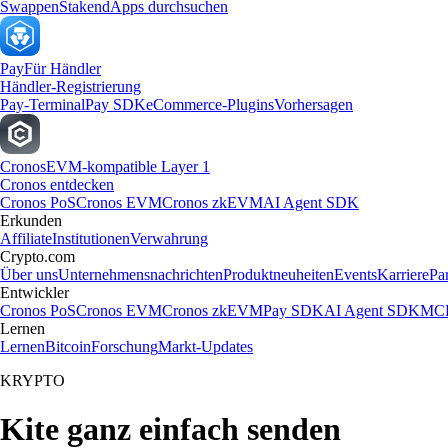
Swappen
Staken
dApps durchsuchen
Pay
Für Händler
Händler-Registrierung
Pay-Terminal
Pay SDK
eCommerce-Plugins
Vorhersagen
Cronos
EVM-kompatible Layer 1
Cronos entdecken
Cronos PoS
Cronos EVM
Cronos zkEVM
AI Agent SDK
Erkunden
Affiliate
Institutionen
Verwahrung
Crypto.com
Über uns
Unternehmensnachrichten
Produktneuheiten
Events
Karriere
Pa
Entwickler
Cronos PoS
Cronos EVM
Cronos zkEVM
Pay SDK
AI Agent SDK
MCP
Lernen
Lernen
Bitcoin
Forschung
Markt-Updates
KRYPTO
Kite ganz einfach senden