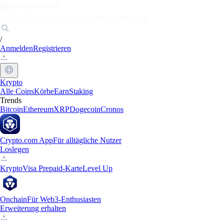
Märkte
Einzelpersonen
Unternehmen
Entdecken
/
Anmelden
Registrieren
Krypto
Alle Coins
Körbe
Earn
Staking
Trends
Bitcoin
Ethereum
XRP
Dogecoin
Cronos
Crypto.com App
Für alltägliche Nutzer
Loslegen
Krypto
Visa Prepaid-Karte
Level Up
Onchain
Für Web3-Enthusiasten
Erweiterung erhalten