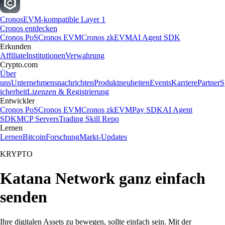
Cronos
EVM-kompatible Layer 1
Cronos entdecken
Cronos PoS
Cronos EVM
Cronos zkEVM
AI Agent SDK
Erkunden
Affiliate
Institutionen
Verwahrung
Crypto.com
Über
uns
Unternehmensnachrichten
Produktneuheiten
Events
Karriere
Partner
S
icherheit
Lizenzen & Registrierung
Entwickler
Cronos PoS
Cronos EVM
Cronos zkEVM
Pay SDK
AI Agent
SDK
MCP Servers
Trading Skill Repo
Lernen
Lernen
Bitcoin
Forschung
Markt-Updates
KRYPTO
Katana Network ganz einfach
senden
Ihre digitalen Assets zu bewegen, sollte einfach sein. Mit der