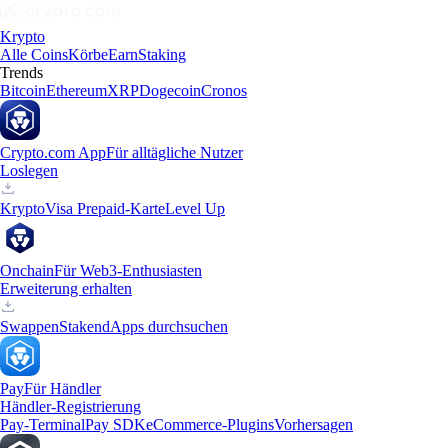
Krypto
Alle Coins
Körbe
Earn
Staking
Trends
Bitcoin
Ethereum
XRP
Dogecoin
Cronos
Crypto.com App
Für alltägliche Nutzer
Loslegen
Krypto
Visa Prepaid-Karte
Level Up
Onchain
Für Web3-Enthusiasten
Erweiterung erhalten
Swappen
Staken
dApps durchsuchen
Pay
Für Händler
Händler-Registrierung
Pay-Terminal
Pay SDK
eCommerce-Plugins
Vorhersagen