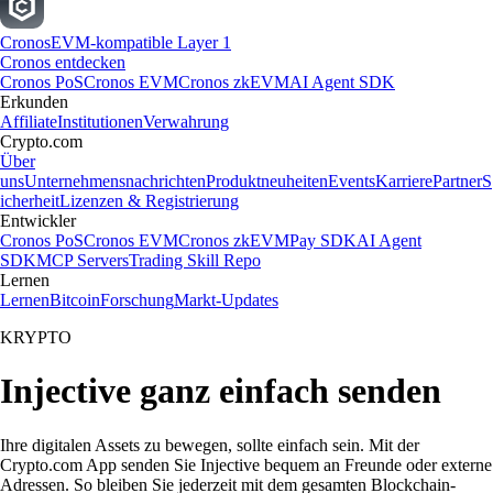
Cronos
EVM-kompatible Layer 1
Cronos entdecken
Cronos PoS
Cronos EVM
Cronos zkEVM
AI Agent SDK
Erkunden
Affiliate
Institutionen
Verwahrung
Crypto.com
Über
uns
Unternehmensnachrichten
Produktneuheiten
Events
Karriere
Partner
S
icherheit
Lizenzen & Registrierung
Entwickler
Cronos PoS
Cronos EVM
Cronos zkEVM
Pay SDK
AI Agent
SDK
MCP Servers
Trading Skill Repo
Lernen
Lernen
Bitcoin
Forschung
Markt-Updates
KRYPTO
Injective ganz einfach senden
Ihre digitalen Assets zu bewegen, sollte einfach sein. Mit der
Crypto.com App senden Sie Injective bequem an Freunde oder externe
Adressen. So bleiben Sie jederzeit mit dem gesamten Blockchain-