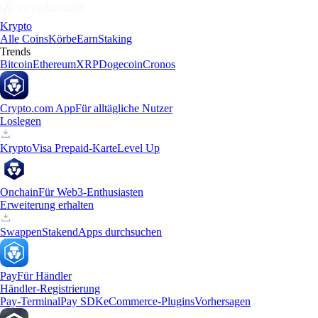
Krypto
Alle Coins
Körbe
Earn
Staking
Trends
Bitcoin
Ethereum
XRP
Dogecoin
Cronos
Crypto.com App
Für alltägliche Nutzer
Loslegen
Krypto
Visa Prepaid-Karte
Level Up
Onchain
Für Web3-Enthusiasten
Erweiterung erhalten
Swappen
Staken
dApps durchsuchen
Pay
Für Händler
Händler-Registrierung
Pay-Terminal
Pay SDK
eCommerce-Plugins
Vorhersagen