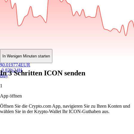
In Wenigen Minuten starten
$
0.019774
EUR
-0.82
%
24H
In 3 Schritten ICON senden
Buy
1
App öffnen
Öffnen Sie die Crypto.com App, navigieren Sie zu Ihren Konten und
wählen Sie in der Krypto-Wallet Ihr ICON-Guthaben aus.