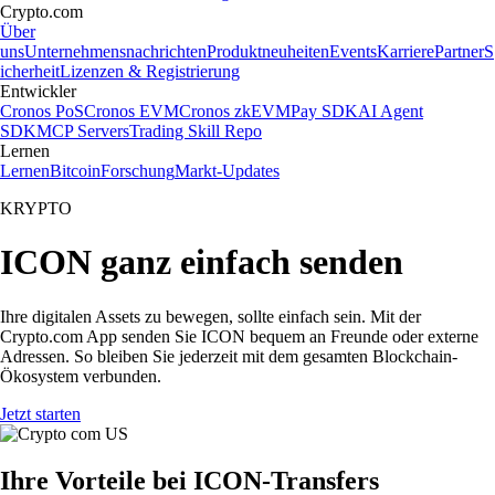
Crypto.com
Über
uns
Unternehmensnachrichten
Produktneuheiten
Events
Karriere
Partner
S
icherheit
Lizenzen & Registrierung
Entwickler
Cronos PoS
Cronos EVM
Cronos zkEVM
Pay SDK
AI Agent
SDK
MCP Servers
Trading Skill Repo
Lernen
Lernen
Bitcoin
Forschung
Markt-Updates
KRYPTO
ICON ganz einfach senden
Ihre digitalen Assets zu bewegen, sollte einfach sein. Mit der
Crypto.com App senden Sie ICON bequem an Freunde oder externe
Adressen. So bleiben Sie jederzeit mit dem gesamten Blockchain-
Ökosystem verbunden.
Jetzt starten
Ihre Vorteile bei ICON-Transfers