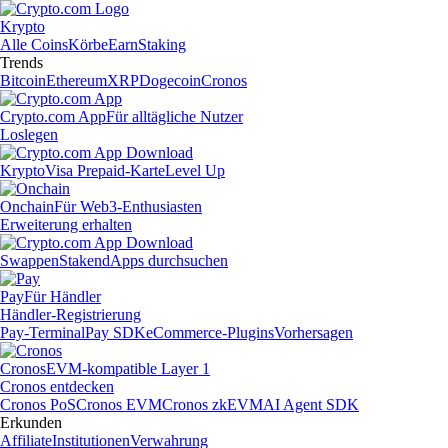
Krypto
Alle Coins
Körbe
Earn
Staking
Trends
Bitcoin
Ethereum
XRP
Dogecoin
Cronos
Crypto.com App
Für alltägliche Nutzer
Loslegen
Krypto
Visa Prepaid-Karte
Level Up
Onchain
Für Web3-Enthusiasten
Erweiterung erhalten
Swappen
Staken
dApps durchsuchen
Pay
Für Händler
Händler-Registrierung
Pay-Terminal
Pay SDK
eCommerce-Plugins
Vorhersagen
Cronos
EVM-kompatible Layer 1
Cronos entdecken
Cronos PoS
Cronos EVM
Cronos zkEVM
AI Agent SDK
Erkunden
Affiliate
Institutionen
Verwahrung