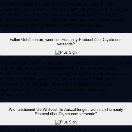
versenden, öffnen Sie einfach die Anwendung, gehen Sie auf
„Konten“, tippen Sie auf „Crypto Wallet“ und rufen Sie Ihr Guthaben
auf. Wählen Sie „Transfer“ und dann „Auszahlung“. Von dort aus
können Sie entscheiden, ob Sie Guthaben an andere „Crypto.com
Nutzer“ oder an eine „Externe Wallet“ senden möchten.
Fallen Gebühren an, wenn ich Humanity Protocol über Crypto.com
versende?
Wenn Sie Humanity Protocol an einen anderen Nutzer der Crypto.com
App senden, erfolgt die Transaktion sofort und es fallen keine
Gebühren an. Wenn Sie sich entscheiden, Ihre Humanity Protocol an
eine externe Wallet auszuzahlen, fallen die standardmäßigen
Netzwerk-Auszahlungsgebühren an. Überprüfen Sie vor der
Bestätigung in der App immer die Transaktionsdetails und
Netzwerkkosten.
Wie funktioniert die Whitelist für Auszahlungen, wenn ich Humanity
Protocol über Crypto.com versende?