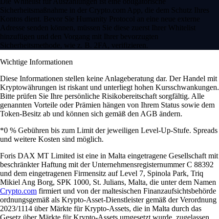
Die Whitelist für Auszahlungen ist eine obligatorische
Sicherheitsmaßnahme in der Crypto.com App, die dem Schutz Ihres
Kontos dient. Bevor Sie Humanity Protocol an eine neue externe
Adresse senden können, müssen Sie diese zuerst Ihrer Whitelist
hinzufügen und den Vorgang mit Ihrer bevorzugten
Sicherheitsmethode, wie z. B. 2FA, verifizieren.
Wichtige Informationen
Diese Informationen stellen keine Anlageberatung dar. Der Handel mit
Kryptowährungen ist riskant und unterliegt hohen Kursschwankungen.
Bitte prüfen Sie Ihre persönliche Risikobereitschaft sorgfältig. Alle
genannten Vorteile oder Prämien hängen von Ihrem Status sowie dem
Token-Besitz ab und können sich gemäß den AGB ändern.
*0 % Gebühren bis zum Limit der jeweiligen Level-Up-Stufe. Spreads
und weitere Kosten sind möglich.
Foris DAX MT Limited ist eine in Malta eingetragene Gesellschaft mit
beschränkter Haftung mit der Unternehmensregisternummer C 88392
und dem eingetragenen Firmensitz auf Level 7, Spinola Park, Triq
Mikiel Ang Borg, SPK 1000, St. Julians, Malta, die unter dem Namen
Crypto.com
firmiert und von der maltesischen Finanzaufsichtsbehörde
ordnungsgemäß als Krypto-Asset-Dienstleister gemäß der Verordnung
2023/1114 über Märkte für Krypto-Assets, die in Malta durch das
Gesetz über Märkte für Krypto-Assets umgesetzt wurde, zugelassen