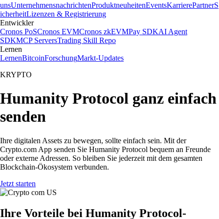
uns
Unternehmensnachrichten
Produktneuheiten
Events
Karriere
Partner
S
icherheit
Lizenzen & Registrierung
Entwickler
Cronos PoS
Cronos EVM
Cronos zkEVM
Pay SDK
AI Agent
SDK
MCP Servers
Trading Skill Repo
Lernen
Lernen
Bitcoin
Forschung
Markt-Updates
KRYPTO
Humanity Protocol ganz einfach
senden
Ihre digitalen Assets zu bewegen, sollte einfach sein. Mit der
Crypto.com App senden Sie Humanity Protocol bequem an Freunde
oder externe Adressen. So bleiben Sie jederzeit mit dem gesamten
Blockchain-Ökosystem verbunden.
Jetzt starten
Ihre Vorteile bei Humanity Protocol-