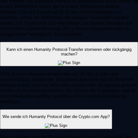
Der Versand von Humanity Protocol ist grundsätzlich sicher, sofern Sie
seriöse Plattformen nutzen und bewährte Sicherheitspraktiken
befolgen. Um den Zugriff auf Ihr Konto bei Übertragungen zu
schützen, sollten Sie Plattformen mit strengen Sicherheitsvorgaben
nutzen. Die Crypto.com App setzt hierbei auf höchste Standards wie
Zwei-Faktor-Authentifizierung (2FA), Passkey-Integration und die
obligatorische Whitelist für Auszahlungen.
Kann ich einen Humanity Protocol-Transfer stornieren oder rückgängig
machen?
Nein, Kryptowährungstransaktionen auf der Blockchain sind
unveränderlich. Sobald eine Transaktion autorisiert und im Netzwerk
bestätigt wurde, kann sie nicht mehr storniert oder rückgängig gemacht
werden. Es ist daher unerlässlich, die Adresse des Empfängers und die
Netzwerkdetails sorgfältig zu prüfen, bevor Sie eine Übertragung
bestätigen.
Wie sende ich Humanity Protocol über die Crypto.com App?
Um zu erfahren, wie Sie Humanity Protocol in der Crypto.com App