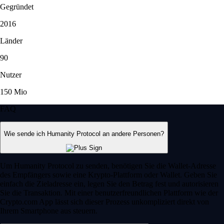
Gegründet
2016
Länder
90
Nutzer
150 Mio
FAQ
Wie sende ich Humanity Protocol an andere Personen?
Um Humanity Protocol zu senden, benötigen Sie die Wallet-Adresse
des Empfängers sowie eine Krypto-Plattform oder Wallet. Geben Sie
einfach die Zieladresse ein, legen Sie den Betrag fest und autorisieren
Sie die Transaktion. Mit einer benutzerfreundlichen Plattform wie der
Crypto.com App lässt sich dieser Prozess unkompliziert direkt von
Ihrem Smartphone aus steuern.