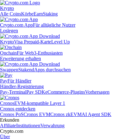
Krypto
Alle Coins
Körbe
Earn
Staking
Crypto.com App
Für alltägliche Nutzer
Loslegen
Krypto
Visa Prepaid-Karte
Level Up
Onchain
Für Web3-Enthusiasten
Erweiterung erhalten
Swappen
Staken
dApps durchsuchen
Pay
Für Händler
Händler-Registrierung
Pay-Terminal
Pay SDK
eCommerce-Plugins
Vorhersagen
Cronos
EVM-kompatible Layer 1
Cronos entdecken
Cronos PoS
Cronos EVM
Cronos zkEVM
AI Agent SDK
Erkunden
Affiliate
Institutionen
Verwahrung
Crypto.com
Über