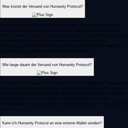
Was kostet der Versand von Humanity Protocol?
Beim Versand von Humanity Protocol über das native Blockchain-
Netzwerk fallen in der Regel Netzwerk- oder „Gas“-Gebühren an.
Diese variieren je nach Netzwerkauslastung. Einige Plattformen bieten
jedoch Möglichkeiten, diese Kosten zu umgehen: So ist die
Übertragung von Humanity Protocol an andere Nutzer innerhalb der
Crypto.com App beispielsweise komplett kostenlos.
Wie lange dauert der Versand von Humanity Protocol?
Die Dauer des Versands von Humanity Protocol hängt im Allgemeinen
von der aktuellen Auslastung des Blockchain-Netzwerks ab. Standard-
Netzwerktransfers können einige Minuten oder bei hoher Auslastung
auch länger dauern. Im Gegensatz dazu erfolgen Off-Chain-
Übertragungen zwischen Nutzern auf Plattformen wie Crypto.com oft
sofort.
Kann ich Humanity Protocol an eine externe Wallet senden?