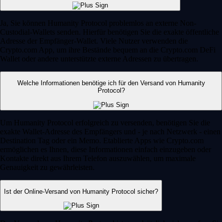
Ja, Sie können Humanity Protocol problemlos an externe Non-
Custodial-Wallets senden. Hierfür benötigen Sie die exakte öffentliche
Adresse der Empfänger-Wallet. Viele Nutzer verwenden die
Crypto.com App, um ihre Bestände bequem an die Crypto.com DeFi
Wallet oder andere unterstützte externe Adressen zu übertragen.
Welche Informationen benötige ich für den Versand von Humanity
Protocol?
Um Humanity Protocol erfolgreich zu versenden, benötigen Sie die
exakte Wallet-Adresse des Empfängers und - je nach Netzwerk - einen
Destination Tag oder ein Memo. Etablierte Apps wie Crypto.com
ermöglichen es Ihnen, diese Informationen einfach einzugeben oder
Kontakte direkt aus Ihrem Telefon auszuwählen, um maximale
Genauigkeit zu gewährleisten.
Ist der Online-Versand von Humanity Protocol sicher?