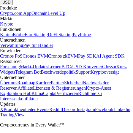
USD
Produkte
Crypto.com App
Onchain
Level Up
Märkte
Krypto
Funktionen
Karten
Körbe
Earn
Staking
DeFi Staking
Pay
Prime
Unternehmen
Verwahrung
Pay für Händler
Entwickler
Cronos PoS
Cronos EVM
Cronos zkEVM
Pay SDK
AI Agent SDK
Ressourcen
Forschung
Markt-Updates
Lernen
BTC/USD Konverter
Glossar
Kurs-
Widgets
Telegram Bot
Beschwerdepolitik
Support
Kryptooversigt
Unternehmen
Über uns
Roadmap
Karriere
Partner
Sicherheit
Nachweis der
Reserven
Affiliate
Lizenzen & Registrierungen
Krypto-Asset
Exploration Hub
Klima
Capital
Verifizieren
Richtlinie zu
Interessenkonflikten
Updates
X
Produktneuheiten
Events
Reddit
Discord
Instagram
Facebook
Linkedin
TradingView
Cryptocurrency in Every Wallet™