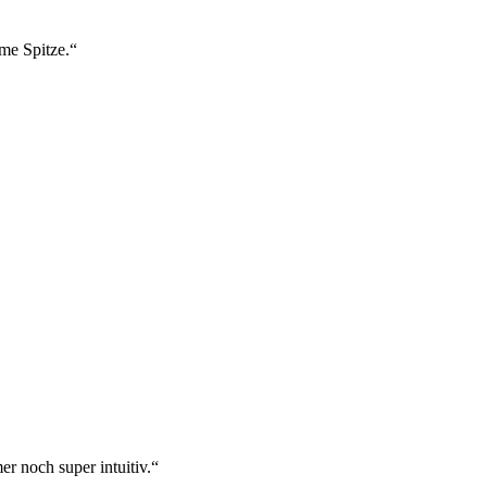
ame Spitze.“
r noch super intuitiv.“