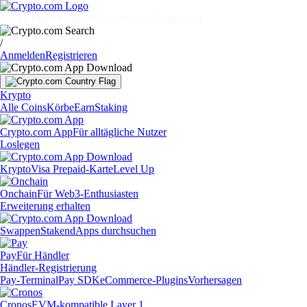
Märkte
Einzelpersonen
Unternehmen
Entdecken
/
Anmelden
Registrieren
Krypto
Alle Coins
Körbe
Earn
Staking
Crypto.com App
Für alltägliche Nutzer
Loslegen
Krypto
Visa Prepaid-Karte
Level Up
Onchain
Für Web3-Enthusiasten
Erweiterung erhalten
Swappen
Staken
dApps durchsuchen
Pay
Für Händler
Händler-Registrierung
Pay-Terminal
Pay SDK
eCommerce-Plugins
Vorhersagen
Cronos
EVM-kompatible Layer 1