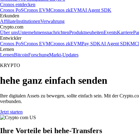
Cronos entdecken
Cronos PoS
Cronos EVM
Cronos zkEVM
AI Agent SDK
Erkunden
Affiliate
Institutionen
Verwahrung
Crypto.com
Über uns
Unternehmensnachrichten
Produktneuheiten
Events
Karriere
Pa
Entwickler
Cronos PoS
Cronos EVM
Cronos zkEVM
Pay SDK
AI Agent SDK
MCP
Lernen
Lernen
Bitcoin
Forschung
Markt-Updates
KRYPTO
hehe ganz einfach senden
Ihre digitalen Assets zu bewegen, sollte einfach sein. Mit der Crypt
verbunden.
Jetzt starten
Ihre Vorteile bei hehe-Transfers