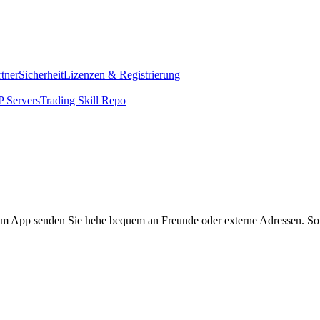
rtner
Sicherheit
Lizenzen & Registrierung
 Servers
Trading Skill Repo
o.com App senden Sie hehe bequem an Freunde oder externe Adressen. S