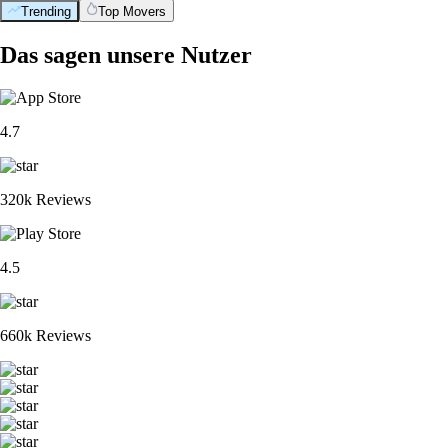
Trending
Top Movers
Das sagen unsere Nutzer
4.7
320k Reviews
4.5
660k Reviews