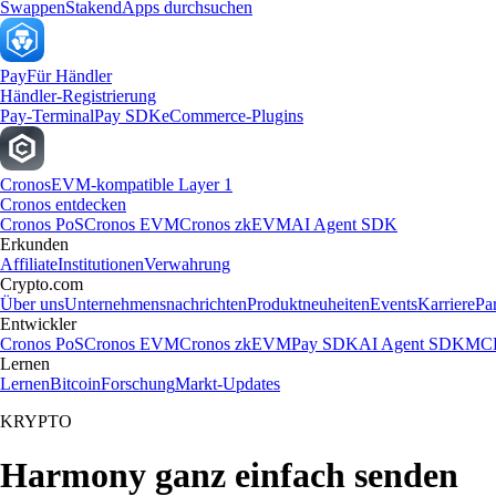
Swappen
Staken
dApps durchsuchen
Pay
Für Händler
Händler-Registrierung
Pay-Terminal
Pay SDK
eCommerce-Plugins
Cronos
EVM-kompatible Layer 1
Cronos entdecken
Cronos PoS
Cronos EVM
Cronos zkEVM
AI Agent SDK
Erkunden
Affiliate
Institutionen
Verwahrung
Crypto.com
Über uns
Unternehmensnachrichten
Produktneuheiten
Events
Karriere
Pa
Entwickler
Cronos PoS
Cronos EVM
Cronos zkEVM
Pay SDK
AI Agent SDK
MCP
Lernen
Lernen
Bitcoin
Forschung
Markt-Updates
KRYPTO
Harmony ganz einfach senden