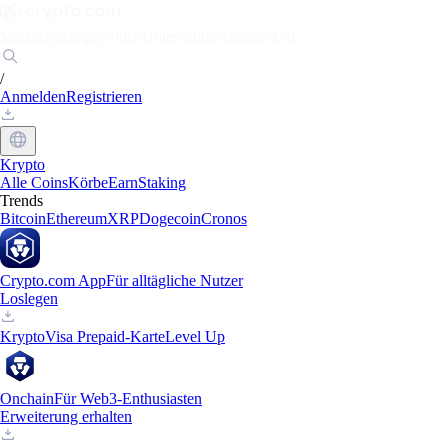
Märkte
Einzelpersonen
Unternehmen
Entdecken
/
Anmelden
Registrieren
Krypto
Alle Coins
Körbe
Earn
Staking
Trends
Bitcoin
Ethereum
XRP
Dogecoin
Cronos
Crypto.com App
Für alltägliche Nutzer
Loslegen
Krypto
Visa Prepaid-Karte
Level Up
Onchain
Für Web3-Enthusiasten
Erweiterung erhalten