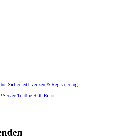
rtner
Sicherheit
Lizenzen & Registrierung
 Servers
Trading Skill Repo
enden