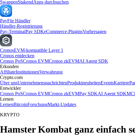
Swappen
Staken
dApps durchsuchen
Pay
Für Händler
Händler-Registrierung
Pay-Terminal
Pay SDK
eCommerce-Plugins
Vorhersagen
Cronos
EVM-kompatible Layer 1
Cronos entdecken
Cronos PoS
Cronos EVM
Cronos zkEVM
AI Agent SDK
Erkunden
Affiliate
Institutionen
Verwahrung
Crypto.com
Über uns
Unternehmensnachrichten
Produktneuheiten
Events
Karriere
Pa
Entwickler
Cronos PoS
Cronos EVM
Cronos zkEVM
Pay SDK
AI Agent SDK
MCP
Lernen
Lernen
Bitcoin
Forschung
Markt-Updates
KRYPTO
Hamster Kombat ganz einfach s