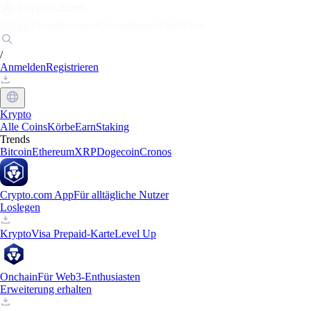
Märkte
Einzelpersonen
Unternehmen
Entdecken
/
Anmelden
Registrieren
Krypto
Alle Coins
Körbe
Earn
Staking
Trends
Bitcoin
Ethereum
XRP
Dogecoin
Cronos
Crypto.com App
Für alltägliche Nutzer
Loslegen
Krypto
Visa Prepaid-Karte
Level Up
Onchain
Für Web3-Enthusiasten
Erweiterung erhalten