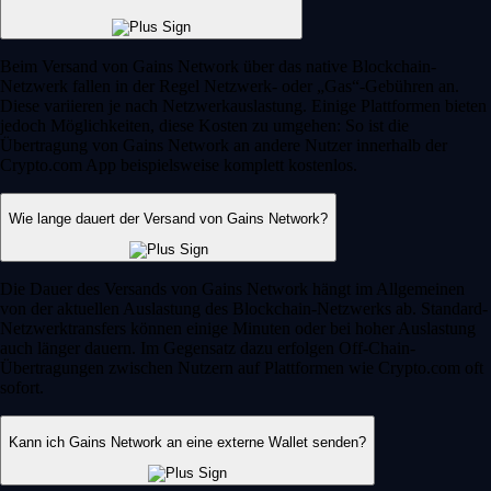
Beim Versand von Gains Network über das native Blockchain-
Netzwerk fallen in der Regel Netzwerk- oder „Gas“-Gebühren an.
Diese variieren je nach Netzwerkauslastung. Einige Plattformen bieten
jedoch Möglichkeiten, diese Kosten zu umgehen: So ist die
Übertragung von Gains Network an andere Nutzer innerhalb der
Crypto.com App beispielsweise komplett kostenlos.
Wie lange dauert der Versand von Gains Network?
Die Dauer des Versands von Gains Network hängt im Allgemeinen
von der aktuellen Auslastung des Blockchain-Netzwerks ab. Standard-
Netzwerktransfers können einige Minuten oder bei hoher Auslastung
auch länger dauern. Im Gegensatz dazu erfolgen Off-Chain-
Übertragungen zwischen Nutzern auf Plattformen wie Crypto.com oft
sofort.
Kann ich Gains Network an eine externe Wallet senden?