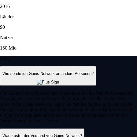
2016
Länder
90
Nutzer
150 Mio
FAQ
Wie sende ich Gains Network an andere Personen?
Um Gains Network zu senden, benötigen Sie die Wallet-Adresse des
Empfängers sowie eine Krypto-Plattform oder Wallet. Geben Sie
einfach die Zieladresse ein, legen Sie den Betrag fest und autorisieren
Sie die Transaktion. Mit einer benutzerfreundlichen Plattform wie der
Crypto.com App lässt sich dieser Prozess unkompliziert direkt von
Ihrem Smartphone aus steuern.
Was kostet der Versand von Gains Network?