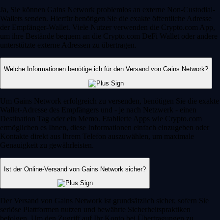
Ja, Sie können Gains Network problemlos an externe Non-Custodial-
Wallets senden. Hierfür benötigen Sie die exakte öffentliche Adresse
der Empfänger-Wallet. Viele Nutzer verwenden die Crypto.com App,
um ihre Bestände bequem an die Crypto.com DeFi Wallet oder andere
unterstützte externe Adressen zu übertragen.
Welche Informationen benötige ich für den Versand von Gains Network?
Um Gains Network erfolgreich zu versenden, benötigen Sie die exakte
Wallet-Adresse des Empfängers und - je nach Netzwerk - einen
Destination Tag oder ein Memo. Etablierte Apps wie Crypto.com
ermöglichen es Ihnen, diese Informationen einfach einzugeben oder
Kontakte direkt aus Ihrem Telefon auszuwählen, um maximale
Genauigkeit zu gewährleisten.
Ist der Online-Versand von Gains Network sicher?
Der Versand von Gains Network ist grundsätzlich sicher, sofern Sie
seriöse Plattformen nutzen und bewährte Sicherheitspraktiken
befolgen. Um den Zugriff auf Ihr Konto bei Übertragungen zu