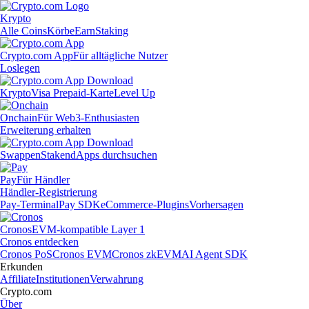
Krypto
Alle Coins
Körbe
Earn
Staking
Crypto.com App
Für alltägliche Nutzer
Loslegen
Krypto
Visa Prepaid-Karte
Level Up
Onchain
Für Web3-Enthusiasten
Erweiterung erhalten
Swappen
Staken
dApps durchsuchen
Pay
Für Händler
Händler-Registrierung
Pay-Terminal
Pay SDK
eCommerce-Plugins
Vorhersagen
Cronos
EVM-kompatible Layer 1
Cronos entdecken
Cronos PoS
Cronos EVM
Cronos zkEVM
AI Agent SDK
Erkunden
Affiliate
Institutionen
Verwahrung
Crypto.com
Über