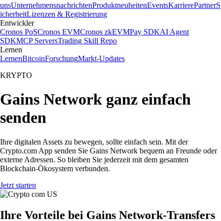
uns
Unternehmensnachrichten
Produktneuheiten
Events
Karriere
Partner
S
icherheit
Lizenzen & Registrierung
Entwickler
Cronos PoS
Cronos EVM
Cronos zkEVM
Pay SDK
AI Agent
SDK
MCP Servers
Trading Skill Repo
Lernen
Lernen
Bitcoin
Forschung
Markt-Updates
KRYPTO
Gains Network ganz einfach
senden
Ihre digitalen Assets zu bewegen, sollte einfach sein. Mit der
Crypto.com App senden Sie Gains Network bequem an Freunde oder
externe Adressen. So bleiben Sie jederzeit mit dem gesamten
Blockchain-Ökosystem verbunden.
Jetzt starten
Ihre Vorteile bei Gains Network-Transfers