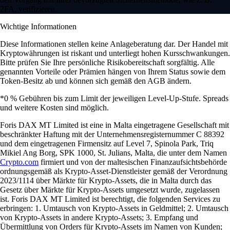
2FA, verifizieren.
Wichtige Informationen
Diese Informationen stellen keine Anlageberatung dar. Der Handel mit
Kryptowährungen ist riskant und unterliegt hohen Kursschwankungen.
Bitte prüfen Sie Ihre persönliche Risikobereitschaft sorgfältig. Alle
genannten Vorteile oder Prämien hängen von Ihrem Status sowie dem
Token-Besitz ab und können sich gemäß den AGB ändern.
*0 % Gebühren bis zum Limit der jeweiligen Level-Up-Stufe. Spreads
und weitere Kosten sind möglich.
Foris DAX MT Limited ist eine in Malta eingetragene Gesellschaft mit
beschränkter Haftung mit der Unternehmensregisternummer C 88392
und dem eingetragenen Firmensitz auf Level 7, Spinola Park, Triq
Mikiel Ang Borg, SPK 1000, St. Julians, Malta, die unter dem Namen
Crypto.com
firmiert und von der maltesischen Finanzaufsichtsbehörde
ordnungsgemäß als Krypto-Asset-Dienstleister gemäß der Verordnung
2023/1114 über Märkte für Krypto-Assets, die in Malta durch das
Gesetz über Märkte für Krypto-Assets umgesetzt wurde, zugelassen
ist. Foris DAX MT Limited ist berechtigt, die folgenden Services zu
erbringen: 1. Umtausch von Krypto-Assets in Geldmittel; 2. Umtausch
von Krypto-Assets in andere Krypto-Assets; 3. Empfang und
Übermittlung von Orders für Krypto-Assets im Namen von Kunden;