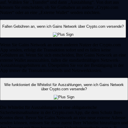
auf. Wählen Sie „Transfer“ und dann „Auszahlung“. Von dort aus
können Sie entscheiden, ob Sie Guthaben an andere „Crypto.com
Nutzer“ oder an eine „Externe Wallet“ senden möchten.
Fallen Gebühren an, wenn ich Gains Network über Crypto.com versende?
Wenn Sie Gains Network an einen anderen Nutzer der Crypto.com
App senden, erfolgt die Transaktion sofort und es fallen keine
Gebühren an. Wenn Sie sich entscheiden, Ihre Gains Network an eine
externe Wallet auszuzahlen, fallen die standardmäßigen Netzwerk-
Auszahlungsgebühren an. Überprüfen Sie vor der Bestätigung in der
App immer die Transaktionsdetails und Netzwerkkosten.
Wie funktioniert die Whitelist für Auszahlungen, wenn ich Gains Network
über Crypto.com versende?
Die Whitelist für Auszahlungen ist eine obligatorische
Sicherheitsmaßnahme in der Crypto.com App, die dem Schutz Ihres
Kontos dient. Bevor Sie Gains Network an eine neue externe Adresse
senden können, müssen Sie diese zuerst Ihrer Whitelist hinzufügen und
den Vorgang mit Ihrer bevorzugten Sicherheitsmethode, wie z. B.