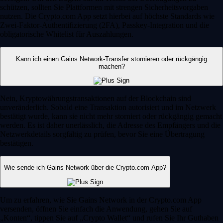
schützen, sollten Sie Plattformen mit strengen Sicherheitsvorgaben
nutzen. Die Crypto.com App setzt hierbei auf höchste Standards wie
Zwei-Faktor-Authentifizierung (2FA), Passkey-Integration und die
obligatorische Whitelist für Auszahlungen.
Kann ich einen Gains Network-Transfer stornieren oder rückgängig
machen?
Nein, Kryptowährungstransaktionen auf der Blockchain sind
unveränderlich. Sobald eine Transaktion autorisiert und im Netzwerk
bestätigt wurde, kann sie nicht mehr storniert oder rückgängig gemacht
werden. Es ist daher unerlässlich, die Adresse des Empfängers und die
Netzwerkdetails sorgfältig zu prüfen, bevor Sie eine Übertragung
bestätigen.
Wie sende ich Gains Network über die Crypto.com App?
Um zu erfahren, wie Sie Gains Network in der Crypto.com App
versenden, öffnen Sie einfach die Anwendung, gehen Sie auf
„Konten“, tippen Sie auf „Crypto Wallet“ und rufen Sie Ihr Guthaben