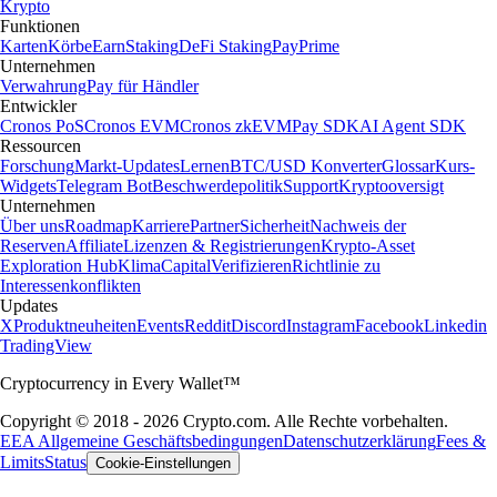
Krypto
Funktionen
Karten
Körbe
Earn
Staking
DeFi Staking
Pay
Prime
Unternehmen
Verwahrung
Pay für Händler
Entwickler
Cronos PoS
Cronos EVM
Cronos zkEVM
Pay SDK
AI Agent SDK
Ressourcen
Forschung
Markt-Updates
Lernen
BTC/USD Konverter
Glossar
Kurs-
Widgets
Telegram Bot
Beschwerdepolitik
Support
Kryptooversigt
Unternehmen
Über uns
Roadmap
Karriere
Partner
Sicherheit
Nachweis der
Reserven
Affiliate
Lizenzen & Registrierungen
Krypto-Asset
Exploration Hub
Klima
Capital
Verifizieren
Richtlinie zu
Interessenkonflikten
Updates
X
Produktneuheiten
Events
Reddit
Discord
Instagram
Facebook
Linkedin
TradingView
Cryptocurrency in Every Wallet™
Copyright © 2018 - 2026 Crypto.com. Alle Rechte vorbehalten.
EEA Allgemeine Geschäftsbedingungen
Datenschutzerklärung
Fees &
Limits
Status
Cookie-Einstellungen