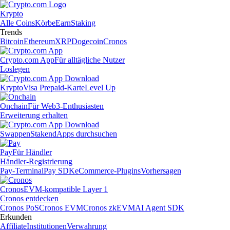
Krypto
Alle Coins
Körbe
Earn
Staking
Trends
Bitcoin
Ethereum
XRP
Dogecoin
Cronos
Crypto.com App
Für alltägliche Nutzer
Loslegen
Krypto
Visa Prepaid-Karte
Level Up
Onchain
Für Web3-Enthusiasten
Erweiterung erhalten
Swappen
Staken
dApps durchsuchen
Pay
Für Händler
Händler-Registrierung
Pay-Terminal
Pay SDK
eCommerce-Plugins
Vorhersagen
Cronos
EVM-kompatible Layer 1
Cronos entdecken
Cronos PoS
Cronos EVM
Cronos zkEVM
AI Agent SDK
Erkunden
Affiliate
Institutionen
Verwahrung