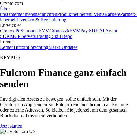
Crypto.com
Über
uns
Unternehmensnachrichten
Produktneuheiten
Events
Karriere
Partner
S
icherheit
Lizenzen & Registrierung
Entwickler
Cronos PoS
Cronos EVM
Cronos zkEVM
Pay SDK
AI Agent
SDK
MCP Servers
Trading Skill Repo
Lernen
Lernen
Bitcoin
Forschung
Markt-Updates
KRYPTO
Fulcrom Finance ganz einfach
senden
Ihre digitalen Assets zu bewegen, sollte einfach sein. Mit der
Crypto.com App senden Sie Fulcrom Finance bequem an Freunde
oder externe Adressen. So bleiben Sie jederzeit mit dem gesamten
Blockchain-Ökosystem verbunden.
Jetzt starten