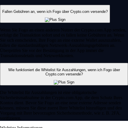
Fallen Gebühren an, wenn ich Fogo über Crypto.com versende?
Wenn Sie Fogo an einen anderen Nutzer der Crypto.com App senden,
erfolgt die Transaktion sofort und es fallen keine Gebühren an. Wenn
Sie sich entscheiden, Ihre Fogo an eine externe Wallet auszuzahlen,
fallen die standardmäßigen Netzwerk-Auszahlungsgebühren an.
Überprüfen Sie vor der Bestätigung in der App immer die
Transaktionsdetails und Netzwerkkosten.
Wie funktioniert die Whitelist für Auszahlungen, wenn ich Fogo über
Crypto.com versende?
Die Whitelist für Auszahlungen ist eine obligatorische
Sicherheitsmaßnahme in der Crypto.com App, die dem Schutz Ihres
Kontos dient. Bevor Sie Fogo an eine neue externe Adresse senden
können, müssen Sie diese zuerst Ihrer Whitelist hinzufügen und den
Vorgang mit Ihrer bevorzugten Sicherheitsmethode, wie z. B. 2FA,
verifizieren.
Wichtige Informationen