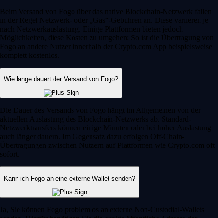
Beim Versand von Fogo über das native Blockchain-Netzwerk fallen
in der Regel Netzwerk- oder „Gas“-Gebühren an. Diese variieren je
nach Netzwerkauslastung. Einige Plattformen bieten jedoch
Möglichkeiten, diese Kosten zu umgehen: So ist die Übertragung von
Fogo an andere Nutzer innerhalb der Crypto.com App beispielsweise
komplett kostenlos.
Wie lange dauert der Versand von Fogo?
Die Dauer des Versands von Fogo hängt im Allgemeinen von der
aktuellen Auslastung des Blockchain-Netzwerks ab. Standard-
Netzwerktransfers können einige Minuten oder bei hoher Auslastung
auch länger dauern. Im Gegensatz dazu erfolgen Off-Chain-
Übertragungen zwischen Nutzern auf Plattformen wie Crypto.com oft
sofort.
Kann ich Fogo an eine externe Wallet senden?
Ja, Sie können Fogo problemlos an externe Non-Custodial-Wallets