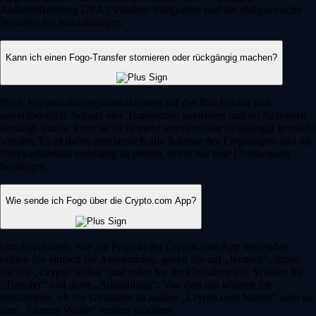
Authentifizierung (2FA), Passkey-Integration und die obligatorische
Whitelist für Auszahlungen.
Kann ich einen Fogo-Transfer stornieren oder rückgängig machen?
Nein, Kryptowährungstransaktionen auf der Blockchain sind
unveränderlich. Sobald eine Transaktion autorisiert und im Netzwerk
bestätigt wurde, kann sie nicht mehr storniert oder rückgängig gemacht
werden. Es ist daher unerlässlich, die Adresse des Empfängers und die
Netzwerkdetails sorgfältig zu prüfen, bevor Sie eine Übertragung
bestätigen.
Wie sende ich Fogo über die Crypto.com App?
Um zu erfahren, wie Sie Fogo in der Crypto.com App versenden,
öffnen Sie einfach die Anwendung, gehen Sie auf „Konten“, tippen
Sie auf „Crypto Wallet“ und rufen Sie Ihr Guthaben auf. Wählen Sie
„Transfer“ und dann „Auszahlung“. Von dort aus können Sie
entscheiden, ob Sie Guthaben an andere „Crypto.com Nutzer“ oder an
eine „Externe Wallet“ senden möchten.