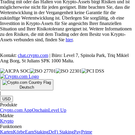
Trading mit oder das Halten von Krypto-Assets birgt Risiken und ist
möglicherweise nicht für jeden geeignet. Bitte beachten Sie, dass die
Wertentwicklung in der Vergangenheit keine Garantie für die
zukünftige Wertentwicklung ist. Überlegen Sie sorgfältig, ob eine
Investition in Krypto-Assets für Sie angesichts Ihrer finanziellen
Situation und Ihrer Risikotoleranz geeignet ist. Weitere Informationen
zu den Risiken, die mit dem Trading oder dem Besitz von Krypto-
Assets verbunden sind, finden Sie
hier
.
Kontakt:
chat.crypto.com
| Büro: Level 7, Spinola Park, Triq Mikiel
Ang Borg, St Julians SPK 1000 Malta.
Deutsch
|
USD
Produkte
Crypto.com App
Onchain
Level Up
Märkte
Krypto
Funktionen
Karten
Körbe
Earn
Staking
DeFi Staking
Pay
Prime