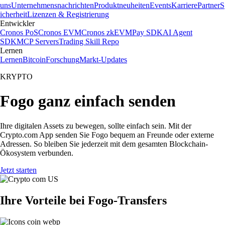
uns
Unternehmensnachrichten
Produktneuheiten
Events
Karriere
Partner
S
icherheit
Lizenzen & Registrierung
Entwickler
Cronos PoS
Cronos EVM
Cronos zkEVM
Pay SDK
AI Agent
SDK
MCP Servers
Trading Skill Repo
Lernen
Lernen
Bitcoin
Forschung
Markt-Updates
KRYPTO
Fogo ganz einfach senden
Ihre digitalen Assets zu bewegen, sollte einfach sein. Mit der
Crypto.com App senden Sie Fogo bequem an Freunde oder externe
Adressen. So bleiben Sie jederzeit mit dem gesamten Blockchain-
Ökosystem verbunden.
Jetzt starten
Ihre Vorteile bei Fogo-Transfers