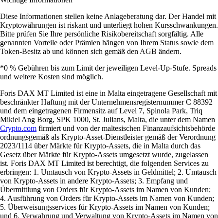
Diese Informationen stellen keine Anlageberatung dar. Der Handel mit
Kryptowährungen ist riskant und unterliegt hohen Kursschwankungen.
Bitte prüfen Sie Ihre persönliche Risikobereitschaft sorgfältig. Alle
genannten Vorteile oder Prämien hängen von Ihrem Status sowie dem
Token-Besitz ab und können sich gemäß den AGB ändern.
*0 % Gebühren bis zum Limit der jeweiligen Level-Up-Stufe. Spreads
und weitere Kosten sind möglich.
Foris DAX MT Limited ist eine in Malta eingetragene Gesellschaft mit
beschränkter Haftung mit der Unternehmensregisternummer C 88392
und dem eingetragenen Firmensitz auf Level 7, Spinola Park, Triq
Mikiel Ang Borg, SPK 1000, St. Julians, Malta, die unter dem Namen
Crypto.com
firmiert und von der maltesischen Finanzaufsichtsbehörde
ordnungsgemäß als Krypto-Asset-Dienstleister gemäß der Verordnung
2023/1114 über Märkte für Krypto-Assets, die in Malta durch das
Gesetz über Märkte für Krypto-Assets umgesetzt wurde, zugelassen
ist. Foris DAX MT Limited ist berechtigt, die folgenden Services zu
erbringen: 1. Umtausch von Krypto-Assets in Geldmittel; 2. Umtausch
von Krypto-Assets in andere Krypto-Assets; 3. Empfang und
Übermittlung von Orders für Krypto-Assets im Namen von Kunden;
4. Ausführung von Orders für Krypto-Assets im Namen von Kunden;
5. Überweisungsservices für Krypto-Assets im Namen von Kunden;
und 6. Verwahrung und Verwaltung von Krypto-Assets im Namen von