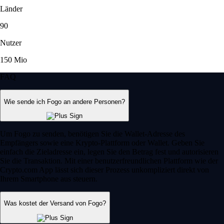
Länder
90
Nutzer
150 Mio
FAQ
Wie sende ich Fogo an andere Personen?
Um Fogo zu senden, benötigen Sie die Wallet-Adresse des
Empfängers sowie eine Krypto-Plattform oder Wallet. Geben Sie
einfach die Zieladresse ein, legen Sie den Betrag fest und autorisieren
Sie die Transaktion. Mit einer benutzerfreundlichen Plattform wie der
Crypto.com App lässt sich dieser Prozess unkompliziert direkt von
Ihrem Smartphone aus steuern.
Was kostet der Versand von Fogo?