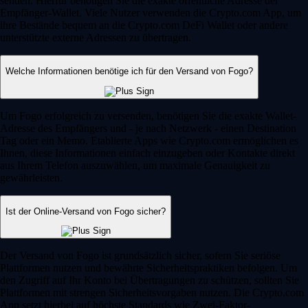
senden. Hierfür benötigen Sie die exakte öffentliche Adresse der
Empfänger-Wallet. Viele Nutzer verwenden die Crypto.com App, um
ihre Bestände bequem an die Crypto.com DeFi Wallet oder andere
unterstützte externe Adressen zu übertragen.
Welche Informationen benötige ich für den Versand von Fogo?
Um Fogo erfolgreich zu versenden, benötigen Sie die exakte Wallet-
Adresse des Empfängers und - je nach Netzwerk - einen Destination
Tag oder ein Memo. Etablierte Apps wie Crypto.com ermöglichen es
Ihnen, diese Informationen einfach einzugeben oder Kontakte direkt
aus Ihrem Telefon auszuwählen, um maximale Genauigkeit zu
gewährleisten.
Ist der Online-Versand von Fogo sicher?
Der Versand von Fogo ist grundsätzlich sicher, sofern Sie seriöse
Plattformen nutzen und bewährte Sicherheitspraktiken befolgen. Um
den Zugriff auf Ihr Konto bei Übertragungen zu schützen, sollten Sie
Plattformen mit strengen Sicherheitsvorgaben nutzen. Die Crypto.com
App setzt hierbei auf höchste Standards wie Zwei-Faktor-