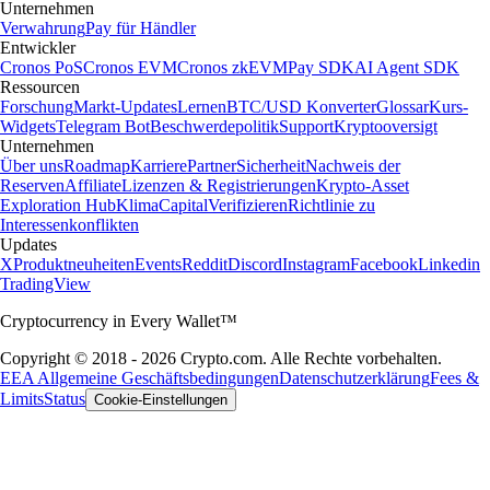
Unternehmen
Verwahrung
Pay für Händler
Entwickler
Cronos PoS
Cronos EVM
Cronos zkEVM
Pay SDK
AI Agent SDK
Ressourcen
Forschung
Markt-Updates
Lernen
BTC/USD Konverter
Glossar
Kurs-
Widgets
Telegram Bot
Beschwerdepolitik
Support
Kryptooversigt
Unternehmen
Über uns
Roadmap
Karriere
Partner
Sicherheit
Nachweis der
Reserven
Affiliate
Lizenzen & Registrierungen
Krypto-Asset
Exploration Hub
Klima
Capital
Verifizieren
Richtlinie zu
Interessenkonflikten
Updates
X
Produktneuheiten
Events
Reddit
Discord
Instagram
Facebook
Linkedin
TradingView
Cryptocurrency in Every Wallet™
Copyright © 2018 - 2026 Crypto.com. Alle Rechte vorbehalten.
EEA Allgemeine Geschäftsbedingungen
Datenschutzerklärung
Fees &
Limits
Status
Cookie-Einstellungen