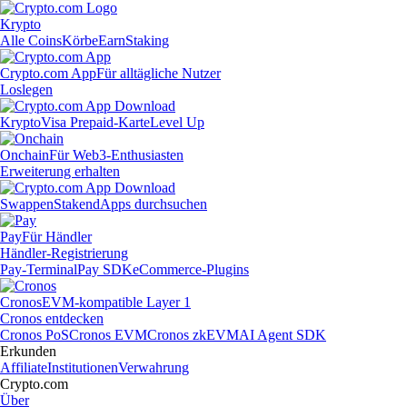
Krypto
Alle Coins
Körbe
Earn
Staking
Crypto.com App
Für alltägliche Nutzer
Loslegen
Krypto
Visa Prepaid-Karte
Level Up
Onchain
Für Web3-Enthusiasten
Erweiterung erhalten
Swappen
Staken
dApps durchsuchen
Pay
Für Händler
Händler-Registrierung
Pay-Terminal
Pay SDK
eCommerce-Plugins
Cronos
EVM-kompatible Layer 1
Cronos entdecken
Cronos PoS
Cronos EVM
Cronos zkEVM
AI Agent SDK
Erkunden
Affiliate
Institutionen
Verwahrung
Crypto.com
Über