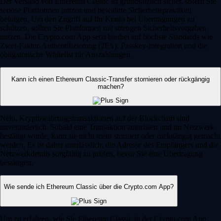
Der Versand von Ethereum Classic ist grundsätzlich sicher, sofern Sie
seriöse Plattformen nutzen und bewährte Sicherheitspraktiken
befolgen. Um den Zugriff auf Ihr Konto bei Übertragungen zu
schützen, sollten Sie Plattformen mit strengen Sicherheitsvorgaben
nutzen. Die Crypto.com App setzt hierbei auf höchste Standards wie
Zwei-Faktor-Authentifizierung (2FA), Passkey-Integration und die
obligatorische Whitelist für Auszahlungen.
Kann ich einen Ethereum Classic-Transfer stornieren oder rückgängig
machen?
Nein, Kryptowährungstransaktionen auf der Blockchain sind
unveränderlich. Sobald eine Transaktion autorisiert und im Netzwerk
bestätigt wurde, kann sie nicht mehr storniert oder rückgängig gemacht
werden. Es ist daher unerlässlich, die Adresse des Empfängers und die
Netzwerkdetails sorgfältig zu prüfen, bevor Sie eine Übertragung
bestätigen.
Wie sende ich Ethereum Classic über die Crypto.com App?
Um zu erfahren, wie Sie Ethereum Classic in der Crypto.com App