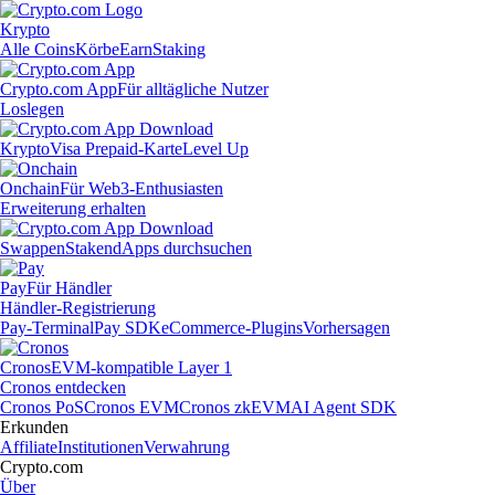
Krypto
Alle Coins
Körbe
Earn
Staking
Crypto.com App
Für alltägliche Nutzer
Loslegen
Krypto
Visa Prepaid-Karte
Level Up
Onchain
Für Web3-Enthusiasten
Erweiterung erhalten
Swappen
Staken
dApps durchsuchen
Pay
Für Händler
Händler-Registrierung
Pay-Terminal
Pay SDK
eCommerce-Plugins
Vorhersagen
Cronos
EVM-kompatible Layer 1
Cronos entdecken
Cronos PoS
Cronos EVM
Cronos zkEVM
AI Agent SDK
Erkunden
Affiliate
Institutionen
Verwahrung
Crypto.com
Über