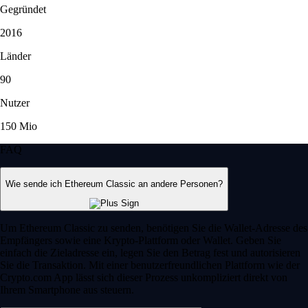
Gegründet
2016
Länder
90
Nutzer
150 Mio
FAQ
Wie sende ich Ethereum Classic an andere Personen?
Um Ethereum Classic zu senden, benötigen Sie die Wallet-Adresse des
Empfängers sowie eine Krypto-Plattform oder Wallet. Geben Sie
einfach die Zieladresse ein, legen Sie den Betrag fest und autorisieren
Sie die Transaktion. Mit einer benutzerfreundlichen Plattform wie der
Crypto.com App lässt sich dieser Prozess unkompliziert direkt von
Ihrem Smartphone aus steuern.