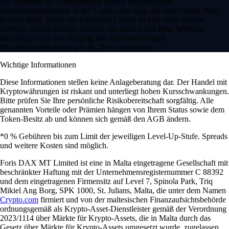
Die Whitelist für Auszahlungen ist eine obligatorische
Sicherheitsmaßnahme in der Crypto.com App, die dem Schutz Ihres
Kontos dient. Bevor Sie Ethereum Classic an eine neue externe
Adresse senden können, müssen Sie diese zuerst Ihrer Whitelist
hinzufügen und den Vorgang mit Ihrer bevorzugten
Sicherheitsmethode, wie z. B. 2FA, verifizieren.
Wichtige Informationen
Diese Informationen stellen keine Anlageberatung dar. Der Handel mit
Kryptowährungen ist riskant und unterliegt hohen Kursschwankungen.
Bitte prüfen Sie Ihre persönliche Risikobereitschaft sorgfältig. Alle
genannten Vorteile oder Prämien hängen von Ihrem Status sowie dem
Token-Besitz ab und können sich gemäß den AGB ändern.
*0 % Gebühren bis zum Limit der jeweiligen Level-Up-Stufe. Spreads
und weitere Kosten sind möglich.
Foris DAX MT Limited ist eine in Malta eingetragene Gesellschaft mit
beschränkter Haftung mit der Unternehmensregisternummer C 88392
und dem eingetragenen Firmensitz auf Level 7, Spinola Park, Triq
Mikiel Ang Borg, SPK 1000, St. Julians, Malta, die unter dem Namen
Crypto.com
firmiert und von der maltesischen Finanzaufsichtsbehörde
ordnungsgemäß als Krypto-Asset-Dienstleister gemäß der Verordnung
2023/1114 über Märkte für Krypto-Assets, die in Malta durch das
Gesetz über Märkte für Krypto-Assets umgesetzt wurde, zugelassen