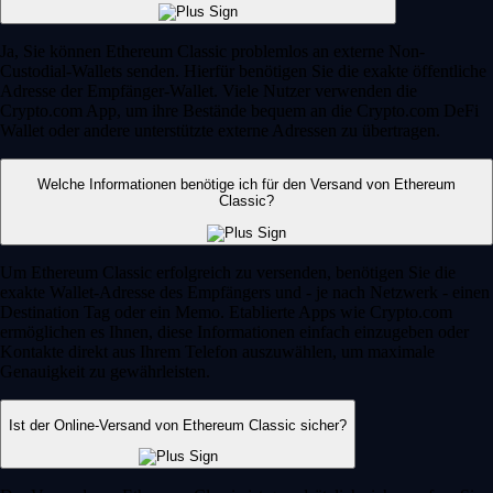
Ja, Sie können Ethereum Classic problemlos an externe Non-
Custodial-Wallets senden. Hierfür benötigen Sie die exakte öffentliche
Adresse der Empfänger-Wallet. Viele Nutzer verwenden die
Crypto.com App, um ihre Bestände bequem an die Crypto.com DeFi
Wallet oder andere unterstützte externe Adressen zu übertragen.
Welche Informationen benötige ich für den Versand von Ethereum
Classic?
Um Ethereum Classic erfolgreich zu versenden, benötigen Sie die
exakte Wallet-Adresse des Empfängers und - je nach Netzwerk - einen
Destination Tag oder ein Memo. Etablierte Apps wie Crypto.com
ermöglichen es Ihnen, diese Informationen einfach einzugeben oder
Kontakte direkt aus Ihrem Telefon auszuwählen, um maximale
Genauigkeit zu gewährleisten.
Ist der Online-Versand von Ethereum Classic sicher?