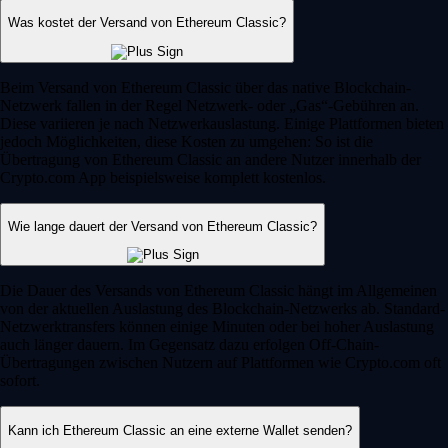
Was kostet der Versand von Ethereum Classic?
Beim Versand von Ethereum Classic über das native Blockchain-
Netzwerk fallen in der Regel Netzwerk- oder „Gas“-Gebühren an.
Diese variieren je nach Netzwerkauslastung. Einige Plattformen bieten
jedoch Möglichkeiten, diese Kosten zu umgehen: So ist die
Übertragung von Ethereum Classic an andere Nutzer innerhalb der
Crypto.com App beispielsweise komplett kostenlos.
Wie lange dauert der Versand von Ethereum Classic?
Die Dauer des Versands von Ethereum Classic hängt im Allgemeinen
von der aktuellen Auslastung des Blockchain-Netzwerks ab. Standard-
Netzwerktransfers können einige Minuten oder bei hoher Auslastung
auch länger dauern. Im Gegensatz dazu erfolgen Off-Chain-
Übertragungen zwischen Nutzern auf Plattformen wie Crypto.com oft
sofort.
Kann ich Ethereum Classic an eine externe Wallet senden?