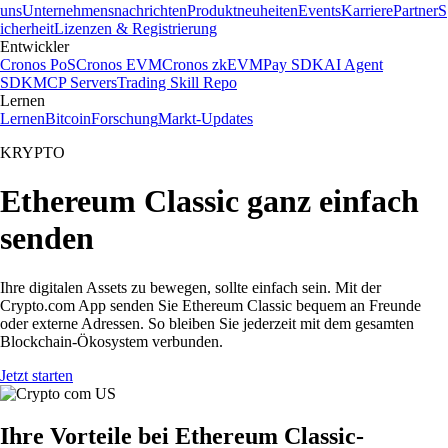
uns
Unternehmensnachrichten
Produktneuheiten
Events
Karriere
Partner
S
icherheit
Lizenzen & Registrierung
Entwickler
Cronos PoS
Cronos EVM
Cronos zkEVM
Pay SDK
AI Agent
SDK
MCP Servers
Trading Skill Repo
Lernen
Lernen
Bitcoin
Forschung
Markt-Updates
KRYPTO
Ethereum Classic ganz einfach
senden
Ihre digitalen Assets zu bewegen, sollte einfach sein. Mit der
Crypto.com App senden Sie Ethereum Classic bequem an Freunde
oder externe Adressen. So bleiben Sie jederzeit mit dem gesamten
Blockchain-Ökosystem verbunden.
Jetzt starten
Ihre Vorteile bei Ethereum Classic-