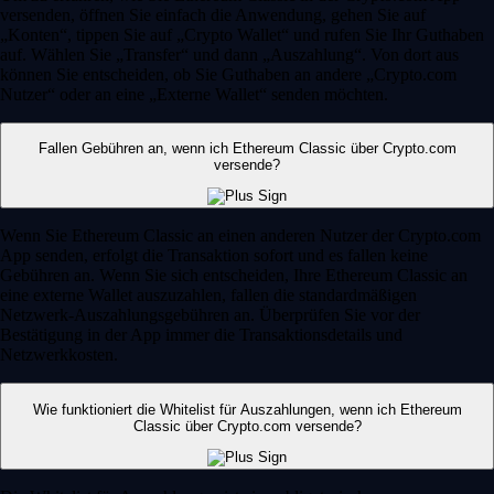
versenden, öffnen Sie einfach die Anwendung, gehen Sie auf
„Konten“, tippen Sie auf „Crypto Wallet“ und rufen Sie Ihr Guthaben
auf. Wählen Sie „Transfer“ und dann „Auszahlung“. Von dort aus
können Sie entscheiden, ob Sie Guthaben an andere „Crypto.com
Nutzer“ oder an eine „Externe Wallet“ senden möchten.
Fallen Gebühren an, wenn ich Ethereum Classic über Crypto.com
versende?
Wenn Sie Ethereum Classic an einen anderen Nutzer der Crypto.com
App senden, erfolgt die Transaktion sofort und es fallen keine
Gebühren an. Wenn Sie sich entscheiden, Ihre Ethereum Classic an
eine externe Wallet auszuzahlen, fallen die standardmäßigen
Netzwerk-Auszahlungsgebühren an. Überprüfen Sie vor der
Bestätigung in der App immer die Transaktionsdetails und
Netzwerkkosten.
Wie funktioniert die Whitelist für Auszahlungen, wenn ich Ethereum
Classic über Crypto.com versende?