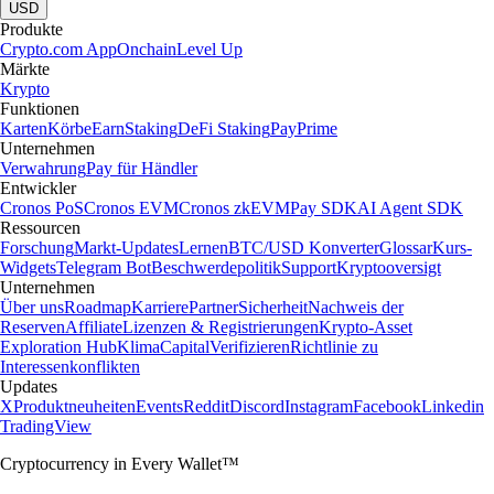
USD
Produkte
Crypto.com App
Onchain
Level Up
Märkte
Krypto
Funktionen
Karten
Körbe
Earn
Staking
DeFi Staking
Pay
Prime
Unternehmen
Verwahrung
Pay für Händler
Entwickler
Cronos PoS
Cronos EVM
Cronos zkEVM
Pay SDK
AI Agent SDK
Ressourcen
Forschung
Markt-Updates
Lernen
BTC/USD Konverter
Glossar
Kurs-
Widgets
Telegram Bot
Beschwerdepolitik
Support
Kryptooversigt
Unternehmen
Über uns
Roadmap
Karriere
Partner
Sicherheit
Nachweis der
Reserven
Affiliate
Lizenzen & Registrierungen
Krypto-Asset
Exploration Hub
Klima
Capital
Verifizieren
Richtlinie zu
Interessenkonflikten
Updates
X
Produktneuheiten
Events
Reddit
Discord
Instagram
Facebook
Linkedin
TradingView
Cryptocurrency in Every Wallet™