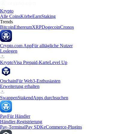
Krypto
Alle Coins
Körbe
Earn
Staking
Trends
Bitcoin
Ethereum
XRP
Dogecoin
Cronos
Crypto.com App
Für alltägliche Nutzer
Loslegen
Krypto
Visa Prepaid-Karte
Level Up
Onchain
Für Web3-Enthusiasten
Erweiterung erhalten
Swappen
Staken
dApps durchsuchen
Pay
Für Händler
Händler-Registrierung
Pay-Terminal
Pay SDK
eCommerce-Plugins