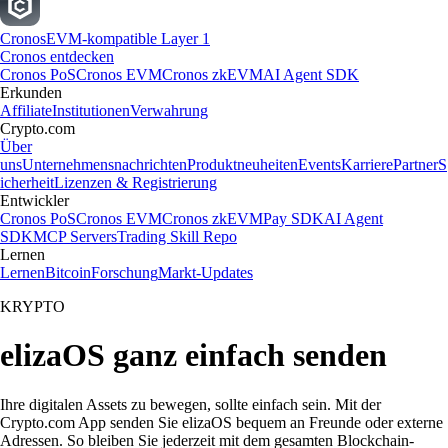
Cronos
EVM-kompatible Layer 1
Cronos entdecken
Cronos PoS
Cronos EVM
Cronos zkEVM
AI Agent SDK
Erkunden
Affiliate
Institutionen
Verwahrung
Crypto.com
Über
uns
Unternehmensnachrichten
Produktneuheiten
Events
Karriere
Partner
S
icherheit
Lizenzen & Registrierung
Entwickler
Cronos PoS
Cronos EVM
Cronos zkEVM
Pay SDK
AI Agent
SDK
MCP Servers
Trading Skill Repo
Lernen
Lernen
Bitcoin
Forschung
Markt-Updates
KRYPTO
elizaOS ganz einfach senden
Ihre digitalen Assets zu bewegen, sollte einfach sein. Mit der
Crypto.com App senden Sie elizaOS bequem an Freunde oder externe
Adressen. So bleiben Sie jederzeit mit dem gesamten Blockchain-